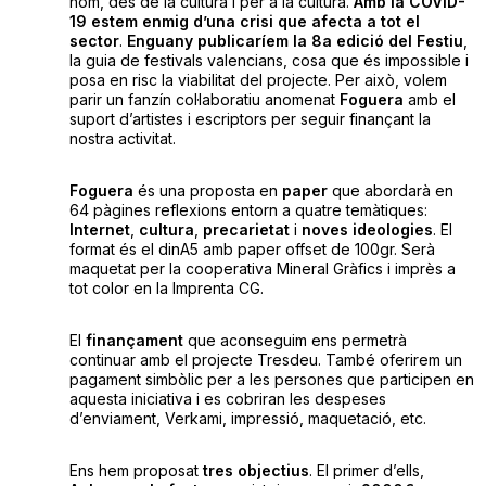
nom, des de la cultura i per a la cultura.
Amb la COVID-
19 estem enmig d’una crisi que afecta a tot el
sector
.
Enguany publicaríem la 8a edició del Festiu
,
la guia de festivals valencians, cosa que és impossible i
posa en risc la viabilitat del projecte. Per això, volem
parir un fanzín col·laboratiu anomenat
Foguera
amb el
suport d’artistes i escriptors per seguir finançant la
nostra activitat.
Foguera
és una proposta en
paper
que abordarà en
64 pàgines reflexions entorn a quatre temàtiques:
Internet
,
cultura
,
precarietat
i
noves ideologies
. El
format és el dinA5 amb paper offset de 100gr. Serà
maquetat per la cooperativa Mineral Gràfics i imprès a
tot color en la Imprenta CG.
El
finançament
que aconseguim ens permetrà
continuar amb el projecte Tresdeu. També oferirem un
pagament simbòlic per a les persones que participen en
aquesta iniciativa i es cobriran les despeses
d’enviament, Verkami, impressió, maquetació, etc.
Ens hem proposat
tres objectius
. El primer d’ells,