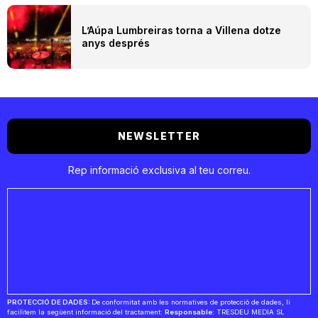
L’Aúpa Lumbreiras torna a Villena dotze
anys després
NEWSLETTER
Rep informació exclusiva al teu correu.
PROTECCIÓ DE DADES:
De conformitat amb les normatives de protecció de dades, li
facilitem la següent informació del tractament:
Responsable:
TRESDEU MEDIA SL