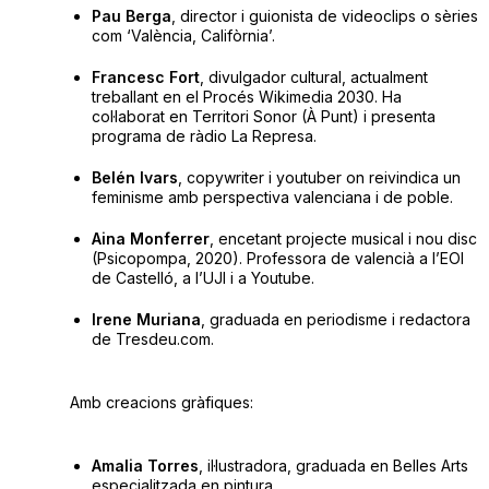
Pau Berga
, director i guionista de videoclips o sèries
com ‘València, Califòrnia’.
Francesc Fort
, divulgador cultural, actualment
treballant en el Procés Wikimedia 2030. Ha
col·laborat en Territori Sonor (À Punt) i presenta
programa de ràdio La Represa.
Belén Ivars
, copywriter i youtuber on reivindica un
feminisme amb perspectiva valenciana i de poble.
Aina Monferrer
, encetant projecte musical i nou disc
(Psicopompa, 2020). Professora de valencià a l’EOI
de Castelló, a l’UJI i a Youtube.
Irene Muriana
, graduada en periodisme i redactora
de Tresdeu.com.
Amb creacions gràfiques:
Amalia Torres
, il·lustradora, graduada en Belles Arts
especialitzada en pintura.