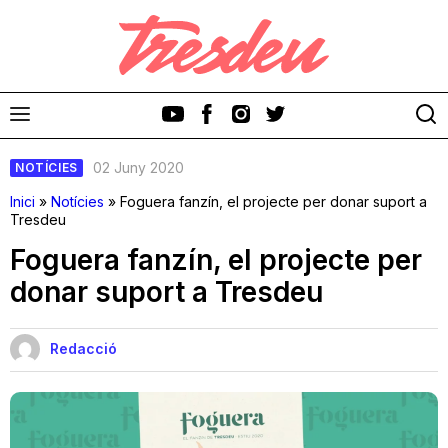
02 Juny 2020
NOTÍCIES
Inici
»
Notícies
»
Foguera fanzín, el projecte per donar suport a
Tresdeu
Foguera fanzín, el projecte per
Discos
donar suport a Tresdeu
Videoclips
Redacció
Cinema i Televisió
Festivals