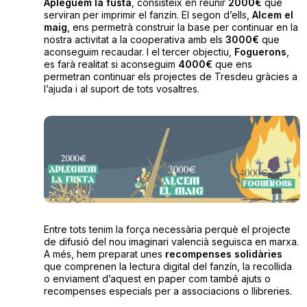
Apleguem la fusta
, consisteix en reunir
2000€
que
serviran per imprimir el fanzín. El segon d’ells,
Alcem el
maig
, ens permetrà construir la base per continuar en la
nostra activitat a la cooperativa amb els
3000€
que
aconseguim recaudar. I el tercer objectiu,
Foguerons
,
es farà realitat si aconseguim
4000€
que ens
permetran continuar els projectes de Tresdeu gràcies a
l’ajuda i al suport de tots vosaltres.
Entre tots tenim la força necessària perquè el projecte
de difusió del nou imaginari valencià seguisca en marxa.
A més, hem preparat unes
recompenses solidàries
que comprenen la lectura digital del fanzín, la recollida
o enviament d’aquest en paper com també ajuts o
recompenses especials per a associacions o llibreries.