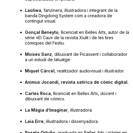
Laoliwa
, fanzinera, il·lustradora i integrant de la
banda Dingdong System com a creadora de
contingut visual.
Gonçal Beneyto
, llicenciat en Belles Arts, autor de la
sèrie «El Cau» de la revista Xiulit i de les tires
còmiques del Festiu.
Moises Sanz
, dibuixant de Picassent i col·laborador
a un estudi de tatuatge.
Miquel Càrcel
, realitzador audiovisual i il·lustrador.
Animus Jocandi, revista satírica de còmic digital.
Carles Roca
, llicenciat en Belles Arts, docent i
dibuixant de còmics.
La Màgia d’Imaginar
, il·lustradora.
Laia Erre
, il·lustradora i dissenyadora.
Roseta Ortuño
, graduada en Belles Arts i màster en