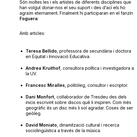
Són moltes les i els artistes de diferents disciplines que
han volgut donar-nos el seu suport i des d’ací els ho
agraïm eternament. Finalment hi participaran en el fanzín
Foguera
:
Amb articles:
Teresa Bellido
, professora de secundària i doctora
en Equitat i Innovació Educativa.
Andrea Kruithof
, consultora política i investigadora a
la UV.
Francesc Miralles
, politòleg, consultor i escriptor.
Dani Monfort
, col·laborador de Tresdeu des dels
inicis escrivint sobre discos què li inspiren. Com més
geogràfic és un disc més li sol agradar. Coses de ser
geòleg.
David Moniato
, dinamització cultural i recerca
sociolingüística a través de la música.