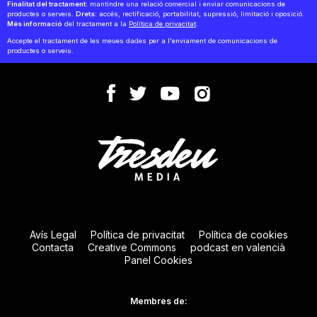
Finalitat del tractament:
mantindre una relació comercial i enviar comunicacions de
productes o serveis.
Drets:
accés, rectificació, portabilitat, supressió, limitació i oposició.
Més informació
del tractament a la
Política de privacitat
.
Accepte el tractament de les meues dades per a l'enviament de comunicacions de
productes o serveis.
Avís Legal
Política de privacitat
Política de cookies
Contacta
Creative Commons
podcast en valencià
Panel Cookies
Membres de: