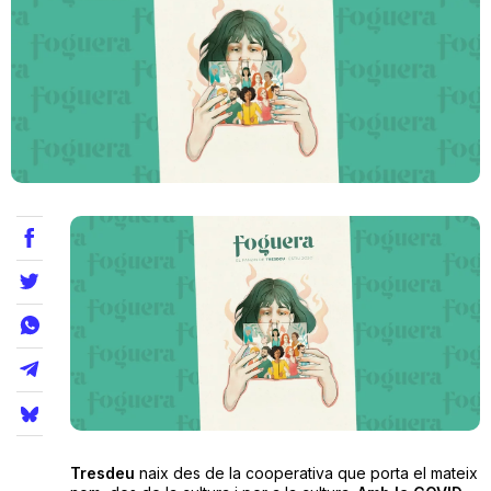
Teatre
Internet
Opinió
Llibres
La Llista
Llocs
Tresdeu
naix des de la cooperativa que porta el mateix