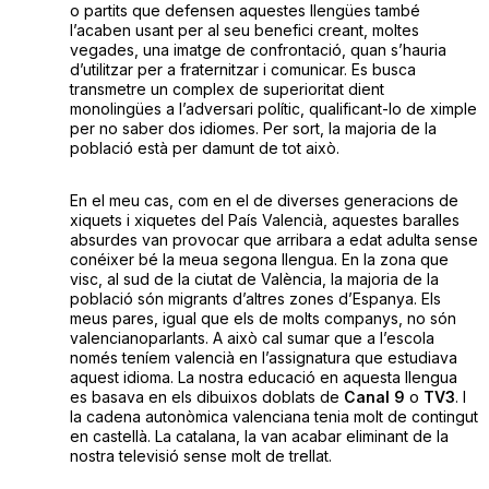
o partits que defensen aquestes llengües també
l’acaben usant per al seu benefici creant, moltes
vegades, una imatge de confrontació, quan s’hauria
d’utilitzar per a fraternitzar i comunicar. Es busca
transmetre un complex de superioritat dient
monolingües a l’adversari polític, qualificant-lo de ximple
per no saber dos idiomes. Per sort, la majoria de la
població està per damunt de tot això.
En el meu cas, com en el de diverses generacions de
xiquets i xiquetes del País Valencià, aquestes baralles
absurdes van provocar que arribara a edat adulta sense
conéixer bé la meua segona llengua. En la zona que
visc, al sud de la ciutat de València, la majoria de la
població són migrants d’altres zones d’Espanya. Els
meus pares, igual que els de molts companys, no són
valencianoparlants. A això cal sumar que a l’escola
només teníem valencià en l’assignatura que estudiava
aquest idioma. La nostra educació en aquesta llengua
es basava en els dibuixos doblats de
Canal 9
o
TV3
. I
la cadena autonòmica valenciana tenia molt de contingut
en castellà. La catalana, la van acabar eliminant de la
nostra televisió sense molt de trellat.