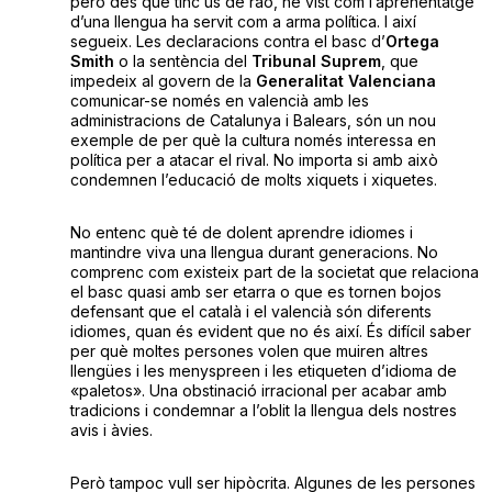
però des que tinc ús de raó, he vist com l’aprenentatge
d’una llengua ha servit com a arma política. I així
segueix. Les declaracions contra el basc d’
Ortega
Smith
o la sentència del
Tribunal Suprem
, que
impedeix al govern de la
Generalitat Valenciana
comunicar-se només en valencià amb les
administracions de Catalunya i Balears, són un nou
exemple de per què la cultura només interessa en
política per a atacar el rival. No importa si amb això
condemnen l’educació de molts xiquets i xiquetes.
No entenc què té de dolent aprendre idiomes i
mantindre viva una llengua durant generacions. No
comprenc com existeix part de la societat que relaciona
el basc quasi amb ser etarra o que es tornen bojos
defensant que el català i el valencià són diferents
idiomes, quan és evident que no és així. És difícil saber
per què moltes persones volen que muiren altres
llengües i les menyspreen i les etiqueten d’idioma de
«paletos». Una obstinació irracional per acabar amb
tradicions i condemnar a l’oblit la llengua dels nostres
avis i àvies.
Però tampoc vull ser hipòcrita. Algunes de les persones