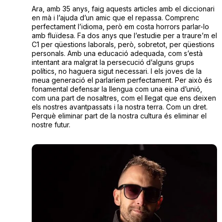
Ara, amb 35 anys, faig aquests articles amb el diccionari
en mà i l’ajuda d’un amic que el repassa. Comprenc
perfectament l’idioma, però em costa horrors parlar-lo
amb fluïdesa. Fa dos anys que l’estudie per a traure’m el
C1 per qüestions laborals, però, sobretot, per qüestions
personals. Amb una educació adequada, com s’està
intentant ara malgrat la persecució d’alguns grups
polítics, no haguera sigut necessari. I els joves de la
meua generació el parlaríem perfectament. Per això és
fonamental defensar la llengua com una eina d’unió,
com una part de nosaltres, com el llegat que ens deixen
els nostres avantpassats i la nostra terra. Com un dret.
Perquè eliminar part de la nostra cultura és eliminar el
nostre futur.