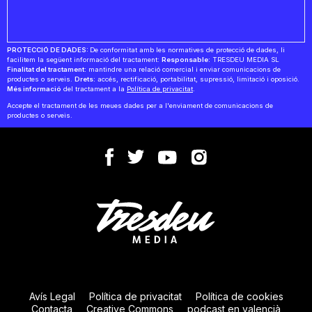
PROTECCIÓ DE DADES:
De conformitat amb les normatives de protecció de dades, li
facilitem la següent informació del tractament:
Responsable:
TRESDEU MEDIA SL
Finalitat del tractament:
mantindre una relació comercial i enviar comunicacions de
productes o serveis.
Drets:
accés, rectificació, portabilitat, supressió, limitació i oposició.
Més informació
del tractament a la
Política de privacitat
.
Accepte el tractament de les meues dades per a l'enviament de comunicacions de
productes o serveis.
Avís Legal
Política de privacitat
Política de cookies
Contacta
Creative Commons
podcast en valencià