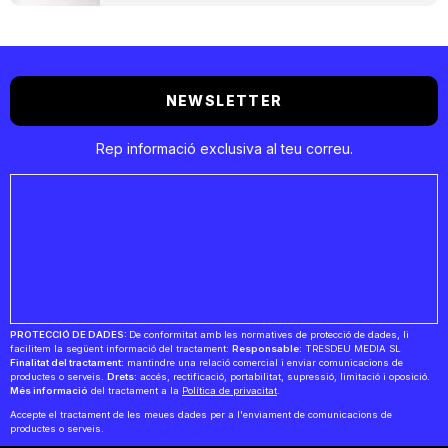
NEWSLETTER
Rep informació exclusiva al teu correu.
PROTECCIÓ DE DADES:
De conformitat amb les normatives de protecció de dades, li
facilitem la següent informació del tractament:
Responsable:
TRESDEU MEDIA SL
Finalitat del tractament:
mantindre una relació comercial i enviar comunicacions de
productes o serveis.
Drets:
accés, rectificació, portabilitat, supressió, limitació i oposició.
Més informació
del tractament a la
Política de privacitat
.
Accepte el tractament de les meues dades per a l'enviament de comunicacions de
productes o serveis.