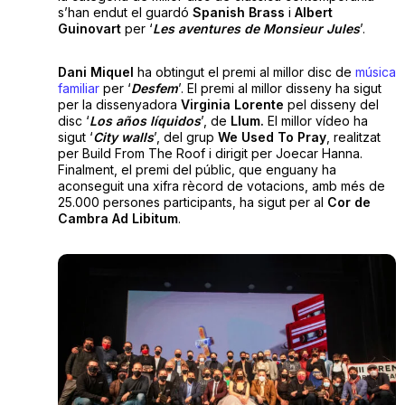
s’han endut el guardó
Spanish Brass
i
Albert
Guinovart
per ‘
Les aventures de Monsieur Jules
’.
Dani Miquel
ha obtingut el premi al millor disc de
música
familiar
per ‘
Desfem
’. El premi al millor disseny ha sigut
per la dissenyadora
Virginia Lorente
pel disseny del
disc ‘
Los años líquidos
’, de
Llum.
El millor vídeo ha
sigut ‘
City walls
’, del grup
We Used To Pray
, realitzat
per Build From The Roof i dirigit per Joecar Hanna.
Finalment, el premi del públic, que enguany ha
aconseguit una xifra rècord de votacions, amb més de
25.000 persones participants, ha sigut per al
Cor de
Cambra Ad Libitum
.