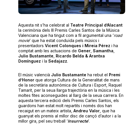
Aquesta nit s’ha celebrat al
Teatre Principal d’Alacant
la cerimònia dels III Premis Carles Santos de la Música
Valenciana que ha tingut com a fil argumental una ‘
road
movie
’ que ha estat conduïda pels músics i
presentadors
Vicent Colonques i Mireia Pérez
i ha
comptat amb les actuacions de
Gener
,
Samantha
,
Julio Bustamante
,
Ricardo Belda & Arantxa
Domínguez
i la
Sedajazz
.
El músic valencià
Julio Bustamante
ha rebut el
Premi
d’Honor
que atorga Cultura de la Generalitat de mans
de la secretària autonòmica de Cultura i Esport, Raquel
Tamarit, per la seua llarga trajectòria en la música i les
moltes fites aconseguides al llarg de la seua carrera. En
aquesta tercera edició dels Premis Carles Santos, els
guardons han estat molt repartits i només dos han
recaigut en un mateix artista,
Andreu Valor
, que ha
guanyat els premis al millor disc de cançó d’autor i a la
millor gira, pel seu treball ‘
Insurrecte
’.