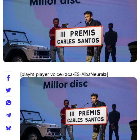
Teatre
Internet
Opinió
[playht_player voice=»ca-ES-AlbaNeural»]
Llibres
La Llista
Llocs