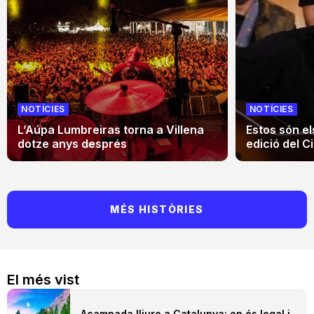
NOTÍCIES
NOTÍCIES
L’Aúpa Lumbreiras torna a Villena
Estos són el
dotze anys després
edició del Ci
MÉS HISTÒRIES
El més vist
Acampada lliure a Catalunya: on és legal i