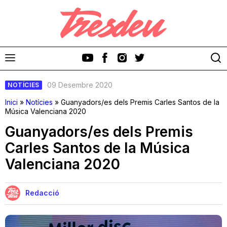
09 Desembre 2020
NOTÍCIES
Inici
»
Notícies
»
Guanyadors/es dels Premis Carles Santos de la
Música Valenciana 2020
Guanyadors/es dels Premis
Discos
Carles Santos de la Música
Valenciana 2020
Videoclips
Cinema i Televisió
Redacció
Festivals