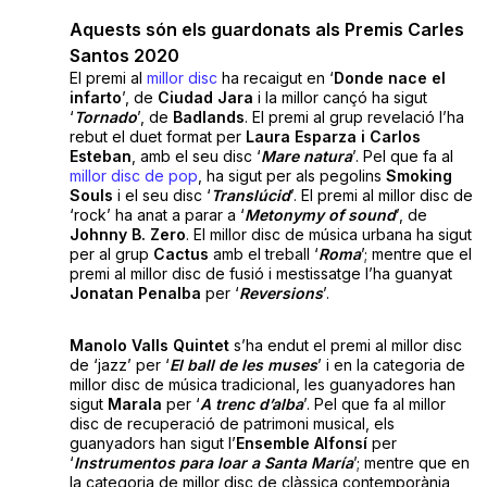
Aquests són els guardonats als Premis Carles
Santos 2020
El premi al
millor disc
ha recaigut en ‘
Donde nace el
infarto
’, de
Ciudad Jara
i la millor cançó ha sigut
‘
Tornado
’, de
Badlands
. El premi al grup revelació l’ha
rebut el duet format per
Laura Esparza i Carlos
Esteban
, amb el seu disc ‘
Mare natura
’. Pel que fa al
millor disc de pop
, ha sigut per als pegolins
Smoking
Souls
i el seu disc ‘
Translúcid
’. El premi al millor disc de
‘rock’ ha anat a parar a ‘
Metonymy of sound
’, de
Johnny B. Zero
. El millor disc de música urbana ha sigut
per al grup
Cactus
amb el treball ‘
Roma
’; mentre que el
premi al millor disc de fusió i mestissatge l’ha guanyat
Jonatan Penalba
per ‘
Reversions
’.
Manolo Valls Quintet
s’ha endut el premi al millor disc
de ‘jazz’ per ‘
El ball de les muses
’ i en la categoria de
millor disc de música tradicional, les guanyadores han
sigut
Marala
per ‘
A trenc d’alba
’. Pel que fa al millor
disc de recuperació de patrimoni musical, els
guanyadors han sigut l’
Ensemble Alfonsí
per
‘
Instrumentos para loar a Santa María
’; mentre que en
la categoria de millor disc de clàssica contemporània