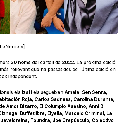
lbaNeural»]
imers
30 noms
del cartell de
2022
. La pròxima edició
 i més rellevant que ha passat des de l’última edició en
rock independent.
cionals els
Izal
i els segueixen
Amaia
,
Sen Senra,
abitación Roja, Carlos Sadness, Carolina Durante,
 de Amor Bizarro, El Columpio Asesino, Anni B
naga, Buffetlibre, Elyella, Marcelo Criminal, La
 Mueveloreina, Toundra, Joe Crepúsculo, Colectivo