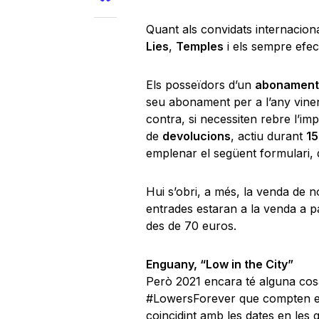
Quant als convidats internacion
Lies
,
Temples
i els sempre efec
Els posseïdors d’un
abonament 
seu abonament per a l’any vinent
contra, si necessiten rebre l’im
de
devolucions
, actiu durant
15
emplenar el següent formulari, d
Hui s’obri, a més, la venda de 
entrades estaran a la venda a pa
des de 70 euros.
Enguany, “Low in the City”
Però 2021 encara té alguna cosa 
#LowersForever que compten els 
coincidint amb les dates en les