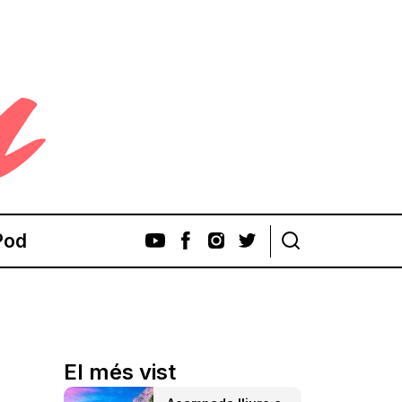
Pod
El més vist