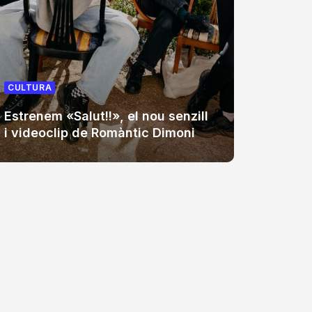
CULTUR
CULTURA
Auxili,
Estrenem «Salut!!», el nou senzill
cap de
i videoclip de Romàntic Dimoni
Sant 