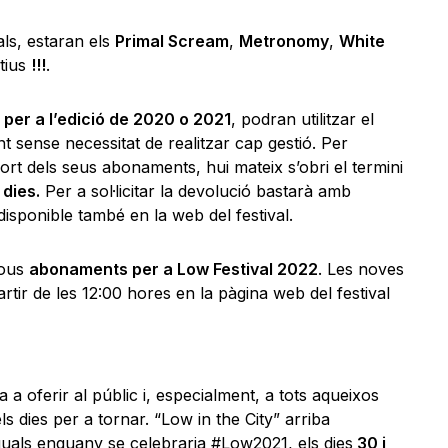
als, estaran els
Primal Scream
,
Metronomy
,
White
tius
!!!
.
per a l’edició de 2020 o 2021
, podran utilitzar el
 sense necessitat de realitzar cap gestió. Per
port dels seus abonaments, hui mateix s’obri el termini
 dies.
Per a sol·licitar la devolució bastarà amb
isponible també en la web del festival.
nous
abonaments per a Low Festival 2022
. Les noves
rtir de les 12:00 hores en la pàgina web del festival
a oferir al públic i, especialment, a tots aqueixos
dies per a tornar. “Low in the City” arriba
 quals enguany se celebraria #Low2021, els dies
30 i