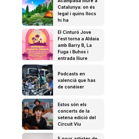
Acampada lliure a
Catalunya: on és
legal i quins llocs
hi ha
El Cinturó Jove
Fest torna a Aldaia
amb Barry B, La
Fuga i Buhos i
entrada lliure
Podcasts en
valencià que has
de conéixer
Estos són els
concerts de la
setena edició del
Circuit Viu
5 nous artistes de