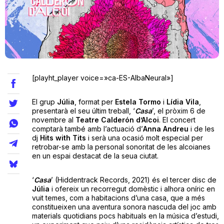
Teatre
Internet
[playht_player voice=»ca-ES-AlbaNeural»]
Opinió
El grup
Júlia
, format per
Estela Tormo
i
Lídia Vila
,
presentarà el seu últim treball, ‘
Casa
’, el pròxim 6 de
novembre al
Teatre Calderón d’Alcoi
. El concert
Llibres
comptarà també amb l’actuació d’
Anna Andreu
i de les
dj
Hits with Tits
i serà una ocasió molt especial per
retrobar-se amb la personal sonoritat de les alcoianes
La Llista
en un espai destacat de la seua ciutat.
Llocs
‘
Casa
’ (Hiddentrack Records, 2021) és el tercer disc de
Júlia
i ofereix un recorregut domèstic i alhora oníric en
vuit temes, com a habitacions d’una casa, que a més
constitueixen una aventura sonora nascuda del joc amb
materials quotidians pocs habituals en la música d’estudi,