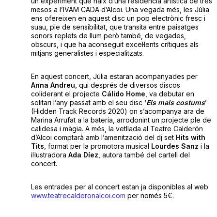
un experiment que naix d’una residència artística de tres
mesos a l’IVAM CADA d’Alcoi. Una vegada més, les Júlia
ens ofereixen en aquest disc un pop electrònic fresc i
suau, ple de sensibilitat, que transita entre paisatges
sonors replets de llum però també, de vegades,
obscurs, i que ha aconseguit excel·lents crítiques als
mitjans generalistes i especialitzats.
En aquest concert, Júlia estaran acompanyades per
Anna Andreu
, qui després de diversos discos
coliderant el projecte
Cálido Home
, va debutar en
solitari l’any passat amb el seu disc ‘
Els mals costums
’
(Hidden Track Records 2020) on s’acompanya ara de
Marina Arrufat a la bateria, arrodonint un projecte ple de
calidesa i màgia. A més, la vetllada al Teatre Calderón
d’Alcoi comptarà amb l’amenització del dj set
Hits with
Tits
, format per la promotora musical
Lourdes Sanz
i la
il·lustradora
Ada Díez
, autora també del cartell del
concert.
Les entrades per al concert estan ja disponibles al web
www.teatrecalderonalcoi.com
per només 5€.