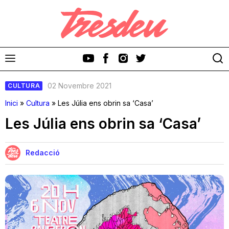
02 Novembre 2021
CULTURA
Inici
»
Cultura
»
Les Júlia ens obrin sa ‘Casa’
Les Júlia ens obrin sa ‘Casa’
Discos
Redacció
Videoclips
Cinema i Televisió
Festivals