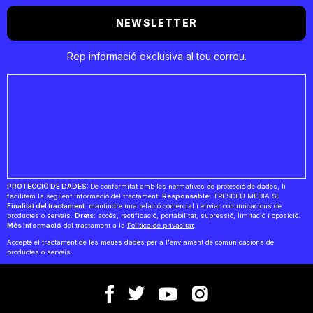
NEWSLETTER
Rep informació exclusiva al teu correu.
PROTECCIÓ DE DADES:
De conformitat amb les normatives de protecció de dades, li
facilitem la següent informació del tractament:
Responsable:
TRESDEU MEDIA SL
Finalitat del tractament:
mantindre una relació comercial i enviar comunicacions de
productes o serveis.
Drets:
accés, rectificació, portabilitat, supressió, limitació i oposició.
Més informació
del tractament a la
Política de privacitat
.
Accepte el tractament de les meues dades per a l'enviament de comunicacions de
productes o serveis.