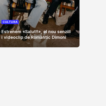
CULTUR
CULTURA
Auxili,
Estrenem «Salut!!», el nou senzill
cap de
i videoclip de Romàntic Dimoni
Sant 