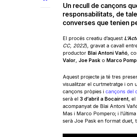
Un recull de cançons que
responsabilitats, de tal
converses que tenien p
El procés creatiu d’aquest
L’Act
CC, 2022
), gravat a cavall entr
productor
Blai Antoni Vañó
, co
Valor
,
Joe Pask
o
Marco Pomp
Aquest projecte ja té tres pres
visualitzar el curtmetratge i on 
cançons pròpies i
cançons del d
serà el
3 d’abril a Bocairent
, e
acompanyat de Blai Antoni Vañó
Mas i Marco Pompero; i l’última
serà Joe Pask en format duet,