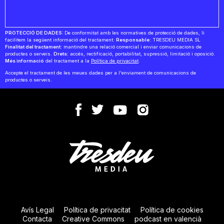
PROTECCIÓ DE DADES:
De conformitat amb les normatives de protecció de dades, li
facilitem la següent informació del tractament:
Responsable:
TRESDEU MEDIA SL
Finalitat del tractament:
mantindre una relació comercial i enviar comunicacions de
productes o serveis.
Drets:
accés, rectificació, portabilitat, supressió, limitació i oposició.
Més informació
del tractament a la
Política de privacitat
.
Accepte el tractament de les meues dades per a l'enviament de comunicacions de
productes o serveis.
Avís Legal
Política de privacitat
Política de cookies
Contacta
Creative Commons
podcast en valencià