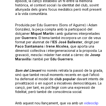
episodi, la cançó estableix un fil entre la memòria
històrica, el context social i la identitat del club, sovint
allunyada dels grans focus mediàtics però molt present
a la vida comunitària.
Produïda per Edu Guerrero (Sons of Aguirre) i Adam
González, la peça compta amb la participació del
dolçainer
Miquel Martín
i amb guitarres interpretades
per
Guerrero
. El tema també incorpora un cor de veus
format per alumnat de l’
IES José Ballester
, dirigit per
Paco Santamans
i
Irene
Alcolea
, que aporta una
dimensió col·lectiva i intergeneracional a la proposta. La
gravació, mescla i màster han estat a càrrec de
Josep
Maravilla
i també per
Edu Guerrero
.
Som del Llevant
no només retrata la passió de la grada,
sinó que també recull moments recents en què l’afició
ha defensat el model de
club popular
davant intents de
privatització o en suport a iniciatives democràtiques. La
cançó, per tant, es pot llegir com una expressió de
fidelitat, però també de consciència social.
Amb aquest nou llançament, que va amb un
videoclip