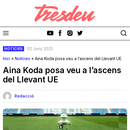
02 Juny 2025
NOTÍCIES
Inici
»
Notícies
»
Aina Koda posa veu a l’ascens del Llevant UE
Aina Koda posa veu a l’ascens
del Llevant UE
Discos
Videoclips
Redacció
Cinema i Televisió
Festivals