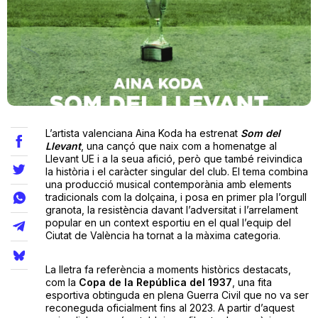
Teatre
Internet
L’artista valenciana Aina Koda ha estrenat
Som del
Opinió
Llevant
, una cançó que naix com a homenatge al
Llevant UE i a la seua afició, però que també reivindica
la història i el caràcter singular del club. El tema combina
Llibres
una producció musical contemporània amb elements
tradicionals com la dolçaina, i posa en primer pla l’orgull
La Llista
granota, la resistència davant l’adversitat i l’arrelament
popular en un context esportiu en el qual l’equip del
Ciutat de València ha tornat a la màxima categoria.
Llocs
La lletra fa referència a moments històrics destacats,
com la
Copa de la República del 1937
, una fita
esportiva obtinguda en plena Guerra Civil que no va ser
reconeguda oficialment fins al 2023. A partir d’aquest