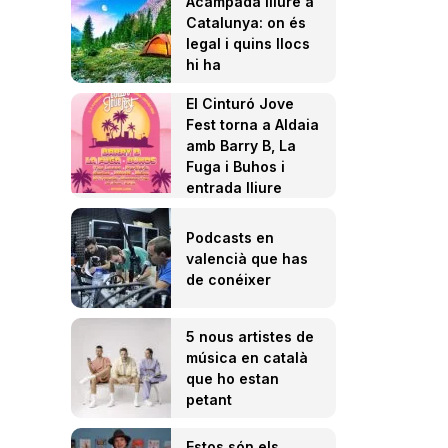
Acampada lliure a
Catalunya: on és
legal i quins llocs
hi ha
El Cinturó Jove
Fest torna a Aldaia
amb Barry B, La
Fuga i Buhos i
entrada lliure
Podcasts en
valencià que has
de conéixer
5 nous artistes de
música en català
que ho estan
petant
Estos són els