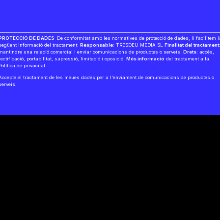
PROTECCIÓ DE DADES:
De conformitat amb les normatives de protecció de dades, li facilitem l
següent informació del tractament:
Responsable:
TRESDEU MEDIA SL
Finalitat del tractament
mantindre una relació comercial i enviar comunicacions de productes o serveis.
Drets:
accés,
rectificació, portabilitat, supressió, limitació i oposició.
Més informació
del tractament a la
Política de privacitat
.
Accepte el tractament de les meues dades per a l'enviament de comunicacions de productes o
serveis.