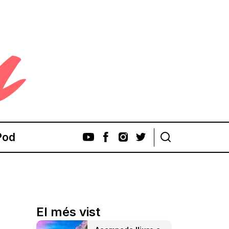
Pod
El més vist