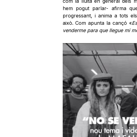
com la lluita en general dels 
hem pogut parlar- afirma qu
progressant, i anima a tots el
això. Com apunta la cançó «
Es
venderme para que llegue mi m