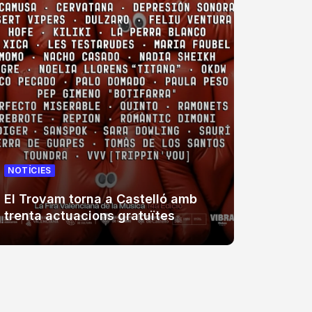
NOTÍCIES
NOTÍCIE
El Trovam torna a Castelló amb
La Fúm
trenta actuacions gratuïtes
Coster