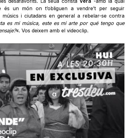
més desafavorits. La seua corista
Vera
-amb la qual
e és un món on t’obliguen a vendre’t per seguir
s músics i ciutadans en general a rebelar-se contra
ta es mi música, este es mi arte por qué tengo que
ensaje?
«. Vos deixem amb el videoclip.