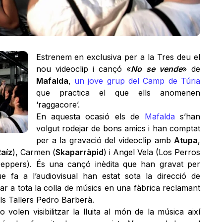
Estrenem en exclusiva per a la Tres deu el
nou videoclip i cançó «
No se vende
» de
Mafalda
,
un jove grup del Camp de Túria
que practica el que ells anomenen
‘raggacore’.
En aquesta ocasió els de
Mafalda
s’han
volgut rodejar de bons amics i han comptat
per a la gravació del videoclip amb
Atupa
,
Raíz
), Carmen (
Skaparràpid
) i Angel Vela (Los Perros
eppers). És una cançó inèdita que han gravat per
ue fa a l’audiovisual han estat sota la direcció de
 a tota la colla de músics en una fàbrica reclamant
als Tallers Pedro Barberà.
volen visibilitzar la lluita al món de la música així