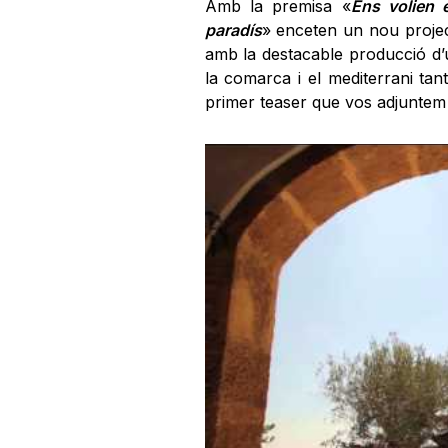
Amb la premisa «
Ens volien 
paradís
» enceten un nou projec
amb la destacable producció d
la comarca i el mediterrani tan
primer teaser que vos adjunte