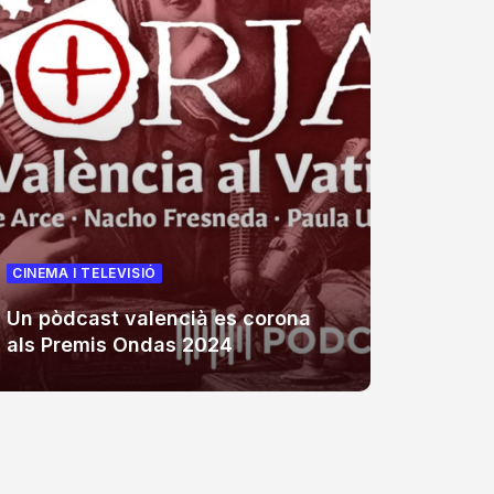
CINEMA I TELEVISIÓ
CINEMA 
Un pòdcast valencià es corona
La Trop
als Premis Ondas 2024
televis