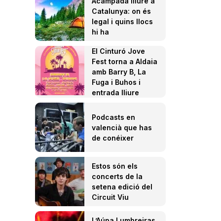
Acampada lliure a
Catalunya: on és
legal i quins llocs
hi ha
El Cinturó Jove
Fest torna a Aldaia
amb Barry B, La
Fuga i Buhos i
entrada lliure
Podcasts en
valencià que has
de conéixer
Estos són els
concerts de la
setena edició del
Circuit Viu
L’Aúpa Lumbreiras