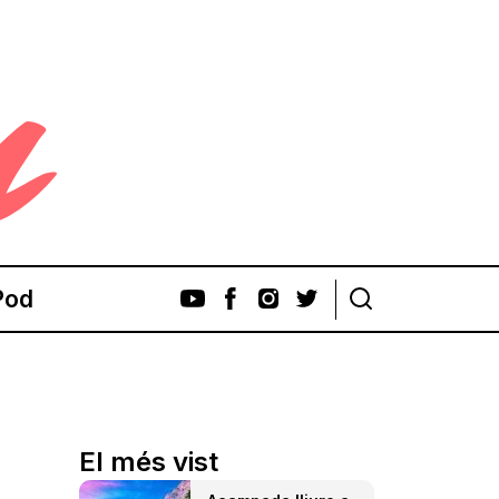
Pod
El més vist