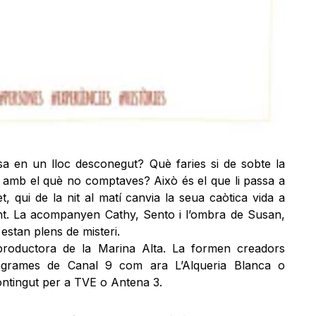
sa en un lloc desconegut? Què faries si de sobte la
º amb el què no comptaves? Això és el que li passa a
t, qui de la nit al matí canvia la seua caòtica vida a
nt. La acompanyen Cathy, Sento i l’ombra de Susan,
estan plens de misteri.
productora de la Marina Alta. La formen creadors
rogrames de Canal 9 com ara L’Alqueria Blanca o
ntingut per a TVE o Antena 3.