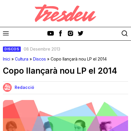
08 Desembre 2013
DISCOS
Inici
»
Cultura
»
Discos
»
Copo llançarà nou LP el 2014
Copo llançarà nou LP el 2014
Discos
Redacció
Videoclips
Cinema i Televisió
Festivals