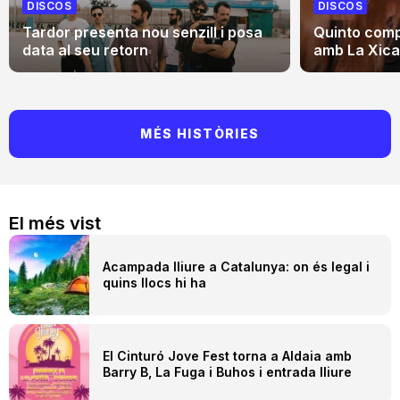
DISCOS
DISCOS
Tardor presenta nou senzill i posa
Quinto comp
data al seu retorn
amb La Xica,
MÉS HISTÒRIES
El més vist
Acampada lliure a Catalunya: on és legal i
quins llocs hi ha
El Cinturó Jove Fest torna a Aldaia amb
Barry B, La Fuga i Buhos i entrada lliure