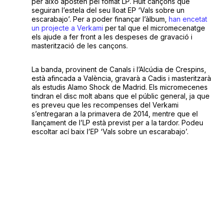
per això aposten pel fomat LP. Huit cançons que
seguiran l’estela del seu lloat EP ‘Vals sobre un
escarabajo’. Per a poder finançar l’àlbum,
han encetat
un projecte a Verkami
per tal que el micromecenatge
els ajude a fer front a les despeses de gravació i
masterització de les cançons.
La banda, provinent de Canals i l’Alcúdia de Crespins,
està afincada a València, gravarà a Cadis i masteritzarà
als estudis Alamo Shock de Madrid. Els micromecenes
tindran el disc molt abans que el públic general, ja que
es preveu que les recompenses del Verkami
s’entregaran a la primavera de 2014, mentre que el
llançament de l’LP està previst per a la tardor. Podeu
escoltar ací baix l’EP ‘Vals sobre un escarabajo’.