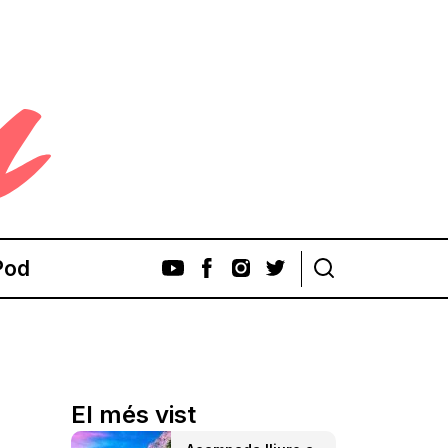
Pod
El més vist