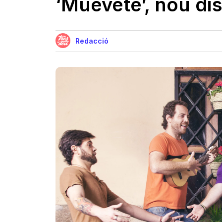
‘Muévete’, nou di
Redacció