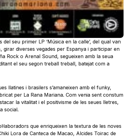
 del seu primer LP ‘Música en la calle’, del qual van
 girar diverses vegades per Espanya i participar en
 Viña Rock o Arenal Sound, segueixen amb la seua
itant el seu segon treball treball, batejat com a
es llatines i brasilers s’amaneixen amb el funky,
fabricat per La Rana Mariana. Com venia sent constum
car la vitalitat i el positivisme de les seues lletres,
a social.
·laboradors que enriqueixen la textura de les noves
hiki Lora de Canteca de Macao, Alcides Toirac de