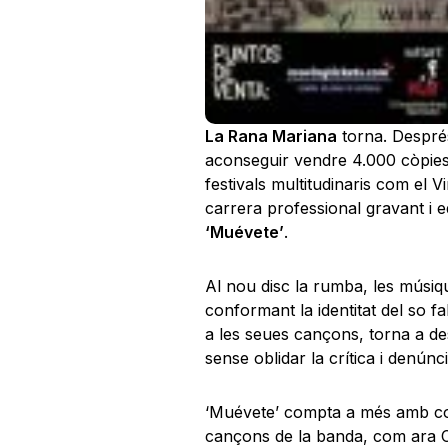
La Rana Mariana
torna. Després
aconseguir vendre 4.000 còpies,
festivals multitudinaris com el
carrera professional gravant i ed
‘Muévete’
.
Al nou disc la rumba, les músiqu
conformant la identitat del so 
a les seues cançons, torna a desta
sense oblidar la crítica i denúnci
‘Muévete’ compta a més amb col
cançons de la banda, com ara C