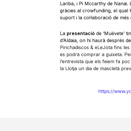
Lariba, i Pi Mccarthy de Nanai. L
gràcies al crowfunding, el qual
suport i la col·laboració de mé
La
presentació
de ‘Muévete’ tin
d’Aldaia, on hi haurà després d
Pinchadiscos & eLeJota fins les
es podrà comprar a guixeta. P
l’entrevista que els feiem fa po
la Llotja un dia de mascletà previ
https://www.