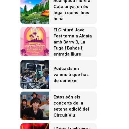
Acampada lliure a
Catalunya: on és
legal i quins llocs
hi ha
El Cinturó Jove
Fest torna a Aldaia
amb Barry B, La
Fuga i Buhos i
entrada lliure
Podcasts en
valencià que has
de conéixer
Estos són els
concerts de la
setena edició del
Circuit Viu
L’Aúpa Lumbreiras