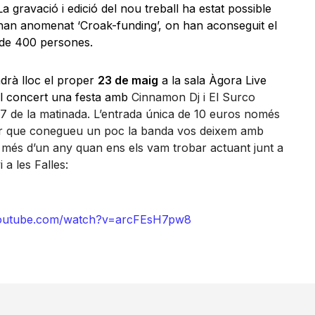
a gravació i edició del nou treball ha estat possible
 han anomenat ‘Croak-funding’, on han aconseguit el
s de 400 persones.
drà lloc el proper
23 de maig
a la sala Àgora Live
el concert una festa amb
Cinnamon Dj i El Surco
 7 de la matinada. L’entrada única de 10 euros només
er que conegueu un poc la banda vos deixem amb
c més d’un any quan ens els vam trobar actuant junt a
 a les Falles:
youtube.com/watch?v=arcFEsH7pw8