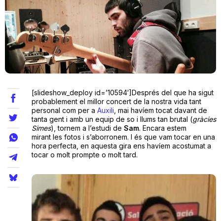
Teatre
Internet
[slideshow_deploy id=’10594′]Després del que ha sigut
Opinió
probablement el millor concert de la nostra vida tant
personal com per a
Auxili
, mai havíem tocat davant de
tanta gent i amb un equip de so i llums tan brutal (
gràcies
Llibres
Simes
), tornem a l’estudi de
Sam
. Encara estem
mirant les fotos i s’aborronem. I és que vam tocar en una
La Llista
hora perfecta, en aquesta gira ens havíem acostumat a
tocar o molt prompte o molt tard.
Llocs