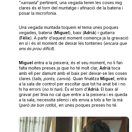
“
xarraeta
” pertinent, una vegada tenim les coses mig
clares és el torn del muntatge i afinació de la bateria i
posar la microfonia.
Una vegada muntada toquem el tema unes poques
vegades, bateria (
Miguel
), baix (
Adrià
) i guitarra
(
Fèlix
). A partir d’aquest moment comença ja la gravació
en sí i és el moment de deixar les tonteries (
encara que
ens és prou difícil
).
Miguel
entra a la peixera, és el seu moment, no li fan
falta moltes preses ja que ho té molt clar,
Adrià
toca
amb ell per damunt amb el baix per deixar-se les coses
clares (
talls, ponts, canvis
). Quan finalitza
Miguel
, entra
a la sala de control per escoltar que tot ha anat bé i no
hi ha errors (
no hi han
). És el torn d’
Adrià
. El baix al
gravar per línia no cal que entre a la peixera i es queda
a la sala, necessita silenci i els envia a tots a fer la mà
(
però de bon rotllo
), en unes poques preses ho té.