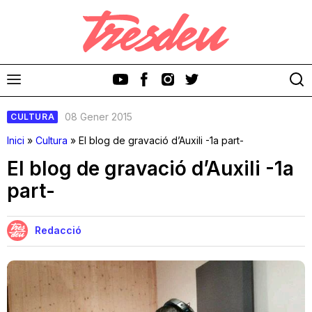
08 Gener 2015
CULTURA
Inici
»
Cultura
»
El blog de gravació d’Auxili -1a part-
El blog de gravació d’Auxili -1a
part-
Discos
Videoclips
Redacció
Cinema i Televisió
Festivals