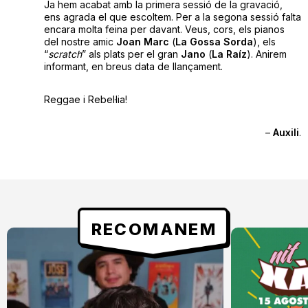
Ja hem acabat amb la primera sessió de la gravació,
ens agrada el que escoltem. Per a la segona sessió falta
encara molta feina per davant. Veus, cors, els pianos
del nostre amic
Joan Marc
(
La Gossa Sorda
), els
“
scratch
” als plats per el gran
Jano
(
La Raíz
). Anirem
informant, en breus data de llançament.
Reggae i Rebel·lia!
–
Auxili
.
RECOMANEM