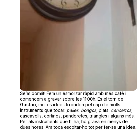
Se’m dormit! Fem un esmorzar ràpid amb més cafè i
comencem a gravar sobre les 11:00h. És el torn de
Gustau
, moltes idees li ronden pel cap i té molts
instruments que tocar:
pailes
,
bongos
, plats,
cencerros
,
cascavells, cortines, panderetes, triangles i alguns més.
Per als instruments que hi ha, ho grava en menys de
dues hores. Ara toca escoltar-ho tot per fer-se una idea.