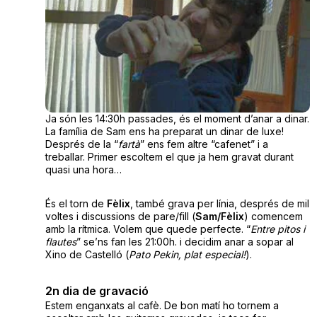
Ja són les 14:30h passades, és el moment d’anar a dinar.
La família de Sam ens ha preparat un dinar de luxe!
Després de la “
fartà
” ens fem altre “cafenet” i a
treballar. Primer escoltem el que ja hem gravat durant
quasi una hora…
És el torn de
Fèlix
, també grava per línia, després de mil
voltes i discussions de pare/fill (
Sam/Fèlix
) comencem
amb la rítmica. Volem que quede perfecte. “
Entre pitos i
flautes
” se’ns fan les 21:00h. i decidim anar a sopar al
Xino de Castelló (
Pato Pekin, plat especial!
).
2n dia de gravació
Estem enganxats al cafè. De bon matí ho tornem a