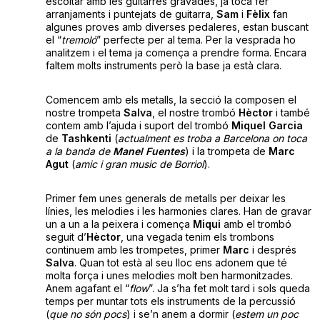
escoltar amb les guitarres gravades, ja toca fer
arranjaments i puntejats de guitarra,
Sam
i
Fèlix
fan
algunes proves amb diverses pedaleres, estan buscant
el “
tremoló
” perfecte per al tema. Per la vesprada ho
analitzem i el tema ja comença a prendre forma. Encara
faltem molts instruments però la base ja està clara.
Comencem amb els metalls, la secció la composen el
nostre trompeta
Salva
, el nostre trombó
Hèctor
i també
contem amb l’ajuda i suport del trombó
Miquel Garcia
de
Tashkenti
(
actualment es troba a Barcelona on toca
a la banda de
Manel Fuentes
) i la trompeta de
Marc
Agut
(
amic i gran music de Borriol
).
Primer fem unes generals de metalls per deixar les
línies, les melodies i les harmonies clares. Han de gravar
un a un a la peixera i comença
Miqui
amb el trombó
seguit d’
Hèctor
, una vegada tenim els trombons
continuem amb les trompetes, primer
Marc
i després
Salva
. Quan tot està al seu lloc ens adonem que té
molta força i unes melodies molt ben harmonitzades.
Anem agafant el “
flow
”. Ja s’ha fet molt tard i sols queda
temps per muntar tots els instruments de la percussió
(
que no són pocs
) i se’n anem a dormir (
estem un poc