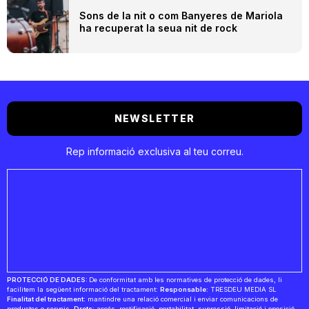
Sons de la nit o com Banyeres de Mariola
ha recuperat la seua nit de rock
NEWSLETTER
Rep informació exclusiva al teu correu.
PROTECCIÓ DE DADES:
De conformitat amb les normatives de protecció de dades, li
facilitem la següent informació del tractament:
Responsable:
TRESDEU MEDIA SL
Finalitat del tractament:
mantindre una relació comercial i enviar comunicacions de
productes o serveis.
Drets:
accés, rectificació, portabilitat, supressió, limitació i oposició.