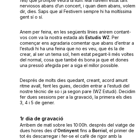
res
) que prompte veurà la llum. Mai havíem estat tant
nerviosos abans d’un concert, i quan diem abans, volem
dir, dies. Saps que al Festivern sempre hi ha moltíssima
gent sí o sí.
Anem per feina, en les següents línies anirem contant-
vos com va la nostra estada als
Estudis WZ
. Per
començar ens agradaria comentar que abans d’entrar a
l’estudi hi ha una feina que no es veu, que és la de
crear, al ser un tema sol, hem estat pegant-li més voltes
del normal, cosa que també és bona ja que et dones
una pressió afegida per a siga el millor possible.
Després de molts dies quedant, creant, acord amunt
ritme avall, fent les guies, decidim entrar a l’estudi del
nostre tècnic de so i ja segon pare (WZ Estudi). Decidim
fer dues sessions per a la gravació, la primera els dies
3, 4 i 5 de gener.
1r dia de gravació
Arribem de matí sobre les 10:00h. després del viatge de
dues hores des d’
Ontinyent
fins a
Borriol
, el primer de
tot és descarregar i fer-se el cafè de rigor amb la