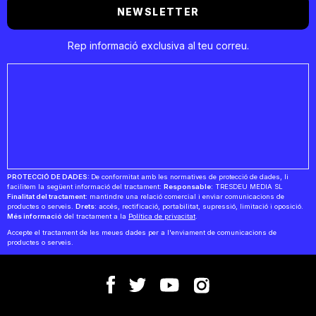
NEWSLETTER
Rep informació exclusiva al teu correu.
PROTECCIÓ DE DADES:
De conformitat amb les normatives de protecció de dades, li
facilitem la següent informació del tractament:
Responsable:
TRESDEU MEDIA SL
Finalitat del tractament:
mantindre una relació comercial i enviar comunicacions de
productes o serveis.
Drets:
accés, rectificació, portabilitat, supressió, limitació i oposició.
Més informació
del tractament a la
Política de privacitat
.
Accepte el tractament de les meues dades per a l'enviament de comunicacions de
productes o serveis.