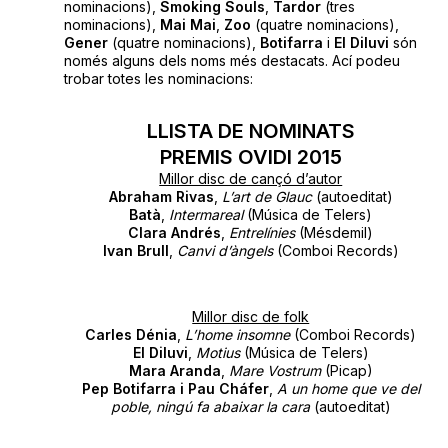
nominacions),
Smoking Souls
,
Tardor
(tres
nominacions),
Mai Mai
,
Zoo
(quatre nominacions),
Gener
(quatre nominacions),
Botifarra
i
El Diluvi
són
només alguns dels noms més destacats. Ací podeu
trobar totes les nominacions:
LLISTA DE NOMINATS
PREMIS OVIDI 2015
Millor disc de cançó d’autor
Abraham Rivas
,
L’art de Glauc
(autoeditat)
Batà
,
Intermareal
(Música de Telers)
Clara Andrés
,
Entrelínies
(Mésdemil)
Ivan Brull
,
Canvi d’àngels
(Comboi Records)
Millor disc de folk
Carles Dénia
,
L’home insomne
(Comboi Records)
El Diluvi
,
Motius
(Música de Telers)
Mara Aranda
,
Mare Vostrum
(Picap)
Pep Botifarra i Pau Cháfer
,
A un home que ve del
poble, ningú fa abaixar la cara
(autoeditat)