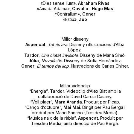
«Dies sense llum»,
Abraham Rivas
«Amada Adama»,
Cavallo i Hugo Mas
«Contrallum»,
Gener
«Estiu»,
Zoo
Millor disseny
Aspencat
,
Tot és ara
. Disseny i il·lustracions d’Alba
López.
Tardor
,
Una ciutat invisible
. Disseny de Maria Simó.
Júlia
,
Nuvolàstic
. Disseny de Sofía Hernández.
Gener
,
El temps del llop
. Il·lustracions de Carles Chiner.
Millor videoclip
“Energia”,
Tardor
. Videoclip d’Àlex Blat amb la
col·laboració de David García Casany.
“Vell plaer”,
Mara Aranda
. Produït per Picap.
“Cançó d’octubre”,
Mai Mai
. Dirigit per Pau Berga i
produït per Mario Sancho (Tresdeu Media).
“Música naix de la ràbia”,
Aspencat
. Produït per
Tresdeu Media, amb direcció de Pau Berga.