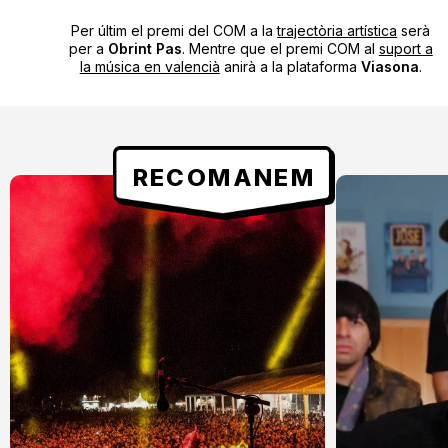
Per últim el premi del COM a la
trajectòria artística
serà
per a
Obrint Pas
. Mentre que el premi COM al
suport a
la música en valencià
anirà a la plataforma
Viasona
.
RECOMANEM