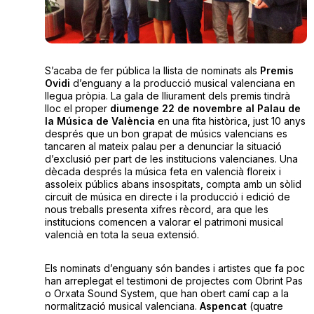
S’acaba de fer pública la llista de nominats als
Premis
Ovidi
d’enguany a la producció musical valenciana en
llegua pròpia. La gala de lliurament dels premis tindrà
lloc el proper
diumenge 22 de novembre al Palau de
la Música de València
en una fita històrica, just 10 anys
després que un bon grapat de músics valencians es
tancaren al mateix palau per a denunciar la situació
d’exclusió per part de les institucions valencianes. Una
dècada després la música feta en valencià floreix i
assoleix públics abans insospitats, compta amb un sòlid
circuit de música en directe i la producció i edició de
nous treballs presenta xifres rècord, ara que les
institucions comencen a valorar el patrimoni musical
valencià en tota la seua extensió.
Els nominats d’enguany són bandes i artistes que fa poc
han arreplegat el testimoni de projectes com Obrint Pas
o Orxata Sound System, que han obert camí cap a la
normalització musical valenciana.
Aspencat
(quatre