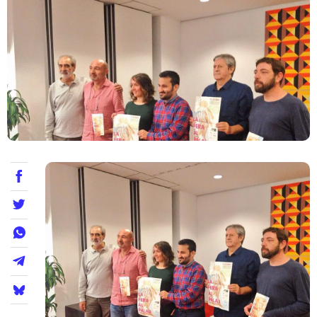
Teatre
Internet
Opinió
Llibres
La Llista
Llocs