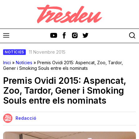
11 Novembre 2015
NOTÍCIES
Inici
»
Notícies
»
Premis Ovidi 2015: Aspencat, Zoo, Tardor,
Gener i Smoking Souls entre els nominats
Premis Ovidi 2015: Aspencat,
Discos
Zoo, Tardor, Gener i Smoking
Souls entre els nominats
Videoclips
Cinema i Televisió
Redacció
Festivals