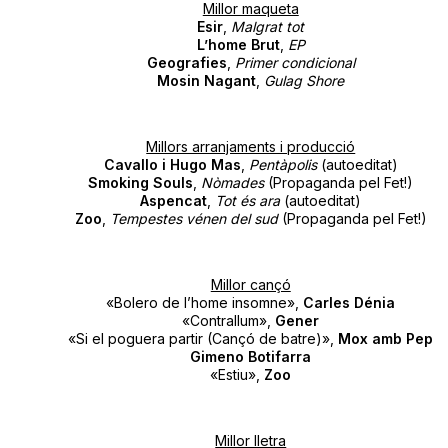
Millor maqueta
Esir
,
Malgrat tot
L’home Brut
,
EP
Geografies
,
Primer condicional
Mosin Nagant
,
Gulag Shore
Millors arranjaments i producció
Cavallo i Hugo Mas
,
Pentàpolis
(autoeditat)
Smoking Souls
,
Nòmades
(Propaganda pel Fet!)
Aspencat
,
Tot és ara
(autoeditat)
Zoo
,
Tempestes vénen del sud
(Propaganda pel Fet!)
Millor cançó
«Bolero de l’home insomne»,
Carles Dénia
«Contrallum»,
Gener
«Si el poguera partir (Cançó de batre)»,
Mox amb Pep
Gimeno Botifarra
«Estiu»,
Zoo
Millor lletra