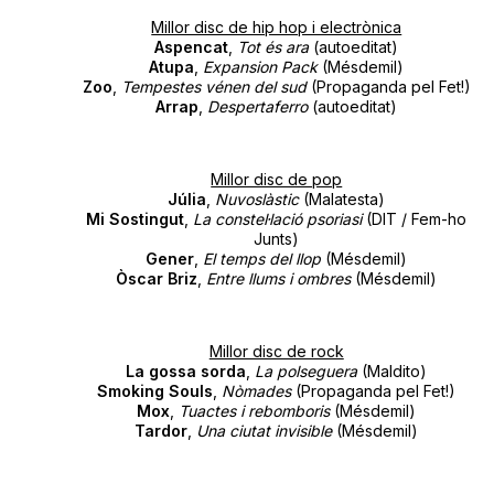
Millor disc de hip hop i electrònica
Aspencat
,
Tot és ara
(autoeditat)
Atupa
,
Expansion Pack
(Mésdemil)
Zoo
,
Tempestes vénen del sud
(Propaganda pel Fet!)
Arrap
,
Despertaferro
(autoeditat)
Millor disc de pop
Júlia
,
Nuvoslàstic
(Malatesta)
Mi Sostingut
,
La constel·lació psoriasi
(DIT / Fem-ho
Junts)
Gener
,
El temps del llop
(Mésdemil)
Òscar Briz
,
Entre llums i ombres
(Mésdemil)
Millor disc de rock
La gossa sorda
,
La polseguera
(Maldito)
Smoking Souls
,
Nòmades
(Propaganda pel Fet!)
Mox
,
Tuactes i rebomboris
(Mésdemil)
Tardor
,
Una ciutat invisible
(Mésdemil)