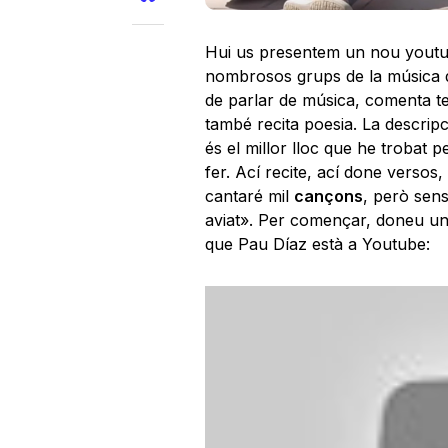
Hui us presentem un nou youtub
nombrosos grups de la música de
de parlar de música, comenta tem
també recita poesia. La descrip
és el millor lloc que he trobat
fer. Ací recite, ací done versos,
cantaré mil
cançons
, però sens
aviat». Per començar, doneu una
que Pau Díaz està a
Youtube
: