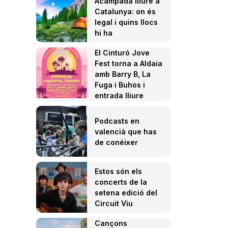
Acampada lliure a
Catalunya: on és
legal i quins llocs
hi ha
El Cinturó Jove
Fest torna a Aldaia
amb Barry B, La
Fuga i Buhos i
entrada lliure
Podcasts en
valencià que has
de conéixer
Estos són els
concerts de la
setena edició del
Circuit Viu
Cançons