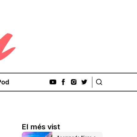
Pod
El més vist