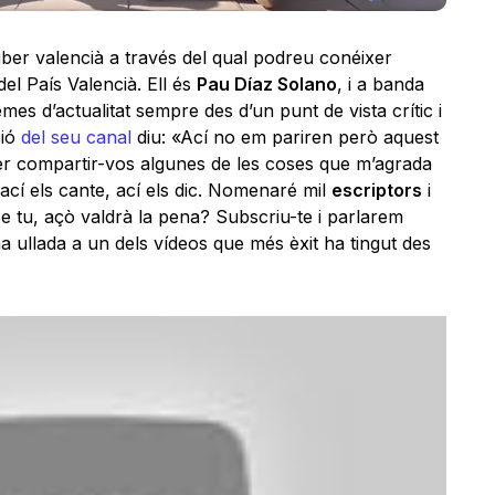
er valencià a través del qual podreu conéixer
l País Valencià. Ell és
Pau Díaz Solano
, i a banda
es d’actualitat sempre des d’un punt de vista crític i
ció
del seu canal
diu: «Ací no em pariren però aquest
 per compartir-vos algunes de les coses que m’agrada
 ací els cante, ací els dic. Nomenaré mil
escriptors
i
e tu, açò valdrà la pena? Subscriu-te i parlarem
 ullada a un dels vídeos que més èxit ha tingut des