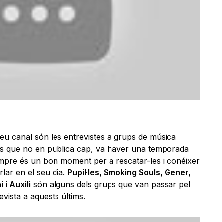
eu canal són les entrevistes a grups de música
ps que no en publica cap, va
haver
una temporada
mpre és un bon moment per a rescatar-les i conéixer
lar en el seu dia.
Pupil·les,
Smoking
Souls, Gener,
i
i Auxili
són alguns dels grups que van passar pel
vista a aquests últims.