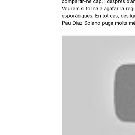
compartir
-ne
cap, i després d’an
Veurem si torna a agafar la reg
esporàdiques. En tot cas, desi
Pau Díaz Solano puge molts més 