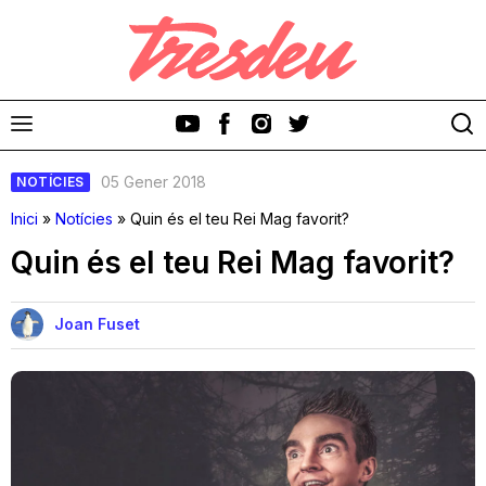
05 Gener 2018
NOTÍCIES
Inici
»
Notícies
»
Quin és el teu Rei Mag favorit?
Quin és el teu Rei Mag favorit?
Discos
Joan Fuset
Videoclips
Cinema i Televisió
Festivals