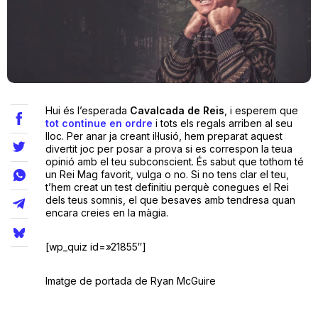
Teatre
Internet
Hui és l’esperada
Cavalcada de Reis
, i esperem que
tot continue en ordre
i tots els regals arriben al seu
lloc. Per anar ja creant il·lusió, hem preparat aquest
Opinió
divertit joc per posar a prova si es correspon la teua
opinió amb el teu subconscient. És sabut que tothom té
un Rei Mag favorit, vulga o no. Si no tens clar el teu,
Llibres
t’hem creat un test definitiu perquè conegues el Rei
dels teus somnis, el que besaves amb tendresa quan
La Llista
encara creies en la màgia.
Llocs
[wp_quiz id=»21855″]
Imatge de portada de Ryan McGuire