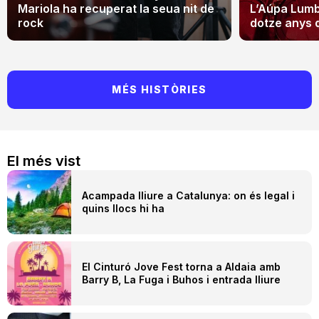
Mariola ha recuperat la seua nit de
L’Aúpa Lumbr
rock
dotze anys 
MÉS HISTÒRIES
El més vist
Acampada lliure a Catalunya: on és legal i
quins llocs hi ha
El Cinturó Jove Fest torna a Aldaia amb
Barry B, La Fuga i Buhos i entrada lliure