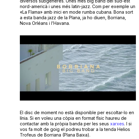
diversos subgèneres. Unes més big band del sud-est
nord-americà i unes més latin-jazz. Com per exemple un
«La Flama» amb inici en mode rumba cubana. Bona sort
a esta banda jazz de la Plana, ja ho diuen,
Borriana
,
Nova Orléans i l’Havana.
El disc de moment no està disponible per escoltar-lo en
línia. Si en voleu una còpia en format físic haureu de
contactar amb la pròpia banda per les seus
xarxes
. I si
vos fa molt de goig el podreu trobar a la tenda Helios
Trofeus de Borriana (Plana Baixa).