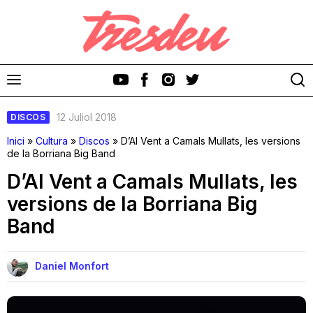
12 Juliol 2018
DISCOS
Inici
»
Cultura
»
Discos
»
D’Al Vent a Camals Mullats, les versions
de la Borriana Big Band
D’Al Vent a Camals Mullats, les
Discos
versions de la Borriana Big
Band
Videoclips
Cinema i Televisió
Daniel Monfort
Festivals