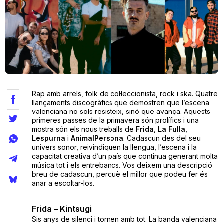
Teatre
Internet
Rap amb arrels, folk de col·leccionista, rock i ska. Quatre
Opinió
llançaments discogràfics que demostren que l’escena
valenciana no sols resisteix, sinó que avança. Aquests
primeres passes de la primavera són prolífics i una
Llibres
mostra són els nous treballs de
Frida
,
La Fulla
,
Lespurna
i
AnimalPersona
. Cadascun des del seu
La Llista
univers sonor, reivindiquen la llengua, l’escena i la
capacitat creativa d’un país que continua generant molta
música tot i els entrebancs. Vos deixem una descripció
Llocs
breu de cadascun, perquè el millor que podeu fer és
anar a escoltar-los.
Frida – Kintsugi
Sis anys de silenci i tornen amb tot. La banda valenciana