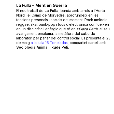
La Fulla – Ment en Guerra
El nou treball de
La Fulla,
banda amb arrels a l’Horta
Nord i el Camp de Morvedre, aprofundeix en les
tensions personals i socials del moment. Rock melòdic,
reggae, ska, punk-pop i tocs d’electrònica conflueixen
en un disc crític i enèrgic que té en «
Placa Petri
» el seu
avançament emblema: la metàfora del cultiu de
laboratori per parlar del control social. Es presenta el 23
de maig
a la sala 16 Toneladas
, compartint cartell amb
Sociologia Animal
i
Rude Peli
.