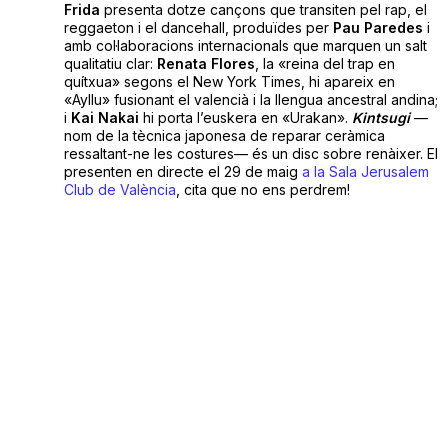
Frida
presenta dotze cançons que transiten pel rap, el
reggaeton i el dancehall, produïdes per
Pau Paredes
i
amb col·laboracions internacionals que marquen un salt
qualitatiu clar:
Renata Flores
, la «reina del trap en
quítxua» segons el New York Times, hi apareix en
«Ayllu» fusionant el valencià i la llengua ancestral andina;
i
Kai Nakai
hi porta l’euskera en «Urakan».
Kintsugi
—
nom de la tècnica japonesa de reparar ceràmica
ressaltant-ne les costures— és un disc sobre renàixer. El
presenten en directe el 29 de maig
a la Sala Jerusalem
Club de València
, cita que no ens perdrem!