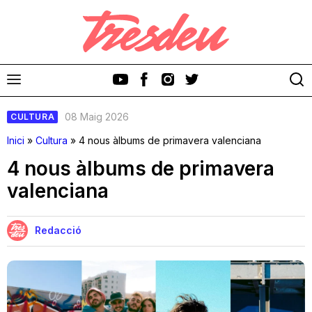
08 Maig 2026
CULTURA
Inici
»
Cultura
»
4 nous àlbums de primavera valenciana
4 nous àlbums de primavera
valenciana
Discos
Videoclips
Redacció
Cinema i Televisió
Festivals