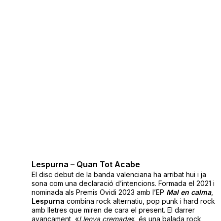
Lespurna – Quan Tot Acabe
El disc debut de la banda valenciana ha arribat hui i ja
sona com una declaració d’intencions. Formada el 2021 i
nominada als Premis Ovidi 2023 amb l’EP
Mal en calma
,
Lespurna
combina rock alternatiu, pop punk i hard rock
amb lletres que miren de cara el present. El darrer
avançament, «
Llenya cremada
«, és una balada rock