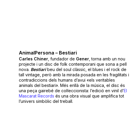
AnimalPersona – Bestiari
Carles Chiner
, fundador de
Gener
, torna amb un nou
projecte i un disc de folk contemporani que sona a pell
nova.
Bestiari
beu del soul clàssic, el blues i el rock de
tall vintage, però amb la mirada posada en les fragilitats i
contradiccions dels humans d’avui «els veritables
animals del bestiari». Més enllà de la música, el disc és
una peça gairebé de col·leccionista: l’edició en vinil d’
El
Mascarat Records
és una obra visual que amplifica tot
l’univers simbòlic del treball.