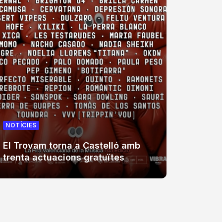
NOTÍCIES
NOTÍCIE
El Trovam torna a Castelló amb
La Fúm
trenta actuacions gratuïtes
Coster