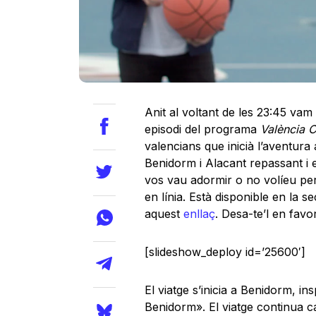
Anit al voltant de les 23:45 vam
episodi del programa
València C
valencians que inicià l’aventura
Benidorm i Alacant repassant i en
vos vau adormir o no volíeu p
en línia. Està disponible en la s
aquest
enllaç
. Desa-te’l en favor
[slideshow_deploy id=’25600′]
El viatge s’inicia a Benidorm, i
Benidorm». El viatge continua c