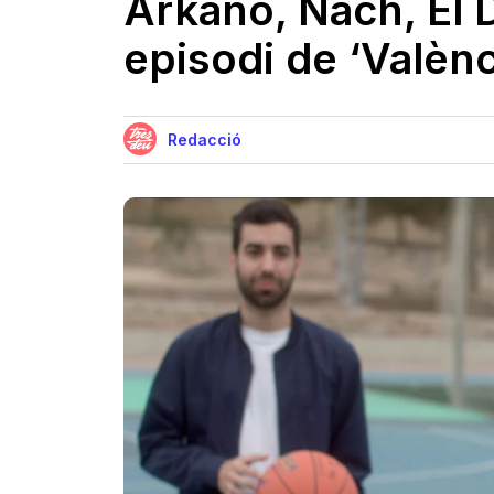
Arkano, Nach, El D
episodi de ‘Valènc
Redacció