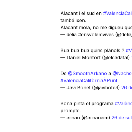
Alacant i el sud en
#ValenciaCal
també ixen.
Alacant mola, no me digueu qu
— dèlia #ensvolemvives (@deli
Bua bua bua quins plànols ?
#V
— Daniel Monfort (@elcadafal)
De
@SmoothArkano
a
@Nachs
#ValènciaCalifòrniaÀPunt
— Javi Bonet (@javibofe3)
26 d
Bona pinta el programa
#Valènc
prompte.
— arnau (@arnauaim)
26 de se