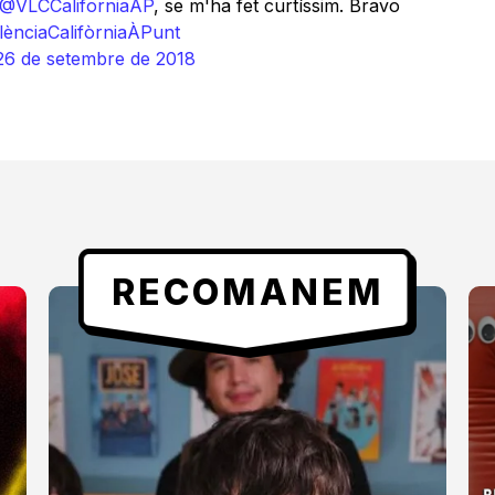
@VLCCaliforniaAP
, se m'ha fet curtíssim. Bravo
lènciaCalifòrniaÀPunt
26 de setembre de 2018
RECOMANEM