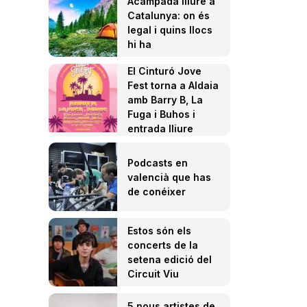
Acampada lliure a
Catalunya: on és
legal i quins llocs
hi ha
El Cinturó Jove
Fest torna a Aldaia
amb Barry B, La
Fuga i Buhos i
entrada lliure
Podcasts en
valencià que has
de conéixer
Estos són els
concerts de la
setena edició del
Circuit Viu
5 nous artistes de