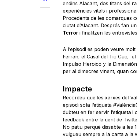
endins Alacant, dos titans del 
experiències vitals i professio
Procedents de les comarques cen
ciutat d’Alacant. Després fan u
Terror
i finalitzen les entrevist
A l’episodi es poden veure molt b
Ferran, el Casal del Tio Cuc, el 
Impulso Heroico y la Dimensión 
per al dimecres vinent, quan con
Impacte
Recordeu que les xarxes del Val
episodi sota l’etiqueta #Valènci
dubteu en fer servir l’etiqueta i
feedback entre la gent de Twitt
No patiu perquè dissabte a les 1
vulgueu sempre a la carta a la 