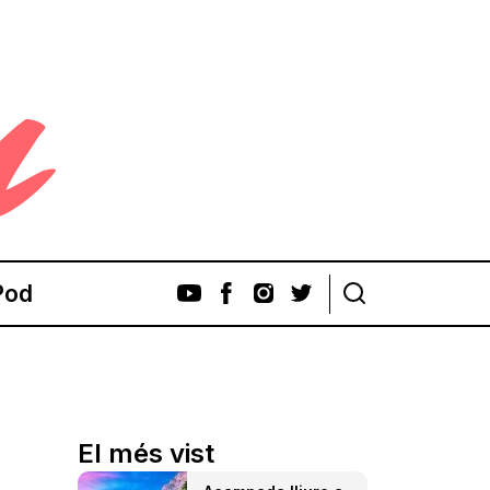
Pod
El més vist