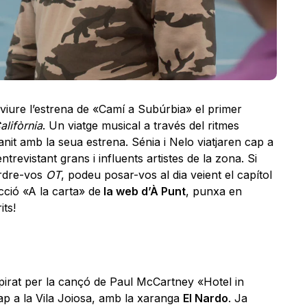
 viure l’estrena de «Camí a Subúrbia» el primer
alifòrnia
. Un viatge musical a través del ritmes
 anit amb la seua estrena. Sénia i Nelo viatjaren cap a
trevistant grans i influents artistes de la zona. Si
erdre-vos
OT
, podeu posar-vos al dia veient el capítol
ecció «A la carta» de
la web d’À Punt
, punxa en
its!
nspirat per la cançó de Paul McCartney «Hotel in
ap a la Vila Joiosa, amb la xaranga
El Nardo
. Ja