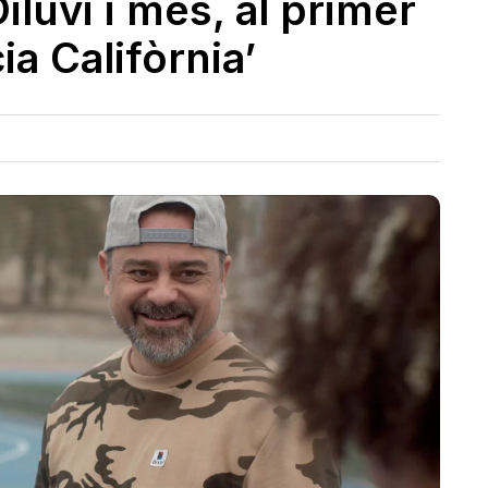
iluvi i més, al primer
ia Califòrnia’