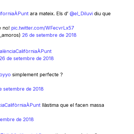
iforniaÀPunt
ara mateix. Els d’
@el_Diluvi
diu que
e no!
pic.twitter.com/WFecvrLx57
a_amoros)
26 de setembre de 2018
alènciaCalifòrniaÀPunt
26 de setembre de 2018
oyyo
simplement perfecte ?
e setembre de 2018
iaCalifòrniaÀPunt
llàstima que el facen massa
tembre de 2018