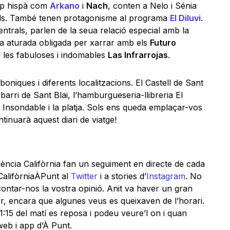
rap hispà com
Arkano
i
Nach
, conten a Nelo i Sénia
nals. També tenen protagonisme al programa
El Diluvi
.
trals, parlen de la seua relació especial amb la
na aturada obligada per xarrar amb els
Futuro
es les fabuloses i indomables
Las Infrarrojas
.
oniques i diferents localitzacions. El Castell de Sant
barri de Sant Blai, l’hamburgueseria-llibreria El
Insondable i la platja. Sols ens queda emplaçar-vos
tinuarà aquest diari de viatge!
ència Califòrnia fan un seguiment en directe de cada
aCalifòrniaÀPunt al
Twitter
i a stories d’
Instagram
. No
 contar-nos la vostra opinió. Anit va haver un gran
er, encara que algunes veus es queixaven de l’horari.
1:15 del matí es reposa i podeu veure’l on i quan
web i app d’À Punt.