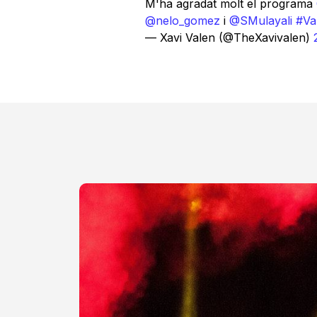
M'ha agradat molt el programa
@nelo_gomez
i
@SMulayali
#Va
— Xavi Valen (@TheXavivalen)