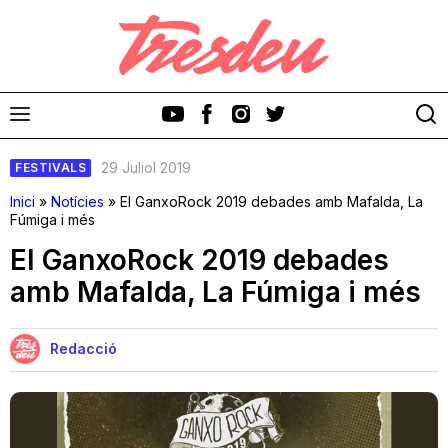
29 Juliol 2019
FESTIVALS
Inici
»
Notícies
»
El GanxoRock 2019 debades amb Mafalda, La
Fúmiga i més
El GanxoRock 2019 debades
Discos
amb Mafalda, La Fúmiga i més
Videoclips
Redacció
Cinema i Televisió
Festivals