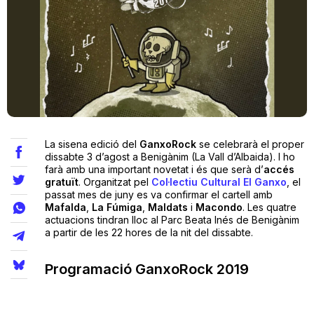
Teatre
Internet
Opinió
La sisena edició del
GanxoRock
se celebrarà el proper
dissabte 3 d’agost a Benigànim (La Vall d’Albaida). I ho
farà amb una important novetat i és que serà d’
accés
Llibres
gratuït
. Organitzat pel
Col·lectiu Cultural El Ganxo
, el
passat mes de juny es va confirmar el cartell amb
La Llista
Mafalda
,
La
Fúmiga
,
Maldats
i
Macondo
. Les quatre
actuacions tindran lloc al Parc Beata Inés de Benigànim
a partir de les 22 hores de la nit del dissabte.
Llocs
Programació GanxoRock 2019