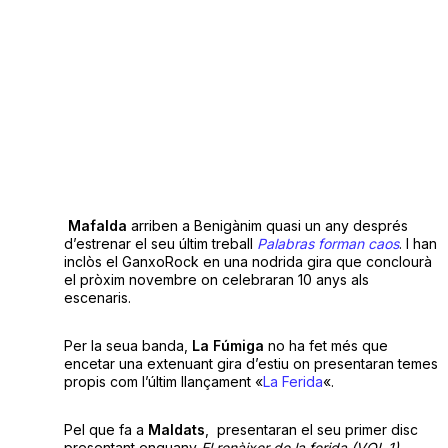
Mafalda
arriben a Benigànim quasi un any després
d’estrenar el seu últim treball
Palabras forman caos
. I han
inclòs el GanxoRock en una nodrida gira que conclourà
el pròxim novembre on celebraran 10 anys als
escenaris.
Per la seua banda,
La Fúmiga
no ha fet més que
encetar una extenuant gira d’estiu on presentaran temes
propis com l’últim llançament «
La Ferida
«.
Pel que fa a
Maldats
, presentaran el seu primer disc
presentant enguany
El renàixer de la ferida (VOL.1).