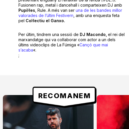
Fusionen rap, metal i dancehall i comparteixen DJ amb
Pupil·les
, Rule. A més van ser
una de les bandes millor
valorades de l’últim Festivern
, amb una enquesta feta
pel
Col·lectiu el Ganxo.
Per últim, tindrem una sessió de
DJ
Macondo,
el rei del
marxandatge qui va col·laborar com actor a un dels
últims videoclips de La Fúmiga «
Cançó que mai
s’acaba
«.
;
RECOMANEM