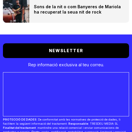
Sons de la nit o com Banyeres de Mariola
ha recuperat la seua nit de rock
NEWSLETTER
Rep informació exclusiva al teu correu.
PROTECCIÓ DE DADES:
De conformitat amb les normatives de protecció de dades, li
facilitem la següent informació del tractament:
Responsable:
TRESDEU MEDIA SL
Finalitat del tractament:
mantindre una relació comercial i enviar comunicacions de
productes o serveis.
Drets:
accés, rectificació, portabilitat, supressió, limitació i oposició.