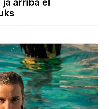
ja arriba el
uks