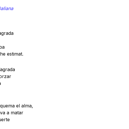
aliana
agrada
ba
he estimat.
’agrada
morzar
a
quema el alma,
va a matar
uerte