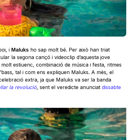
oi, i
Maluks
ho sap molt bé. Per això han triat
tular la segona cançó i videoclip d’aquesta jove
olt estiuenc, combinació de música i festa, ritmes
bass, tal i com ens expliquen Maluks. A més, el
elebració extra, ja que Maluks va ser la banda
lar la revolució
, sent el veredicte anunciat
dissabte