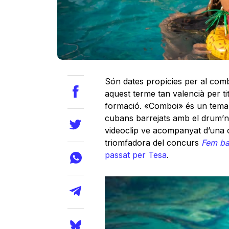
Són dates propícies per al comb
aquest terme tan valencià per ti
formació. «Comboi» és un tema m
cubans barrejats amb el drum’n’
videoclip ve acompanyat d’una c
triomfadora del concurs
Fem bal
passat per Tesa
.