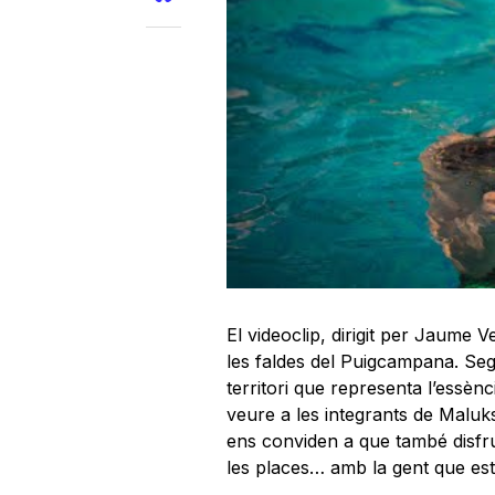
El videoclip, dirigit per Jaume V
les faldes del Puigcampana. Seg
territori que representa l’essè
veure a les integrants de Maluks c
ens conviden a que també disfru
les places… amb la gent que es