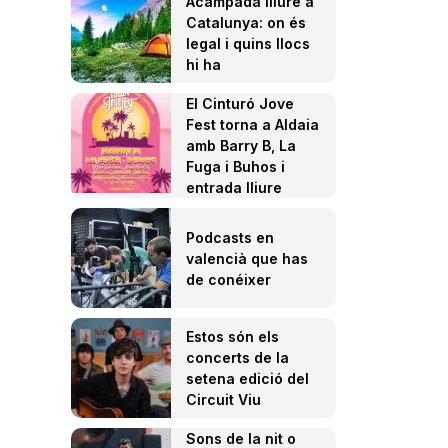
Acampada lliure a
Catalunya: on és
legal i quins llocs
hi ha
El Cinturó Jove
Fest torna a Aldaia
amb Barry B, La
Fuga i Buhos i
entrada lliure
Podcasts en
valencià que has
de conéixer
Estos són els
concerts de la
setena edició del
Circuit Viu
Sons de la nit o