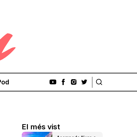
Pod
El més vist