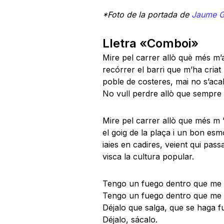
*Foto de la portada de
Jaume G
Lletra «Comboi»
Mire pel carrer allò què més m’
recórrer el barri que m’ha criat
poble de costeres, mai no s’aca
No vull perdre allò que sempre 
Mire pel carrer allò que més m 
el goig de la plaça i un bon es
iaies en cadires, veient qui pass
visca la cultura popular.
Tengo un fuego dentro que me 
Tengo un fuego dentro que me 
Déjalo que salga, que se haga f
Déjalo, sácalo.