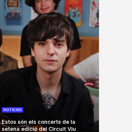
NOTÍCIES
NOTÍCIE
Estos són els concerts de la
El Tro
setena edició del Circuit Viu
trenta