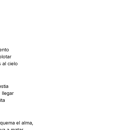
iento
plotar
al cielo
stia
 llegar
ita
quema el alma,
va a matar