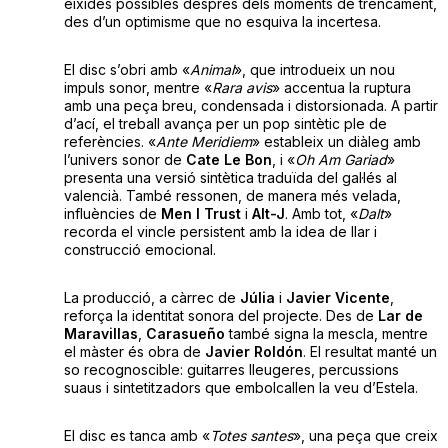
eixides possibles després dels moments de trencament,
des d’un optimisme que no esquiva la incertesa.
El disc s’obri amb «
Animal
», que introdueix un nou
impuls sonor, mentre «
Rara avis
» accentua la ruptura
amb una peça breu, condensada i distorsionada. A partir
d’ací, el treball avança per un pop sintètic ple de
referències. «
Ante Meridiem
» estableix un diàleg amb
l’univers sonor de
Cate Le Bon
, i «
Oh Am Gariad
»
presenta una versió sintètica traduïda del gal·lés al
valencià. També ressonen, de manera més velada,
influències de
Men I Trust
i
Alt-J
. Amb tot, «
Dalt
»
recorda el vincle persistent amb la idea de llar i
construcció emocional.
La producció, a càrrec de
Júlia
i
Javier Vicente
,
reforça la identitat sonora del projecte. Des de
Lar de
Maravillas
,
Carasueño
també signa la mescla, mentre
el màster és obra de
Javier Roldón
. El resultat manté un
so recognoscible: guitarres lleugeres, percussions
suaus i sintetitzadors que embolcallen la veu d’Estela.
El disc es tanca amb «
Totes santes
», una peça que creix