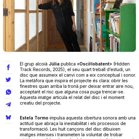
Teatre
Internet
Opinió
El grup alcoià
Júlia
publica «
Oscil·lobatent
» (Hidden
Track Records, 2025), el seu quart treball d’estudi, un
disc que assumeix el canvi com a eix conceptual i sonor.
Llibres
La metàfora que inspira el projecte és clara: obrir les
finestres quan arriba la tronà per deixar entrar aire nou,
La Llista
acceptant el risc que alguna cosa puga trencar-se.
Aquesta imatge articula el relat del disc i el moment
creatiu del projecte.
Llocs
Estela Tormo
impulsa aquesta obertura sonora amb una
actitud que abraça la inestabilitat i els processos de
transformació. Les huit cançons del disc dibuixen
imatges intenses i transmeten la voluntat de trobar