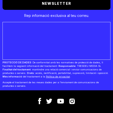
NEWSLETTER
Rep informació exclusiva al teu correu.
PROTECCIÓ DE DADES:
De conformitat amb les normatives de protecció de dades, li
facilitem la següent informació del tractament:
Responsable:
TRESDEU MEDIA SL
Finalitat del tractament:
mantindre una relació comercial i enviar comunicacions de
productes o serveis.
Drets:
accés, rectificació, portabilitat, supressió, limitació i oposició.
Més informació
del tractament a la
Política de privacitat
.
Accepte el tractament de les meues dades per a l'enviament de comunicacions de
productes o serveis.