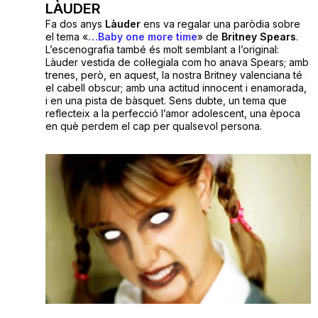
LÀUDER
Fa dos anys
Làuder
ens va regalar una paròdia sobre
el tema «
…Baby one more time
» de
Britney Spears
.
L’escenografia també és molt semblant a l’original:
Làuder vestida de col·legiala com ho anava Spears; amb
trenes, però, en aquest, la nostra Britney valenciana té
el cabell obscur; amb una actitud innocent i enamorada,
i en una pista de bàsquet. Sens dubte, un tema que
reflecteix a la perfecció l’amor adolescent, una època
en què perdem el cap per qualsevol persona.