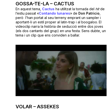
GOSSA-TE-LA – CACTUS
En aquest tema,
Cactus
ha utilitzat la tornada del
hit
de
l’estiu passat «
Contando lunares
» de
Don Patricio
,
però l’han portat al seu terreny emprant un sampler i
aportant-li un estil proper al latin-trap i al boogaloo. El
videoclip narra la història de seducció entre dos joves
(els dos cantants del grup) en una festa. Sens dubte, un
tema i un clip que ens conviden a ballar.
VOLAR – ASSEKES