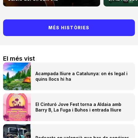
MÉS HISTÒRIES
El més vist
Acampada lliure a Catalunya: on és legal i
quins llocs hi ha
El Cinturó Jove Fest torna a Aldaia amb
Barry B, La Fuga i Buhos i entrada lliure
Podcasts en valencià que has de conéixer