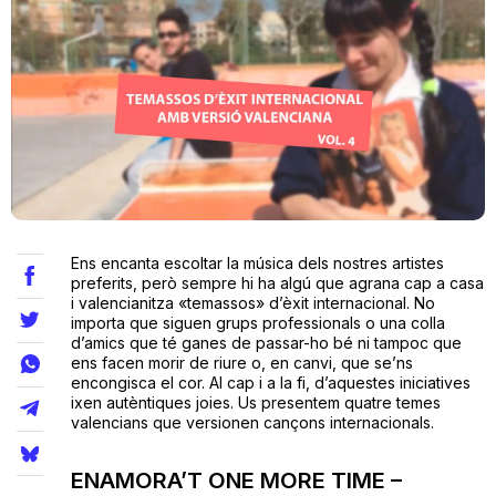
Teatre
Internet
Opinió
Ens encanta escoltar la música dels nostres artistes
Llibres
preferits, però sempre hi ha algú que agrana cap a casa
i valencianitza «temassos» d’èxit internacional. No
importa que siguen grups professionals o una colla
La Llista
d’amics que té ganes de passar-ho bé ni tampoc que
ens facen morir de riure o, en canvi, que se’ns
Llocs
encongisca el cor. Al cap i a la fi, d’aquestes iniciatives
ixen autèntiques joies. Us presentem quatre temes
valencians que versionen cançons internacionals.
ENAMORA’T ONE MORE TIME –