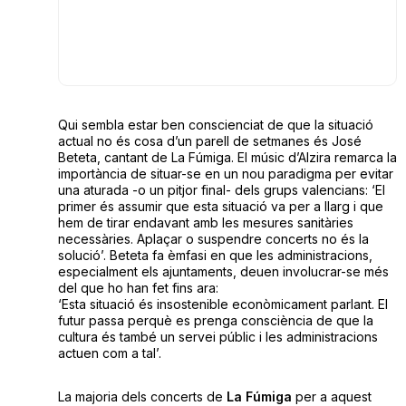
Qui sembla estar ben conscienciat de que la situació
actual no és cosa d’un parell de setmanes és José
Beteta, cantant de La Fúmiga. El músic d’Alzira remarca la
importància de situar-se en un nou paradigma per evitar
una aturada -o un pitjor final- dels grups valencians: ‘El
primer és assumir que esta situació va per a llarg i que
hem de tirar endavant amb les mesures sanitàries
necessàries. Aplaçar o suspendre concerts no és la
solució’. Beteta fa èmfasi en que les administracions,
especialment els ajuntaments, deuen involucrar-se més
del que ho han fet fins ara:
‘Esta situació és insostenible econòmicament parlant. El
futur passa perquè es prenga consciència de que la
cultura és també un servei públic i les administracions
actuen com a tal’.
La majoria dels concerts de
La Fúmiga
per a aquest