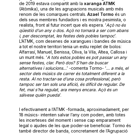
de 2019 estava compartit amb la
xaranga ATMK
(Atòmika), una de les agrupacions musicals amb més
renom de les comarques centrals.
Azael Tormo
és un
dels seus membres fundadors i es mostra pesimista, o
realista, front al futur incert que els espera. ‘
Açò no és
qüestió d’un any o dos. Açò no tornarà a ser com abans
i, per descomptat, les festes dels pobles tampoc
’.
L’ATMK, com desenes de xarangues i bandes de música
a tot el nostre territori tenia un estiu replet de bolos:
Alfarrasí, Manuel, Benissa, Oliva, la Vila, Altea, Callosa i
un munt més. ‘
A tots estos pobles es pot passar un any
sense festes, clar. Però dos? S’han de buscar
alternatives i solucions…
’ -comenta Tormo- ‘
… a més, el
sector dels músics de carrer és totalment diferent a la
resta. Al no tractar-se d’una cosa professional, però
tampoc ser tan sols una afició, és difícil de regular. De
fet, mai s’ha regulat, ara menys encara. Açò és un
sálvese quién pueda
’.
I efectivament a l’ATMK -formada, aproximadament, per
18 músics- intenten salvar l’any com poden, amb totes
les incerteses del moment i sense cap emparament
legal o ajudes de les que poder-se beneficiar. Tormo és
també director de banda, concretament de l’Agrupació