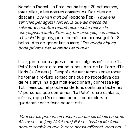
Només a l’agost ‘La Pato’ hauria tingut 29 actuacions,
totes elles, a les nostres comarques. Dos dies de
descans ‘
que van molt bé
’ -segons Pep- ‘
i que ens
servirien per agafar forces, ja que als mesos de
setembre i octubre també tenim molta faena i la
compaginem amb altres. Jo, per exemple, sóc mestre
d’escola.
’ Enguany, però, només han aconseguit fer 8
bolos -des de gener fins a març. ‘
Ens queda alguna
boda privada per llevar-nos el cuquet
’.
I clar, per tocar a aquestes noces, alguns músics de ‘La
Pato’ han tornat a reunir-se al seu local de La Torre d’En
Lloris (la Costera). ‘Després de tant temps sense tocar
he tornat a reviure sensacions que no recordava des
de feia anys; ha sigut molt emocionant’, confessa Pep.
Tot i l’emoció, el problema de fons continua intacte: les
17 persones que conformen ‘La Pato’ -entre cantants,
músics, equip tècnic, muntadors i conductors- es
quedaran sense feina aquest estiu.
‘
Vam ser els primers en tancar i serem els últims en obrir.
Als mesos de juny i inicis de juliol ens havíem il·lusionat
perquè semblava que la cosa anava millorant, però ara…’