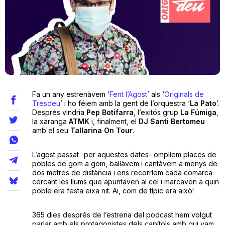
Teatre
Internet
Fa un any estrenàvem ‘
Fent l’Agost
’ als ‘
Originals de
Opinió
Tresdeu
’ i ho féiem amb la gent de l’orquestra ‘
La Pato
’.
Després vindria
Pep Botifarra
, l’exitós grup
La Fúmiga
,
la xaranga
ATMK
i, finalment, el
DJ Santi Bertomeu
Llibres
amb el seu
Tallarina On Tour
.
La Llista
L’agost passat -per aquestes dates- omplíem places de
pobles de gom a gom, ballàvem i cantàvem a menys de
Llocs
dos metres de distància i ens recorríem cada comarca
cercant les llums que apuntaven al cel i marcaven a quin
poble era festa eixa nit. Ai, com de típic era això!
365 dies després de l’estrena del podcast hem volgut
parlar amb els protagonistes dels capítols amb qui vam