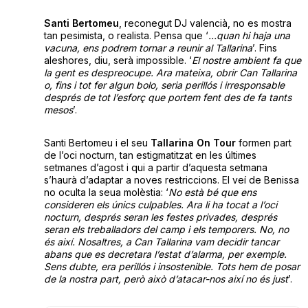
Santi Bertomeu
, reconegut DJ valencià, no es mostra
tan pesimista, o realista. Pensa que ‘
…quan hi haja una
vacuna, ens podrem tornar a reunir al Tallarina
’. Fins
aleshores, diu, serà impossible. ‘
El nostre ambient fa que
la gent es despreocupe. Ara mateixa, obrir Can Tallarina
o, fins i tot fer algun bolo, seria perillós i irresponsable
després de tot l’esforç que portem fent des de fa tants
mesos
’.
Santi Bertomeu i el seu
Tallarina On Tour
formen part
de l’oci nocturn, tan estigmatitzat en les últimes
setmanes d’agost i qui a partir d’aquesta setmana
s’haurà d’adaptar a noves restriccions. El veí de Benissa
no oculta la seua molèstia: ‘
No està bé que ens
consideren els únics culpables. Ara li ha tocat a l’oci
nocturn, després seran les festes privades, després
seran els treballadors del camp i els temporers. No, no
és així. Nosaltres, a Can Tallarina vam decidir tancar
abans que es decretara l’estat d’alarma, per exemple.
Sens dubte, era perillós i insostenible. Tots hem de posar
de la nostra part, però això d’atacar-nos així no és just
’.