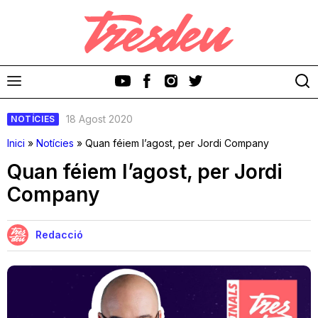
18 Agost 2020
NOTÍCIES
Inici
»
Notícies
»
Quan féiem l’agost, per Jordi Company
Quan féiem l’agost, per Jordi
Company
Discos
Videoclips
Redacció
Cinema i Televisió
Festivals