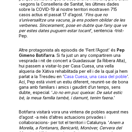
-segons la Conselleria de Sanitat, les últimes dades
sobre la COVID-19 al nostre territori mostraven 715
casos actius el passat 17 d’agost. ‘
Fins que no
s’universalitze una vacuna, ja ens podem oblidar de les
verbenes. Sincerament, pose en dubte que l’any que ve
per estes dates puguem estar tocant
’, sentencia -trist-
Pep.
Altre protagonista als episodis de ‘Fent l’Agost’ és
Pep
Gimeno Botifarra
. Si fa just un any compartirem una
vesprada i nit de concert a Guadassuar (la Ribera Alta),
hui passem a visitar-lo per Casa Cuesa, una vella
alqueria de Xàtiva rehabilitada per ell i de la qual ja hem
parlat a la Tresdeu en ‘
Casa Cuesa, una casa del poble
’.
Ací, Pep està vivint un estiu diferent, reunint-se de bona
gana amb familiars i amics i gaudint d’un temps, sens
dubte, especial. ‘
Jo no em puc queixar. De salut estic
bé, la meua família també, i damunt, tenim faena.
’
Botifarra visitarà vora una vintena de pobles aquest mes
d’agost -a més d’altres actuacions privades i
col·laboracions- per tot el territori i Catalunya. ‘
Anem a
Morella, a Fontanars, Benicarló, Monòver, Cervera del