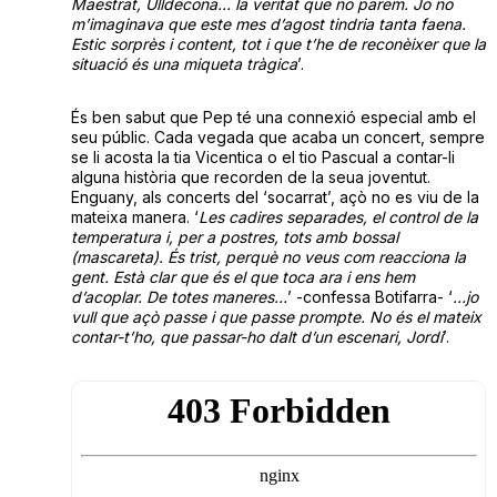
Maestrat, Ulldecona… la veritat que no parem. Jo no
m’imaginava que este mes d’agost tindria tanta faena.
Estic sorprès i content, tot i que t’he de reconèixer que la
situació és una miqueta tràgica
’.
És ben sabut que Pep té una connexió especial amb el
seu públic. Cada vegada que acaba un concert, sempre
se li acosta la tia Vicentica o el tio Pascual a contar-li
alguna història que recorden de la seua joventut.
Enguany, als concerts del ‘socarrat’, açò no es viu de la
mateixa manera. ‘
Les cadires separades, el control de la
temperatura i, per a postres, tots amb bossal
(mascareta). És trist, perquè no veus com reacciona la
gent. Està clar que és el que toca ara i ens hem
d’acoplar. De totes maneres…
’ -confessa Botifarra- ‘
…jo
vull que açò passe i que passe prompte. No és el mateix
contar-t’ho, que passar-ho dalt d’un escenari, Jordi
’.