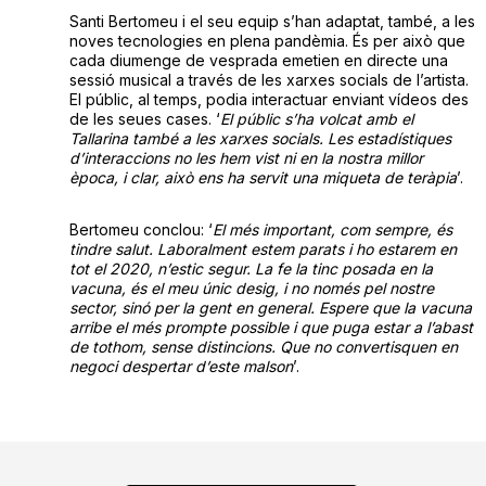
Santi Bertomeu i el seu equip s’han adaptat, també, a les
noves tecnologies en plena pandèmia. És per això que
cada diumenge de vesprada emetien en directe una
sessió musical a través de les xarxes socials de l’artista.
El públic, al temps, podia interactuar enviant vídeos des
de les seues cases. ‘
El públic s’ha volcat amb el
Tallarina també a les xarxes socials. Les estadístiques
d’interaccions no les hem vist ni en la nostra millor
època, i clar, això ens ha servit una miqueta de teràpia
’.
Bertomeu conclou: ‘
El més important, com sempre, és
tindre salut. Laboralment estem parats i ho estarem en
tot el 2020, n’estic segur. La fe la tinc posada en la
vacuna, és el meu únic desig, i no només pel nostre
sector, sinó per la gent en general. Espere que la vacuna
arribe el més prompte possible i que puga estar a l’abast
de tothom, sense distincions. Que no convertisquen en
negoci despertar d’este malson
’.