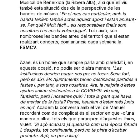
Musical de Beneixida (la Ribera Alta), així que ell viu
també esta situació des de la perspectiva de les
bandes de música. ‘
En el meu cas particular, amb la
banda teníem també actes aquest agost i estan anulant-
se. Per què? Molt fàcil… els responsables finals som
nosaltres i no ens la volem jugar
’. Tot i això, són
nombroses les bandes arreu del territori que sí estan
realitzant concerts, com anuncia cada setmana la
FSMCV
.
Azael és un home que sempre parla amb claredat i, en
aquesta ocasió, no podia ser d’altra manera. ‘
Les
institucions deurien pagar-nos per no tocar. Sona fort,
però és així. Els Ajuntaments tenen destinades partides a
festes i, per tant, a tots nosaltres. Ara, la majoria d’estes
ajudes aniran destinades a la COVID-19. Ho veig
fantàstic, però i nosaltres què? I tota la gent que havia
de menjar de la festa? Pense, hauríem d’estar més junts
en açò
’. Acabem la conversa amb el veí de Manuel
recordant com de complicat és el sector en que -d’una
manera o altra- tots els que participen d’aquestes línies,
viuen. ‘
Si açò acabara ja quedaria com una època fotuda
i, després, tot continuaria, però no té pinta d’acabar
prompte. Açò, va per a llarg
’.