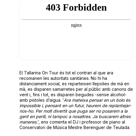
El Tallarina On Tour és tot el contrari al que ara
recomanen les autoritats sanitàries. No hi ha
distanciament social, es reparteixen llepolies de mà en
mà, es disparen samarretes per al públic amb canons de
vent i, fins i tot, es disparen begudes -sense alcohol-
amb pistoles d’aigua. ‘
Ara mateixa pensar en un bolo és
impossible i, pensant en un futur, haurem de replantejar-
nos-ho. Per molt divertit que puga ser no posarem a la
gent en perill, ni tampoc a nosaltres. Ja buscarem altres
maneres.
’, ens comenta el DJ i professor de piano al
Conservatori de Música Mestre Berenguer de Teulada.