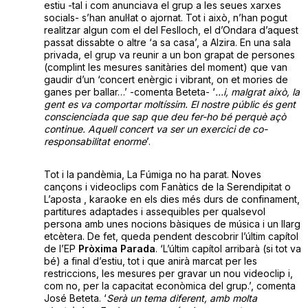
estiu -tal i com anunciava el grup a les seues xarxes
socials- s’han anul·lat o ajornat. Tot i això, n’han pogut
realitzar algun com el del Feslloch, el d’Ondara d’aquest
passat dissabte o altre ‘a sa casa’, a Alzira. En una sala
privada, el grup va reunir a un bon grapat de persones
(complint les mesures sanitàries del moment) que van
gaudir d’un ‘concert enèrgic i vibrant, on et mories de
ganes per ballar…’ -comenta Beteta- ‘
…i, malgrat això, la
gent es va comportar moltíssim. El nostre públic és gent
conscienciada que sap que deu fer-ho bé perquè açò
continue. Aquell concert va ser un exercici de co-
responsabilitat enorme
’.
Tot i la pandèmia, La Fúmiga no ha parat. Noves
cançons i videoclips com Fanàtics de la Serendipitat o
L’aposta , karaoke en els dies més durs de confinament,
partitures adaptades i assequibles per qualsevol
persona amb unes nocions bàsiques de música i un llarg
etcètera. De fet, queda pendent descobrir l’últim capítol
de l’EP
Pròxima Parada
. ‘L’últim capítol arribarà (si tot va
bé) a final d’estiu, tot i que anirà marcat per les
restriccions, les mesures per gravar un nou videoclip i,
com no, per la capacitat econòmica del grup.’, comenta
José Beteta. ‘
Serà un tema diferent, amb molta