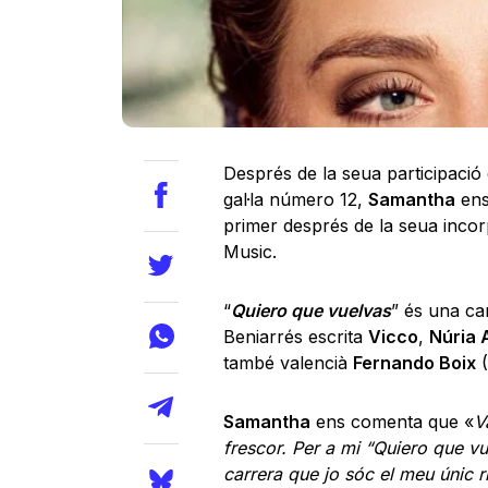
Després de la seua participació e
gal·la número 12,
Samantha
ens
primer després de la seua incor
Music.
“
Quiero que vuelvas
” és una can
Beniarrés escrita
Vicco
,
Núria 
també valencià
Fernando Boix
(
Samantha
ens comenta que «
V
frescor. Per a mi “Quiero que vu
carrera que jo sóc el meu únic r