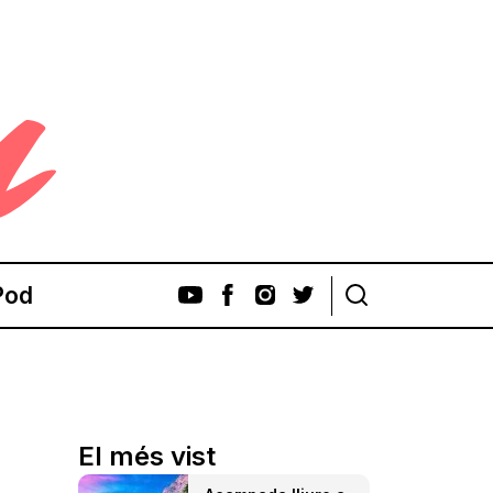
Pod
El més vist