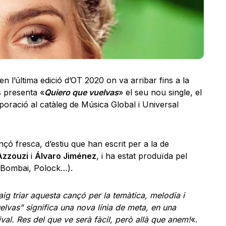
n l’última edició d’OT 2020 on va arribar fins a la
 presenta «
Quiero que vuelvas
» el seu nou single, el
poració al catàleg de Música Global i Universal
çó fresca, d’estiu que han escrit per a la de
Azzouzi
i
Álvaro Jiménez
, i ha estat produïda pel
Bombai, Polock…).
aig triar aquesta cançó per la temàtica, melodia i
elvas” significa una nova línia de meta, en una
ival. Res del que ve serà fàcil, però allà que anem!
«.