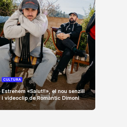
CULTUR
CULTURA
Auxili,
Estrenem «Salut!!», el nou senzill
cap de
i videoclip de Romàntic Dimoni
Sant 