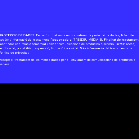
PROTECCIÓ DE DADES:
De conformitat amb les normatives de protecció de dades, li facilitem l
següent informació del tractament:
Responsable:
TRESDEU MEDIA SL
Finalitat del tractament
mantindre una relació comercial i enviar comunicacions de productes o serveis.
Drets:
accés,
rectificació, portabilitat, supressió, limitació i oposició.
Més informació
del tractament a la
Política de privacitat
.
Accepte el tractament de les meues dades per a l'enviament de comunicacions de productes o
serveis.