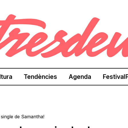
ltura
Tendències
Agenda
Festival
 single de Samantha!