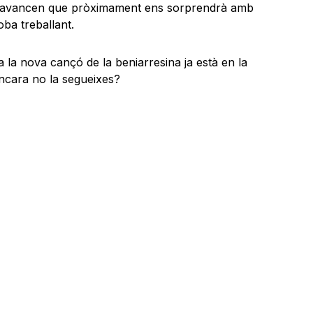
ca avancen que pròximament ens sorprendrà amb
oba treballant.
 la nova cançó de la beniarresina ja està en la
encara no la segueixes?