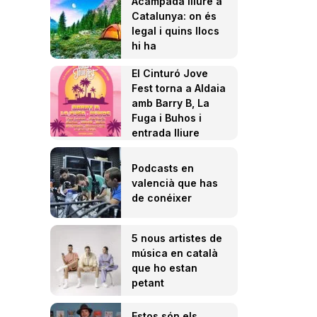
Acampada lliure a
Catalunya: on és
legal i quins llocs
hi ha
El Cinturó Jove
Fest torna a Aldaia
amb Barry B, La
Fuga i Buhos i
entrada lliure
Podcasts en
valencià que has
de conéixer
5 nous artistes de
música en català
que ho estan
petant
Estos són els