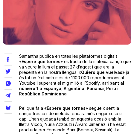
Teatre
Internet
Samantha publica en totes les plataformes digitals
Opinió
«
Espere que tornes
» es tracta de la mateixa cançó que
va veure la llum el passat 27 d’agost i que ara la
presenta en la nostra llengua. «
Quiero que vuelvas
» ja
Llibres
és tot un èxit amb més de 1.100.000 reproduccions al
Youtube i superant el mig milió a l’Spotify,
arribant al
La Llista
número 1 a Espanya, Argentina, Panamà, Perú i
República Dominicana
.
Llocs
Pel que fa a «
Espere que tornes
» segueix sent la
cançó fresca i de melodia encara més enganxosa si
cap. L’han ajudada també en aquesta ocasió amb la
llletra Vicco, Núria Azzouzi i Álvaro Jiménez, i ha estat
produïda per Fernando Boix (Bombai, Sinsinati). La