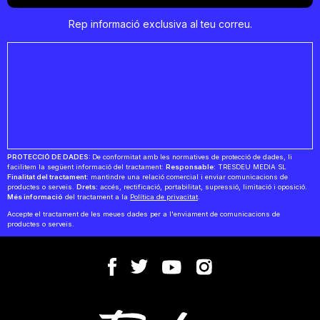
Rep informació exclusiva al teu correu.
PROTECCIÓ DE DADES:
De conformitat amb les normatives de protecció de dades, li
facilitem la següent informació del tractament:
Responsable:
TRESDEU MEDIA SL
Finalitat del tractament:
mantindre una relació comercial i enviar comunicacions de
productes o serveis.
Drets:
accés, rectificació, portabilitat, supressió, limitació i oposició.
Més informació
del tractament a la
Política de privacitat
.
Accepte el tractament de les meues dades per a l'enviament de comunicacions de
productes o serveis.