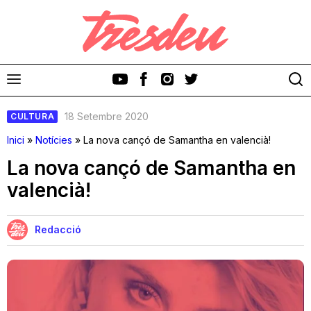
18 Setembre 2020
CULTURA
Inici
»
Notícies
»
La nova cançó de Samantha en valencià!
La nova cançó de Samantha en
valencià!
Discos
Videoclips
Redacció
Cinema i Televisió
Festivals