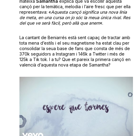
mateixa
Samantha
explica que va escollir aquesta
cançó per la temàtica, melodia i l’aire fresc que per ella
representava: «
Aquesta cançó significa una nova línia
de meta, en una cursa on jo sóc la meua única rival. Res
del que ve serà fàcil, però allà que anem
«.
La cantant de Beniarrés està sent capaç de tractar amb
tota mena d’estils i el seu magnetisme ha estat clau per
consolidar la seua base de fans que consta de més de
370k seguidors a Instagram i 146k a Twitter i més de
125k a Tik tok. I a tu? Que et pareix la primera cançó en
valencià d’aquesta nova etapa de Samantha?