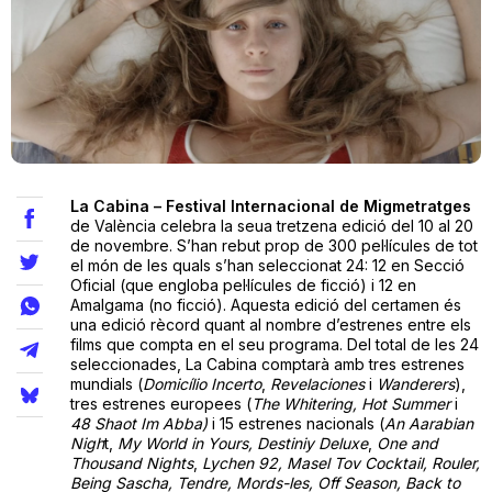
Teatre
Internet
La Cabina – Festival Internacional de Migmetratges
Opinió
de València celebra la seua tretzena edició del 10 al 20
de novembre. S’han rebut prop de 300 pel·lícules de tot
el món de les quals s’han seleccionat 24: 12 en Secció
Llibres
Oficial (que engloba pel·lícules de ficció) i 12 en
Amalgama (no ficció). Aquesta edició del certamen és
La Llista
una edició rècord quant al nombre d’estrenes entre els
films que compta en el seu programa. Del total de les 24
seleccionades, La Cabina comptarà amb tres estrenes
Llocs
mundials (
Domicílio Incerto
,
Revelaciones
i
Wanderers
),
tres estrenes europees (
The Whitering,
Hot Summer
i
48 Shaot Im Abba)
i 15 estrenes nacionals (
An Aarabian
Nigh
t,
My World in Yours,
Destiniy Deluxe
,
One and
Thousand Nights
,
Lychen 92,
Masel Tov Cocktail, Rouler,
Being Sascha, Tendre, Mords-les, Off Season, Back to