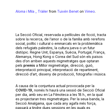
Aloma i Mila _ Tràiler
from
Tuixén Benet
on
Vimeo
.
La Secció Oficial, reservada a pel·lícules de ficció, tracta
sobre la recerca, de l’amor o de la família amb rerefons
social, polític i cultural o emmarcats en la problemàtica
dels refugiats palestins, la cultura jueva o un futur
distòpic. Regne Unit, Espanya, Suècia, Portugal, França,
Alemanya, Hong Kong o Corea del Sud són els països
des d’on arriben aquests migmetratges que optaran
pels
premis
a Millor migmetratge, direcció, guió,
interpretació principal, interpretació de repartiment,
direcció d’art, disseny de producció, fotografia i música.
A causa de la conjuntura actual provocada per la
COVID-19,
només hi haurà una sessió de Secció Oficial
per dia, amb seu en La Filmoteca a les 18 h., en la qual
es projectaran tres migmetratges. Per la seua banda, la
Secció Amalgama, que cada any agafa més força,
passarà a tindre dues sessions en les quals es