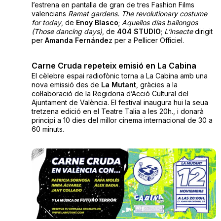
l’estrena en pantalla de gran de tres Fashion Films
valencians
Ramat gardens. The revolutionary costume
for today
, de
Enoy Blasco
;
Aquellos días bailongos
(Those dancing days)
, de
404 STUDIO
;
L’insecte
dirigit
per
Amanda Fernánde
z per a Pellicer Officiel.
Carne Cruda repeteix emisió en La Cabina
El cèlebre espai radiofònic torna a La Cabina amb una
nova emissió des de
La Mutant
, gràcies a la
col·laboració de la Regidoria d’Acció Cultural del
Ajuntament de València. El festival inaugura hui la seua
tretzena edició en el Teatre Talia a les 20h., i donarà
principi a 10 dies del millor cinema internacional de 30 a
60 minuts.