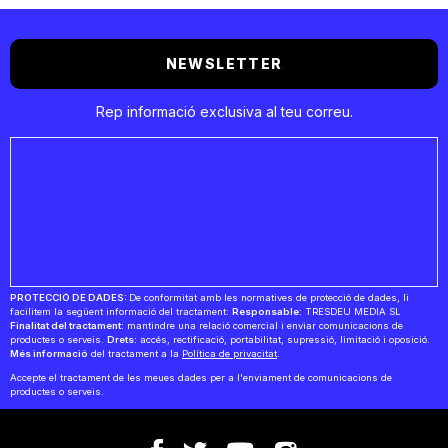
NEWSLETTER
Rep informació exclusiva al teu correu.
PROTECCIÓ DE DADES:
De conformitat amb les normatives de protecció de dades, li
facilitem la següent informació del tractament:
Responsable:
TRESDEU MEDIA SL
Finalitat del tractament:
mantindre una relació comercial i enviar comunicacions de
productes o serveis.
Drets:
accés, rectificació, portabilitat, supressió, limitació i oposició.
Més informació
del tractament a la
Política de privacitat
.
Accepte el tractament de les meues dades per a l'enviament de comunicacions de
productes o serveis.