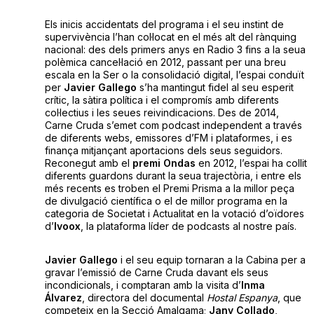
Els inicis accidentats del programa i el seu instint de
supervivència l’han col·locat en el més alt del rànquing
nacional: des dels primers anys en Radio 3 fins a la seua
polèmica cancel·lació en 2012, passant per una breu
escala en la Ser o la consolidació digital, l’espai conduït
per
Javier Gallego
s’ha mantingut fidel al seu esperit
crític, la sàtira política i el compromís amb diferents
col·lectius i les seues reivindicacions. Des de 2014,
Carne Cruda s’emet com podcast independent a través
de diferents webs, emissores d’FM i plataformes, i es
finança mitjançant aportacions dels seus seguidors.
Reconegut amb el
premi Ondas
en 2012, l’espai ha collit
diferents guardons durant la seua trajectòria, i entre els
més recents es troben el Premi Prisma a la millor peça
de divulgació científica o el de millor programa en la
categoria de Societat i Actualitat en la votació d’oïdores
d’
Ivoox
, la plataforma líder de podcasts al nostre país.
Javier Gallego
i el seu equip tornaran a la Cabina per a
gravar l’emissió de Carne Cruda davant els seus
incondicionals, i comptaran amb la visita d’
Inma
Álvarez
, directora del documental
Hostal Espanya
, que
competeix en la Secció Amalgama;
Jany Collado
,