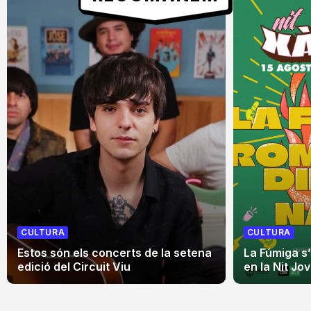
CULTURA
CULTURA
Estos són els concerts de la setena
La Fúmiga s
edició del Circuit Viu
en la Nit Jo