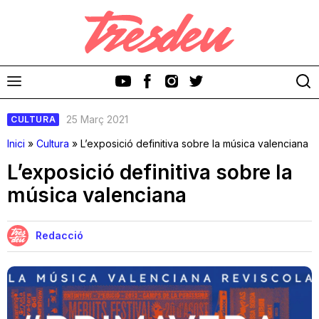
25 Març 2021
CULTURA
Inici
»
Cultura
»
L’exposició definitiva sobre la música valenciana
L’exposició definitiva sobre la
música valenciana
Discos
Videoclips
Redacció
Cinema i Televisió
Festivals