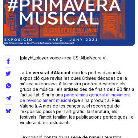
Teatre
Internet
[playht_player voice=»ca-ES-AlbaNeural»]
Opinió
La
​Universitat d’Alacant
obri les portes d’aquesta
Llibres
exposició que revisa les dues últimes dècades de la ​
música valenciana​. A la mostra podreu descobrir els
grups de música i els artistes des de finals dels 90 fins a
La Llista
l’actualitat. S’hi fa una
panoràmica general al moviment
de reviscolament musical
que s’ha produït al País
Llocs
Valencià. A més de les cançons, el recorregut de
l’exposició passa per l’​art gràfic​, la ​literatura,​ els
festivals​, l’àmbit familiar, les publicacions periòdiques i el
vincle amb els estudiants.
L’exposició consta d’una sèrie de ​panells temàtics​,