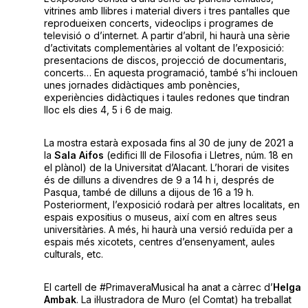
vitrines amb llibres i material divers i tres ​pantalles​ que
reprodueixen concerts, videoclips i programes de
televisió o d’internet. A partir d’abril, hi haurà una sèrie
d’​activitats complementàries al voltant de l’exposició:
presentacions de discos, projecció de documentaris,
concerts… En aquesta programació, també s’hi inclouen
unes ​jornades didàctiques amb ponències,
experiències didàctiques i taules redones que tindran
lloc els dies 4, 5 i 6 de maig.
La mostra estarà exposada fins al ​30 de ​juny de 2021 a
la ​
Sala Aifos
(edifici III de Filosofia i Lletres, núm. 18 en ​
el plànol​) de la Universitat d’Alacant. L’horari de visites
és de dilluns a divendres de 9 a 14 h i, després de
Pasqua, també de dilluns a dijous de 16 a 19 h.
Posteriorment, l’exposició ​rodarà per altres localitats, en
espais expositius o museus, així com en altres seus
universitàries. A més, hi haurà una versió reduïda per a
espais més xicotets, centres d’ensenyament, aules
culturals, etc.
El cartell de #PrimaveraMusical ha anat a càrrec d’​
Helga
Ambak​
. La ​il·lustradora ​de Muro (el Comtat) ha treballat