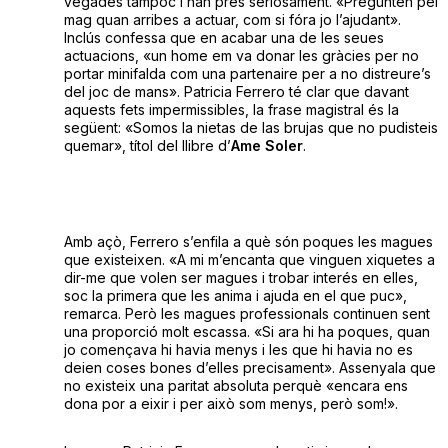
vegades tampoc l’han pres seriosament. «Pregunten pel
mag quan arribes a actuar, com si fóra jo l’ajudant».
Inclús confessa que en acabar una de les seues
actuacions, «un home em va donar les gràcies per no
portar minifalda com una partenaire per a no distreure’s
del joc de mans». Patricia Ferrero té clar que davant
aquests fets impermissibles, la frase magistral és la
següent: «Somos la nietas de las brujas que no pudisteis
quemar», títol del llibre d’
Ame Soler
.
Amb açò, Ferrero s’enfila a què són poques les magues
que existeixen. «A mi m’encanta que vinguen xiquetes a
dir-me que volen ser magues i trobar interés en elles,
soc la primera que les anima i ajuda en el que puc»,
remarca. Però les magues professionals continuen sent
una proporció molt escassa. «Si ara hi ha poques, quan
jo començava hi havia menys i les que hi havia no es
deien coses bones d’elles precisament». Assenyala que
no existeix una paritat absoluta perquè «encara ens
dona por a eixir i per això som menys, però som!».