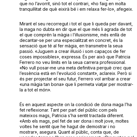
que no l’avorrit, sinó tot el contrari, «ho faig en molta
tranquil·litat de què eixirà bé i em relaxa fer-lo», afegeix.
Mirant el seu recorregut i tot el que li queda per davant,
la maga no dubta en dir que el que més li agrada de tot
el que comprén la màgia i l’il·lusionisme, més enllà de
decantar-se per una especialitzat en concret, és la
sensació que té al fer màgia, en transmetre la seua
passió. «Juguem a crear il·lusió i som capaços de fer
coses impossibles», expressa. És per això que Patricia
Ferrero no veu límits en la seua carrera professional.
«No vull posar-me una meta definitiva perquè crec que
l’essència està en l’evolució constant», aclareix. Però si
és per projectar el seu futur, Ferrero vol arribar a crear
«una màgia tan bona» que li permeta viatjar per mostrar-
la a tot el món».
És en aquest aspecte on la condició de dona maga l’ha
fet reflexionar. Tant per part del públic com pels
mateixos mags, Patricia s’ha sentit tractada diferent.
«Amb els mags, pel fet de ser dona i molt jove, moltes
voltes he sentit que he hagut de demostrar i no
mostrar», asegura. Quant al públic, conta que, de