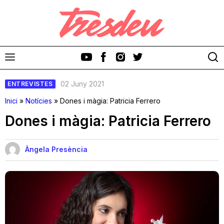
02 Juny 2021
ENTREVISTES
Inici
»
Notícies
»
Dones i màgia: Patricia Ferrero
Dones i màgia: Patricia Ferrero
Discos
Àngela Presència
Videoclips
Cinema i Televisió
Festivals