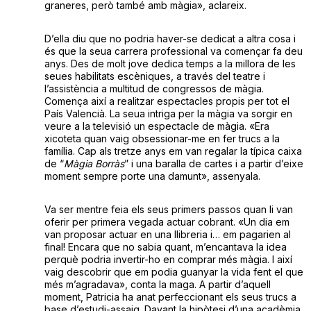
graneres, però també amb màgia», aclareix.
D’ella diu que no podria haver-se dedicat a altra cosa i
és que la seua carrera professional va començar fa deu
anys. Des de molt jove dedica temps a la millora de les
seues habilitats escèniques, a través del teatre i
l’assistència a multitud de congressos de màgia.
Comença així a realitzar espectacles propis per tot el
País Valencià. La seua intriga per la màgia va sorgir en
veure a la televisió un espectacle de màgia. «Era
xicoteta quan vaig obsessionar-me en fer trucs a la
família. Cap als tretze anys em van regalar la típica caixa
de “
Màgia Borràs
” i una baralla de cartes i a partir d’eixe
moment sempre porte una damunt», assenyala.
Va ser mentre feia els seus primers passos quan li van
oferir per primera vegada actuar cobrant. «Un dia em
van proposar actuar en una llibreria i… em pagarien al
final! Encara que no sabia quant, m’encantava la idea
perquè podria invertir-ho en comprar més màgia. I així
vaig descobrir que em podia guanyar la vida fent el que
més m’agradava», conta la maga. A partir d’aquell
moment, Patricia ha anat perfeccionant els seus trucs a
base d’estudi-assaig. Davant la hipòtesi d’una acadèmia