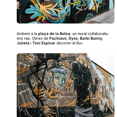
Arribem a la
plaça de la Botxa
, un mural col·laboratiu
ens rep. Obres de
Pachiavo
,
Dyox
,
Barbi Bunny
,
Julieta
i
Toni Espinar
decoren el lloc.