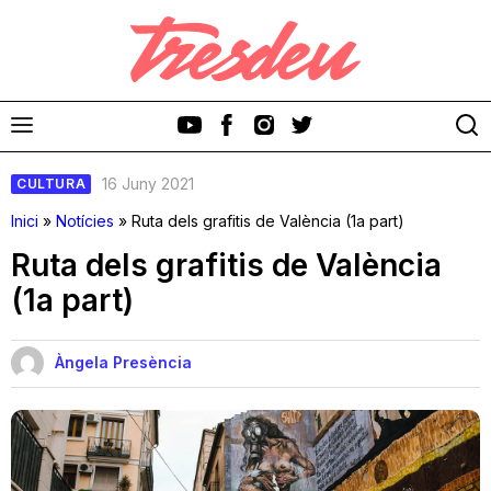
16 Juny 2021
CULTURA
Inici
»
Notícies
»
Ruta dels grafitis de València (1a part)
Ruta dels grafitis de València
(1a part)
Discos
Videoclips
Àngela Presència
Cinema i Televisió
Festivals