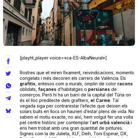
Teatre
Internet
[playht_player voice=»ca-ES-AlbaNeural»]
Opinió
Rostres que et miren fixament, reivindicacions, moments
Llibres
congelats i més decoren els carrers de València. Els
grafitis
, entesos com a murals, omplin de color
racons
oblidats,
façanes
d’habitatges o
persianes
de
La Llista
comerços. Però hi ha un barri de la capital del Túria on
és el lloc predilecte dels grafiters,
el Carme
. Tal
Llocs
vegada siga per contrarestar l’efecte que deixen els
solars buits en llocs on haurien d’estar plens de vida. No
sabem el motiu exacte, no així, hem volgut fer una volta
pel centre històric per contemplar l’
art urbà valencià
i
ens hem trobat amb una gran quantitat de pintures.
Signes com la de Julieta, XLF, Deih, Toni Espinar, DX,