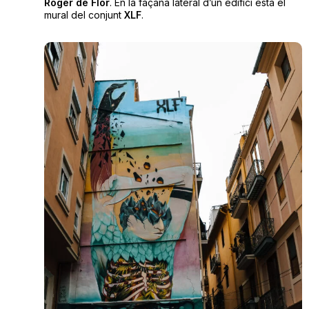
Roger de Flor
. En la façana lateral d’un edifici està el
mural del conjunt
XLF
.