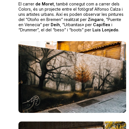
El carrer
de Moret
, també conegut com a carrer dels
Colors, és un projecte entre el fotògraf Alfonso Calza i
uns artistes urbans. Així es poden observar les pintures
del “Otoño en Bremen” realitzat per
Zingaro
, “Puente
en Venecia” per
Deih
, “Urbanitas» per
Capiflex
i
“Drummer”, el del “beso” i “boots” per
Luis Lonjedo
.