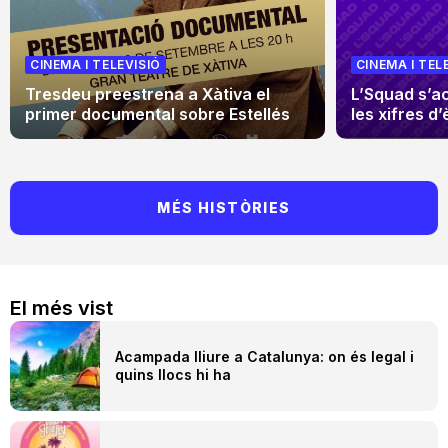
CINEMA I TELEVISIÓ
CINEMA I TEL
Tresdeu preestrena a Xàtiva el
L’Squad s’a
primer documental sobre Estellés
les xifres d’
MÉS HISTÒRIES
El més vist
Acampada lliure a Catalunya: on és legal i
quins llocs hi ha