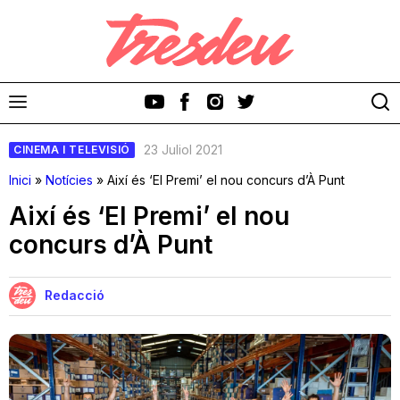
23 Juliol 2021
CINEMA I TELEVISIÓ
Inici
»
Notícies
»
Així és ‘El Premi’ el nou concurs d’À Punt
Així és ‘El Premi’ el nou
concurs d’À Punt
Discos
Videoclips
Redacció
Cinema i Televisió
Festivals