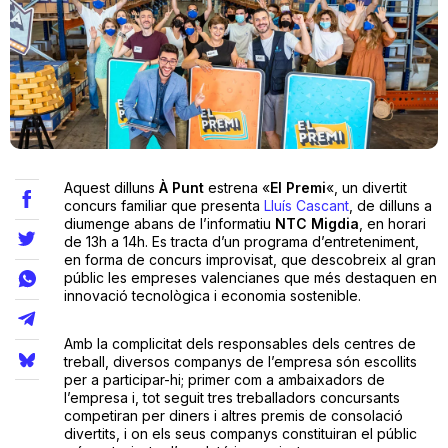
Teatre
Internet
Aquest dilluns
À Punt
estrena «
El Premi
«, un divertit
Opinió
concurs familiar que presenta
Lluís Cascant
, de dilluns a
diumenge abans de l’informatiu
NTC Migdia
, en horari
de 13h a 14h. Es tracta d’un programa d’entreteniment,
Llibres
en forma de concurs improvisat, que descobreix al gran
públic les empreses valencianes que més destaquen en
La Llista
innovació tecnològica i economia sostenible.
Llocs
Amb la complicitat dels responsables dels centres de
treball, diversos companys de l’empresa són escollits
per a participar-hi; primer com a ambaixadors de
l’empresa i, tot seguit tres treballadors concursants
competiran per diners i altres premis de consolació
divertits, i on els seus companys constituiran el públic