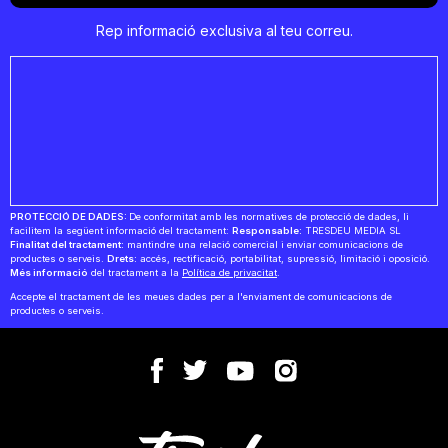
Rep informació exclusiva al teu correu.
PROTECCIÓ DE DADES:
De conformitat amb les normatives de protecció de dades, li
facilitem la següent informació del tractament:
Responsable:
TRESDEU MEDIA SL
Finalitat del tractament:
mantindre una relació comercial i enviar comunicacions de
productes o serveis.
Drets:
accés, rectificació, portabilitat, supressió, limitació i oposició.
Més informació
del tractament a la
Política de privacitat
.
Accepte el tractament de les meues dades per a l'enviament de comunicacions de
productes o serveis.