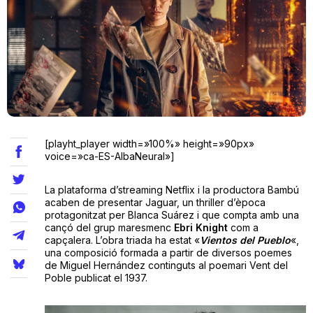
Teatre
Internet
Opinió
[playht_player width=»100%» height=»90px»
voice=»ca-ES-AlbaNeural»]
Llibres
La plataforma d’streaming Netflix i la productora Bambú
acaben de presentar Jaguar, un thriller d’època
La Llista
protagonitzat per Blanca Suárez i que compta amb una
cançó del grup maresmenc
Ebri Knight
com a
Llocs
capçalera. L’obra triada ha estat «
Vientos del Pueblo
«,
una composició formada a partir de diversos poemes
de Miguel Hernández continguts al poemari Vent del
Poble publicat el 1937.