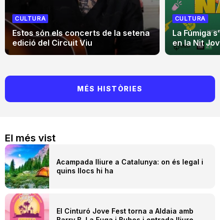
CULTURA
CULTURA
Estos són els concerts de la setena
La Fúmiga s
edició del Circuit Viu
en la Nit Jo
MÉS HISTÒRIES
El més vist
Acampada lliure a Catalunya: on és legal i
quins llocs hi ha
El Cinturó Jove Fest torna a Aldaia amb
Barry B, La Fuga i Buhos i entrada lliure