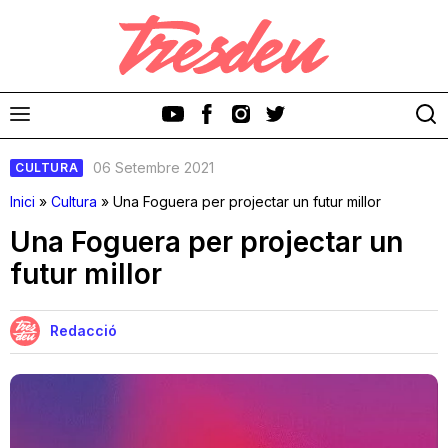
06 Setembre 2021
CULTURA
Inici
»
Cultura
»
Una Foguera per projectar un futur millor
Una Foguera per projectar un
futur millor
Discos
Videoclips
Redacció
Cinema i Televisió
Festivals