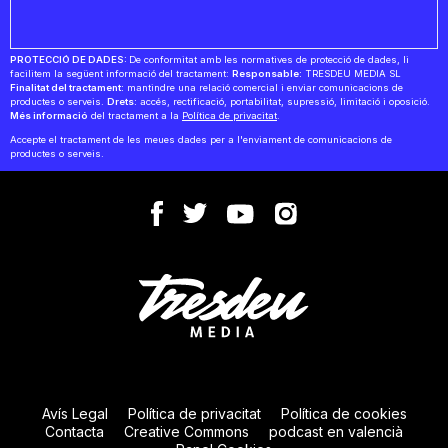
PROTECCIÓ DE DADES:
De conformitat amb les normatives de protecció de dades, li
facilitem la següent informació del tractament:
Responsable:
TRESDEU MEDIA SL
Finalitat del tractament:
mantindre una relació comercial i enviar comunicacions de
productes o serveis.
Drets:
accés, rectificació, portabilitat, supressió, limitació i oposició.
Més informació
del tractament a la
Política de privacitat
.
Accepte el tractament de les meues dades per a l'enviament de comunicacions de
productes o serveis.
Avís Legal
Política de privacitat
Política de cookies
Contacta
Creative Commons
podcast en valencià