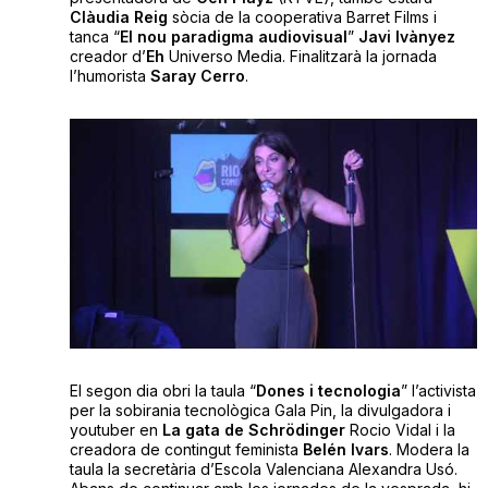
Clàudia Reig
sòcia de la cooperativa Barret Films i
tanca “
El nou paradigma audiovisual
”
Javi Ivànyez
creador d’
Eh
Universo Media. Finalitzarà la jornada
l’humorista
Saray Cerro
.
El segon dia obri la taula “
Dones i tecnologia
” l’activista
per la sobirania tecnològica Gala Pin, la divulgadora i
youtuber en
La gata de Schrödinger
Rocio Vidal i la
creadora de contingut feminista
Belén Ivars
. Modera la
taula la secretària d’Escola Valenciana Alexandra Usó.