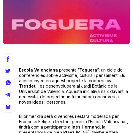
Teatre
Internet
Opinió
Escola Valenciana
presenta “
Foguera
”, un cicle de
Llibres
conferències sobre activisme, cultura i pensament. Els
acompanyen en aquest projecte la cooperativa
Tresdeu
i es desenvoluparà al Jardí Botànic de la
La Llista
Universitat de València. Aquesta iniciativa naix davant la
necessitat de projectar un futur millor i donar veu a
Llocs
noves idees i persones.
El primer dia serà divendres i estarà moderada per
Francesc Felipe -director i gerent d’Escola Valenciana-,
tindrà com a participants a
Inés Hernand
, la
presentadora de
Gen Playz
(RTVE), també estarà