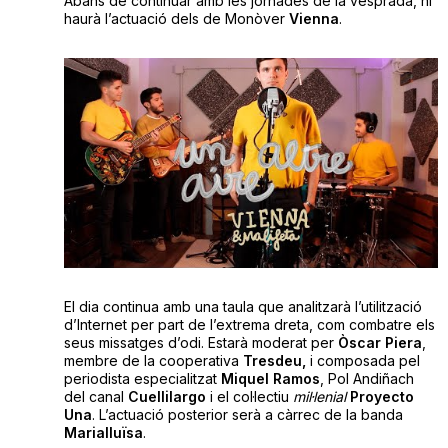
Abans de continuar amb les jornades de la vesprada, hi
haurà l’actuació dels de Monòver
Vienna
.
El dia continua amb una taula que analitzarà l’utilització
d’Internet per part de l’extrema dreta, com combatre els
seus missatges d’odi. Estarà moderat per
Òscar Piera
,
membre de la cooperativa
Tresdeu,
i composada pel
periodista especialitzat
Miquel Ramos
, Pol Andiñach
del canal
Cuellilargo
i el col·lectiu
mil·lenial
Proyecto
Una
. L’actuació posterior serà a càrrec de la banda
Marialluïsa
.