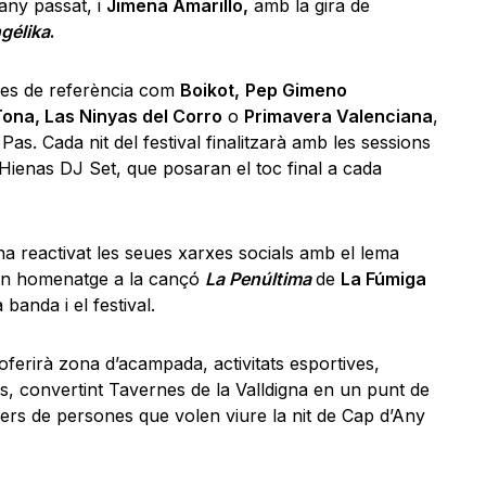
’any passat, i
Jimena Amarillo,
amb la gira de
gélika
.
stes de referència com
Boikot,
Pep Gimeno
 Tona, Las Ninyas del Corro
o
Primavera Valenciana
,
Pas. Cada nit del festival finalitzarà amb les sessions
Hienas DJ Set, que posaran el toc final a cada
a reactivat les seues xarxes socials amb el lema
un homenatge a la cançó
La Penúltima
de
La Fúmiga
banda i el festival.
 oferirà zona d’acampada, activitats esportives,
s, convertint Tavernes de la Valldigna en un punt de
lers de persones que volen viure la nit de Cap d’Any