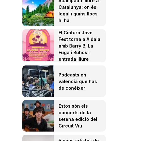
Acampada lliure a
Catalunya: on és
legal i quins llocs
hi ha
El Cinturó Jove
Fest torna a Aldaia
amb Barry B, La
Fuga i Buhos i
entrada lliure
Podcasts en
valencià que has
de conéixer
Estos són els
concerts de la
setena edició del
Circuit Viu
5 nous artistes de