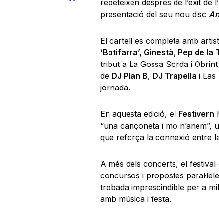
repeteixen després de l’èxit de l
presentació del seu nou disc
An
El cartell es completa amb arti
‘Botifarra’, Ginestà, Pep de la
tribut a La Gossa Sorda i Obrint 
de
DJ Plan B
,
DJ Trapella
i Las 
jornada.
En aquesta edició, el
Festivern
h
“una cançoneta i mo n’anem”, 
que reforça la connexió entre la 
A més dels concerts, el festival
concursos i propostes paral·lele
trobada imprescindible per a mi
amb música i festa.