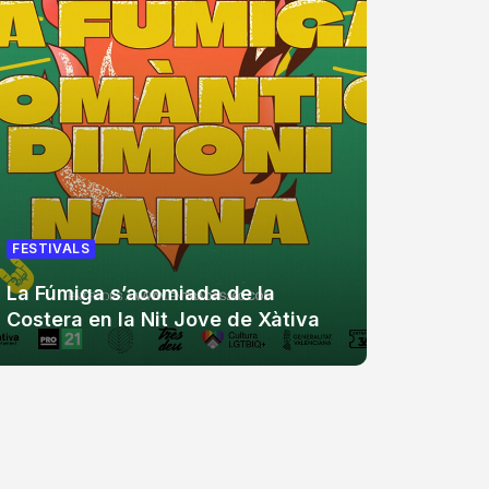
FESTIVA
FESTIVALS
Zevra 
La Fúmiga s’acomiada de la
aniver
Costera en la Nit Jove de Xàtiva
assist