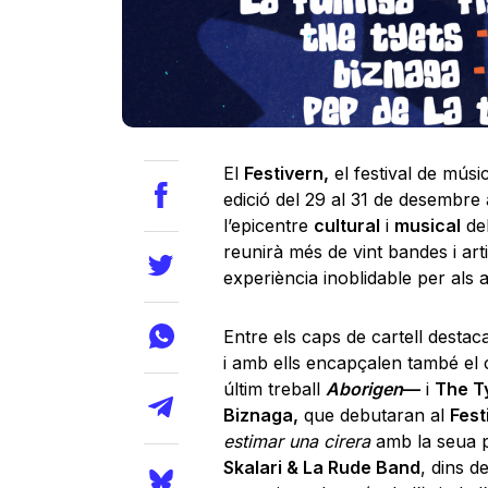
El
Festivern,
el festival de músi
edició del 29 al 31 de desembre
l’epicentre
cultural
i
musical
de
reunirà més de vint bandes i art
experiència inoblidable per als a
Entre els caps de cartell destac
i amb ells encapçalen també el 
últim treball
Aborigen
—
i
The T
Biznaga,
que debutaran al
Fest
estimar una cirera
amb la seua p
Skalari & La Rude Band
, dins d