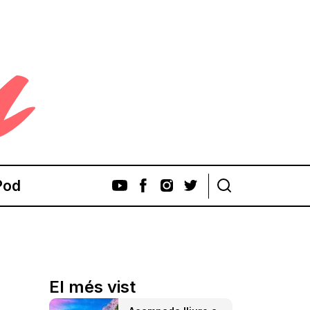
Pod
El més vist