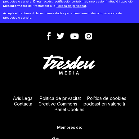
productes o serveis.
Drets:
accés, rectificació, portabilitat, supressió, limitació i oposició.
Més informació
del tractament a la
Política de privacitat
.
Accepte el tractament de les meues dades per a l'enviament de comunicacions de
productes o serveis.
Avís Legal
Política de privacitat
Política de cookies
Contacta
Creative Commons
podcast en valencià
Panel Cookies
Membres de: