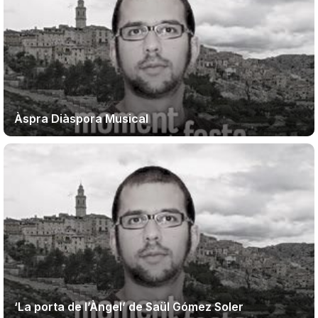
Àspra Diàspora Musical
‘La porta de l’Àngel’ de Saül Gómez Soler