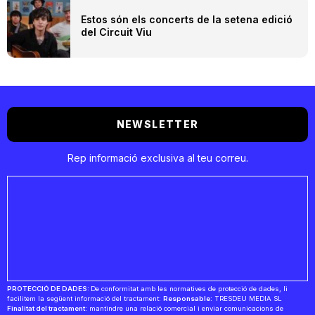
Estos són els concerts de la setena edició
del Circuit Viu
NEWSLETTER
Rep informació exclusiva al teu correu.
PROTECCIÓ DE DADES:
De conformitat amb les normatives de protecció de dades, li
facilitem la següent informació del tractament:
Responsable:
TRESDEU MEDIA SL
Finalitat del tractament:
mantindre una relació comercial i enviar comunicacions de