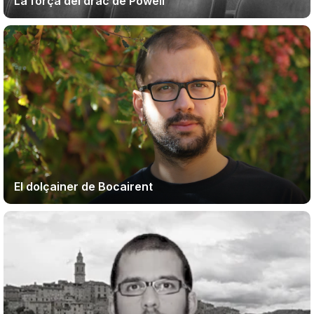
La força del drac de Powell
Teatre
Internet
Opinió
Llibres
El dolçainer de Bocairent
La Llista
Llocs