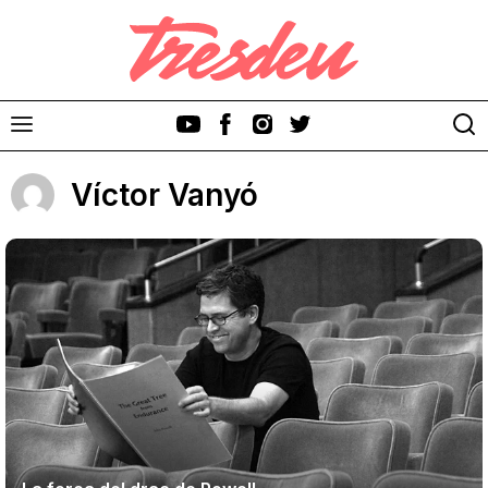
Víctor Vanyó
Discos
Videoclips
Cinema i Televisió
Festivals