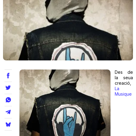
Teatre
Internet
Opinió
Des de
Llibres
la seua
creació,
La
La Llista
Musique
Llocs