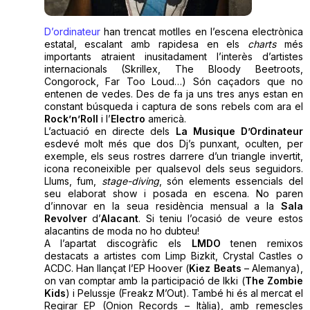
D’ordinateur
han trencat motlles en l’escena electrònica
estatal, escalant amb rapidesa en els
charts
més
importants atraient inusitadament l’interès d’artistes
internacionals (Skrillex, The Bloody Beetroots,
Congorock, Far Too Loud…) Són caçadors que no
entenen de vedes. Des de fa ja uns tres anys estan en
constant búsqueda i captura de sons rebels com ara el
Rock’n’Roll
i l’
Electro
americà.
L’actuació en directe dels
La Musique D’Ordinateur
esdevé molt més que dos Dj’s punxant, oculten, per
exemple, els seus rostres darrere d’un triangle invertit,
icona reconeixible per qualsevol dels seus seguidors.
Llums, fum,
stage-diving
, són elements essencials del
seu elaborat show i posada en escena. No paren
d’innovar en la seua residència mensual a la
Sala
Revolver
d’
Alacant
. Si teniu l’ocasió de veure estos
alacantins de moda no ho dubteu!
A l’apartat discogràfic els
LMDO
tenen remixos
destacats a artistes com Limp Bizkit, Crystal Castles o
ACDC. Han llançat l’EP Hoover (
Kiez Beats
– Alemanya),
on van comptar amb la participació de Ikki (
The Zombie
Kids
) i Pelussje (Freakz M’Out). També hi és al mercat el
Regirar EP (Onion Records – Itàlia), amb remescles