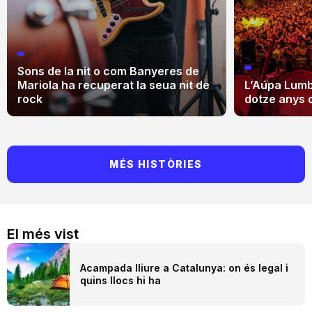
Sons de la nit o com Banyeres de
Mariola ha recuperat la seua nit de
L’Aúpa Lumbr
rock
dotze anys 
MÉS HISTÒRIES
El més vist
Acampada lliure a Catalunya: on és legal i
quins llocs hi ha