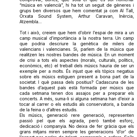
“música en valencià”, hi ha tot un seguit de gèneres i
grups ben diversos que hem comentat ja com Al Tall,
Orxata Sound System, Arthur Caravan, Inèrcia,
Atzembla…
Tot i això, creiem que hem d’obrir l’espai de mira a un
camp musical d’importància a la nostra terra. Un camp
que podria descriure la genètica de milers de
valencians i valencianes. Si, parlem de la música que
realitzen les nostres bandes de música. En un moment
de crisi a tots els aspectes (morals, culturals, polítics,
econòmics, etc) el treball dels músics hauria de ser un
exemple per a molts. És injust que els tòpics negatius
sobre els músics estiguen present a bona part de la
societat. I què passa dels positius? Cadascuna de les
bandes d’aquest país està formada per músics que
cada setmana tenen dos assajos per a preparar els
concerts. A més, suma-li si alguna setmana han d’eixir a
tocar al carrer o els estudis als conservatoris, a banda
de la feina o d’altres estudis.
Els músics, generació rere generació, representen
passió pel que els agrada, però també esforç,
dedicació i companyia. No deixa de fer gràcia que els
grans mitjans miren sempre les generacions ‘d’or’ de