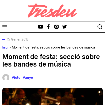
15 Gener 2013
Inici
»
Moment de festa: secció sobre les bandes de música
Moment de festa: secció sobre
les bandes de música
Discos
Videoclips
Víctor Vanyó
Cinema i Televisió
Festivals