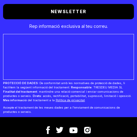
NEWSLETTER
Rep informació exclusiva al teu correu.
PROTECCIÓ DE DADES:
De conformitat amb les normatives de protecció de dades, li
facilitem la següent informació del tractament:
Responsable:
TRESDEU MEDIA SL
Finalitat del tractament:
mantindre una relació comercial i enviar comunicacions de
productes o serveis.
Drets:
accés, rectificació, portabilitat, supressió, limitació i oposició.
Més informació
del tractament a la
Política de privacitat
.
Accepte el tractament de les meues dades per a l'enviament de comunicacions de
productes o serveis.