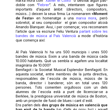
marxa mora com “
Xavier el Coixo
” o desfilat algun pas-
doble com “
Febrer
”. A més, intentarem que figures
importants d’aquest àmbit (directors, compositors,
músics…) deixen la seua firma. La nomenarem «
Moment
de Festa
» en homenatge a una
marxa mora
, però
sobretot, al seu compositor el gran compositor alcoià
Amando Blanquer. Avui, i per començar, vos recomanem
l’article que va escriure Feliu Ventura
parlant sobre les
bandes de música al País Valencià
a mode d’història
que comença així:
Al País Valencià hi ha uns 500 municipis i unes 500
bandes de música. Eixim a una banda de música cada
10.000 habitants. Què us sembla si agafem una localitat
imaginària de 10.000?
Benifagot i la Societat Musical Esplendor Benifagotí. En
aquesta societat, entre membres de la junta directiva,
responsables de l´escola de música, músics de la
banda, director i banderer, són en total unes 120
persones. Tots comenten orgullosos com un dels
alumnes de l´escola està a punt de llicenciar-se a
Berklee, la prestigiosa universitat de música de Boston,
amb un projecte de fusió de blues i cant d´estil.
Ens parlen dels
dos grups de música en valencià que
han eixit de la banda
(un d’ells és prou bo) i aquell