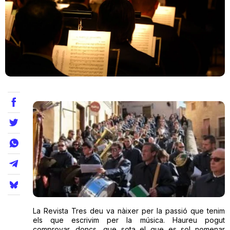
Teatre
Internet
Opinió
Llibres
La Llista
Llocs
La Revista Tres deu va nàixer per la passió que tenim
els que escrivim per la música. Haureu pogut
comprovar, doncs, que sota el que es sol nomenar