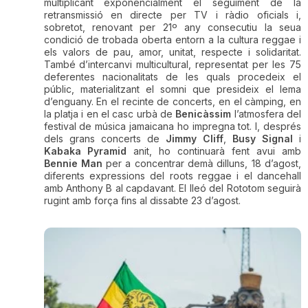
multiplicant exponencialment el seguiment de la
retransmissió en directe per TV i ràdio oficials i,
sobretot, renovant per 21º any consecutiu la seua
condició de trobada oberta entorn a la cultura reggae i
els valors de pau, amor, unitat, respecte i solidaritat.
També d’intercanvi multicultural, representat per les 75
deferentes nacionalitats de les quals procedeix el
públic, materialitzant el somni que presideix el lema
d’enguany. En el recinte de concerts, en el càmping, en
la platja i en el casc urbà de
Benicàssim
l’atmosfera del
festival de música jamaicana ho impregna tot. I, després
dels grans concerts de
Jimmy Cliff
,
Busy Signal
i
Kabaka Pyramid
anit, ho continuarà fent avui amb
Bennie Man
per a concentrar demà dilluns, 18 d’agost,
diferents expressions del roots reggae i el dancehall
amb Anthony B al capdavant. El lleó del Rototom seguirà
rugint amb força fins al dissabte 23 d’agost.