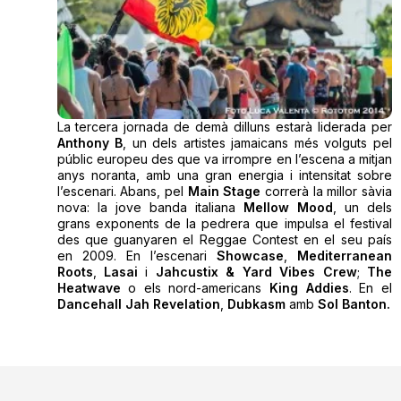
La tercera jornada de demà dilluns estarà liderada per
Anthony B
, un dels artistes jamaicans més volguts pel
públic europeu des que va irrompre en l’escena a mitjan
anys noranta, amb una gran energia i intensitat sobre
l’escenari. Abans, pel
Main Stage
correrà la millor sàvia
nova: la jove banda italiana
Mellow Mood
, un dels
grans exponents de la pedrera que impulsa el festival
des que guanyaren el Reggae Contest en el seu país
en 2009. En l’escenari
Showcase
,
Mediterranean
Roots
,
Lasai
i
Jahcustix & Yard Vibes Crew
;
The
Heatwave
o els nord-americans
King Addies
. En el
Dancehall
Jah Revelation
,
Dubkasm
amb
Sol Banton.