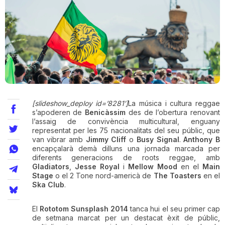
Teatre
Internet
Opinió
[slideshow_deploy id=’8281′]
La música i cultura reggae
s’apoderen de
Benicàssim
des de l’obertura renovant
l’assaig de convivència multicultural, enguany
Llibres
representat per les 75 nacionalitats del seu públic, que
van vibrar amb
Jimmy Cliff
o
Busy Signal
.
Anthony B
La Llista
encapçalarà demà dilluns una jornada marcada per
diferents generacions de roots reggae, amb
Gladiators
,
Jesse Royal
i
Mellow Mood
en el
Main
Llocs
Stage
o el 2 Tone nord-americà de
The Toasters
en el
Ska Club
.
El
Rototom Sunsplash 2014
tanca hui el seu primer cap
de setmana marcat per un destacat èxit de públic,