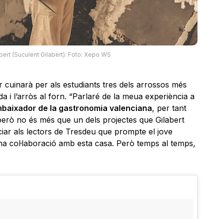
bert (Suculent Gilabert). Foto: Xepo WS
r cuinarà per als estudiants tres dels arrossos més
nda i l’arròs al forn. “Parlaré de la meua experiència a
baixador de la gastronomia valenciana
, per tant
 però no és més que un dels projectes que Gilabert
ar als lectors de Tresdeu que prompte el jove
na col·laboració amb esta casa. Però temps al temps,