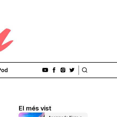
Pod
El més vist