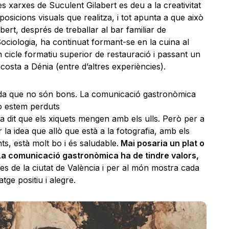
es xarxes de Suculent Gilabert es deu a la creativitat
osicions visuals que realitza, i tot apunta a que això
rt, després de treballar al bar familiar de
 Sociologia, ha continuat formant-se en la cuina al
cicle formatiu superior de restauració i passant un
costa a Dénia (entre d’altres experiències).
uda que no són bons. La comunicació gastronòmica
no estem perduts
a dit que els xiquets mengen amb els ulls. Però per a
 la idea que allò que està a la fotografia, amb els
ts, està molt bo i és saludable.
Mai posaria un plat o
a comunicació gastronòmica ha de tindre valors,
Des de la ciutat de València i per al món mostra cada
ge positiu i alegre.