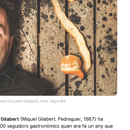
bert (Suculent Gilabert). Foto: Xepo WS
 Gilabert
(Miquel Gilabert. Pedreguer, 1987) ha
.000 seguidors gastronòmics quan ara fa un any que