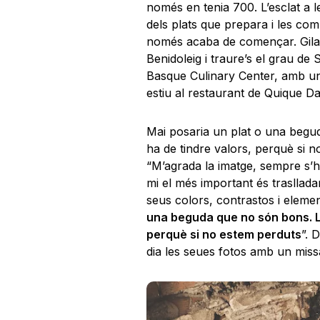
només en tenia 700. L’esclat a l
dels plats que prepara i les comp
només acaba de començar. Gilabe
Benidoleig i traure’s el grau de
Basque Culinary Center, amb un 
estiu al restaurant de Quique Da
Mai posaria un plat o una beg
ha de tindre valors, perquè si 
“M’agrada la imatge, sempre s’h
mi el més important és traslladar
seus colors, contrastos i elemen
una beguda que no són bons. L
perquè si no estem perduts
”. 
dia les seues fotos amb un missat