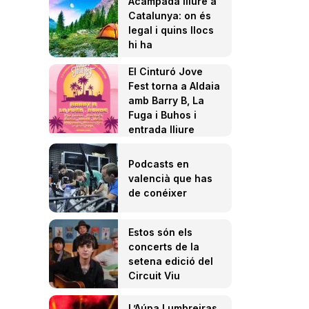
Acampada lliure a
Catalunya: on és
legal i quins llocs
hi ha
El Cinturó Jove
Fest torna a Aldaia
amb Barry B, La
Fuga i Buhos i
entrada lliure
Podcasts en
valencià que has
de conéixer
Estos són els
concerts de la
setena edició del
Circuit Viu
L’Aúpa Lumbreiras