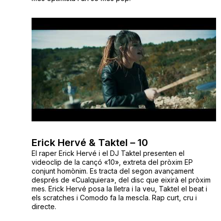
Erick Hervé & Taktel – 10
El raper Erick Hervé i el DJ Taktel presenten el
videoclip de la cançó «10», extreta del pròxim EP
conjunt homònim. Es tracta del segon avançament
després de «Cualquiera», del disc que eixirà el pròxim
mes. Erick Hervé posa la lletra i la veu, Taktel el beat i
els scratches i Comodo fa la mescla. Rap curt, cru i
directe.