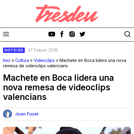
27 Febrer 2018
NOTÍCIES
Inici
»
Cultura
»
Videoclips
»
Machete en Boca lidera una nova
remesa de videoclips valencians
Machete en Boca lidera una
Discos
nova remesa de videoclips
valencians
Videoclips
Cinema i Televisió
Joan Fuset
Festivals