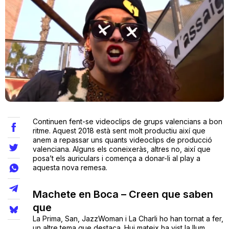
Teatre
Internet
Opinió
Continuen fent-se videoclips de grups valencians a bon
Llibres
ritme. Aquest 2018 està sent molt productiu així que
anem a repassar uns quants videoclips de producció
valenciana. Alguns els coneixeràs, altres no, així que
La Llista
posa’t els auriculars i comença a donar-li al play a
aquesta nova remesa.
Llocs
Machete en Boca – Creen que saben
que
La Prima, San, JazzWoman i La Charli ho han tornat a fer,
un altre tema que destaca. Hui mateix ha vist la llum