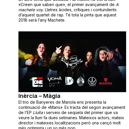
«Creen que saben que», el primer avançament de
A
machete voy.
Lletres àcides, crítiques i contundents
d’aquest quartet de rap. Té tota la pinta que aquest
2018 serà l’any Machete.
Inèrcia – Màgia
El trio de Banyeres de Mariola ens presenta la
continuació de «Mans». Es tracta del segon avançament
de l’EP
Lluita
i serveix de seqüela del primer que va
veure la llum fa dues setmanes. Mateixos actors, mateix
director i mateixes localitzacions però una cançó molt
més optimista i un so més pop.