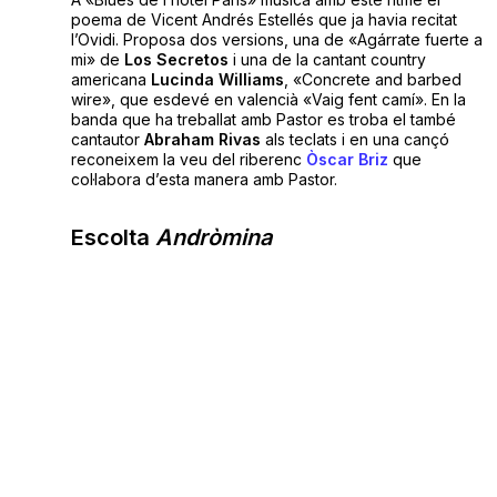
poema de Vicent Andrés Estellés que ja havia recitat
l’Ovidi. Proposa dos versions, una de «Agárrate fuerte a
mi» de
Los Secretos
i una de la cantant country
americana
Lucinda Williams
, «Concrete and barbed
wire», que esdevé en valencià «Vaig fent camí». En la
banda que ha treballat amb Pastor es troba el també
cantautor
Abraham Rivas
als teclats i en una cançó
reconeixem la veu del riberenc
Òscar Briz
que
col·labora d’esta manera amb Pastor.
Escolta
Andròmina