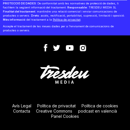
PROTECCIÓ DE DADES:
De conformitat amb les normatives de protecció de dades, li
facilitem la següent informació del tractament:
Responsable:
TRESDEU MEDIA SL
Finalitat del tractament:
mantindre una relació comercial i enviar comunicacions de
productes o serveis.
Drets:
accés, rectificació, portabilitat, supressió, limitació i oposició.
Més informació
del tractament a la
Política de privacitat
.
Accepte el tractament de les meues dades per a l'enviament de comunicacions de
productes o serveis.
Avís Legal
Política de privacitat
Política de cookies
Contacta
Creative Commons
podcast en valencià
Panel Cookies