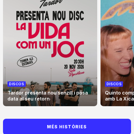
DISCOS
DISCOS
Tardor presenta nou senzill i posa
Quinto comp
data al seu retorn
amb La Xica,
MÉS HISTÒRIES