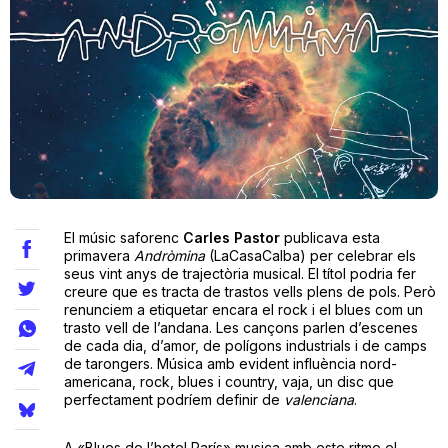
Teatre
Internet
Opinió
El músic saforenc
Carles
Pastor
publicava esta
Llibres
primavera
Andròmina
(LaCasaCalba) per celebrar els
seus vint anys de trajectòria musical. El títol podria fer
creure que es tracta de trastos vells plens de pols. Però
La Llista
renunciem a etiquetar encara el rock i el blues com un
trasto vell de l’andana. Les cançons parlen d’escenes
Llocs
de cada dia, d’amor, de polígons industrials i de camps
de tarongers. Música amb evident influència nord-
americana, rock, blues i country, vaja, un disc que
perfectament podríem definir de
valenciana
.
A «Blues de l’hotel París» musica amb este ritme el