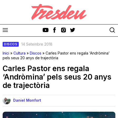
14 Setembre 2018
DISCOS
Inici
»
Cultura
»
Discos
»
Carles Pastor ens regala ‘Andròmina’
pels seus 20 anys de trajectòria
Carles Pastor ens regala
Discos
‘Andròmina’ pels seus 20 anys
de trajectòria
Videoclips
Cinema i Televisió
Daniel Monfort
Festivals