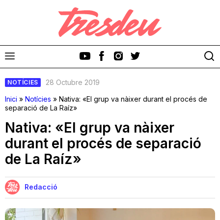
28 Octubre 2019
NOTÍCIES
Inici
»
Notícies
»
Nativa: «El grup va nàixer durant el procés de
separació de La Raíz»
Nativa: «El grup va nàixer
Discos
durant el procés de separació
de La Raíz»
Videoclips
Cinema i Televisió
Redacció
Festivals