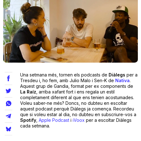
Teatre
Internet
Opinió
Una setmana més, tornen els podcasts de
Diàlegs
per a
Llibres
Tresdeu i, ho fem, amb Julio Malo i Sen-K de
Nativa
.
Aquest grup de Gandia, format per ex components de
La Raíz
, arriba xafant fort i ens regala un estil
La Llista
completament diferent al que ens tenien acostumades.
Voleu saber-ne més? Doncs, no dubteu en escoltar
Llocs
aquest podcast perquè Diàlegs ja comença. Recordeu
que si voleu estar al dia, no dubteu en subscriure-vos a
Spotify
,
Apple Podcast
i
iVoox
per a escoltar Diàlegs
cada setmana.