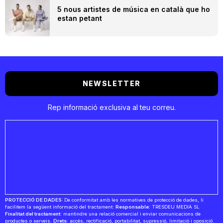
5 nous artistes de música en català que ho
estan petant
NEWSLETTER
Rep informació exclusiva al teu correu.
PROTECCIÓ DE DADES:
De conformitat amb les normatives de protecció de dades, li
facilitem la següent informació del tractament:
Responsable:
TRESDEU MEDIA SL
Finalitat del tractament:
mantindre una relació comercial i enviar comunicacions de
productes o serveis.
Drets:
accés, rectificació, portabilitat, supressió, limitació i oposició.