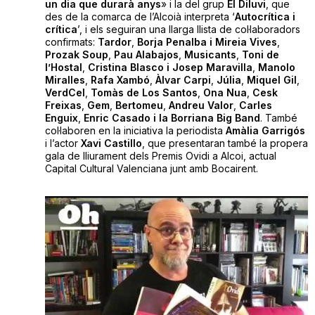
un dia que durarà anys
» i la del grup
El Diluvi
, que
des de la comarca de l’Alcoià interpreta ‘
Autocrítica i
crítica
’, i els seguiran una llarga llista de col·laboradors
confirmats:
Tardor
,
Borja Penalba i Mireia Vives
,
Prozak Soup
,
Pau Alabajos
,
Musicants
,
Toni de
l’Hostal
,
Cristina Blasco i Josep Maravilla
,
Manolo
Miralles
,
Rafa Xambó
,
Àlvar Carpi
,
Júlia
,
Miquel Gil
,
VerdCel
,
Tomàs de Los Santos
,
Ona Nua
,
Cesk
Freixas
,
Gem
,
Bertomeu
,
Andreu Valor
,
Carles
Enguix
,
Enric Casado i la Borriana Big Band
. També
col·laboren en la iniciativa la periodista
Amàlia Garrigós
i l’actor
Xavi Castillo
, que presentaran també la propera
gala de lliurament dels Premis Ovidi a Alcoi, actual
Capital Cultural Valenciana junt amb Bocairent.