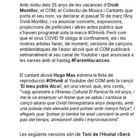
Amb motiu dels 25 anys de les vacances d’
Ovidi
Montllor
, el COM, el Col·lectiu de Músics i Cantants que
porta el seu nom, va declarar el passat 10 de març l’Any
Ovidi Montllor, i va anunciar concerts, exposicions,
projeccions de pel·lícules i altres actes públics que
s’havien programat sota la marca #OHvidi. Però com
que el virus COVID 19 obliga al confinament, els i les
nostres artistes faran, de moment, versions de cançons
emblemàtiques de l’autor alcoià que el COM publicarà
setmanalment al seu canal de Youtube i que anunciarà a
les xarxes amb el hastag
#FaremVacances.
El cantant alcoià
Hugo Mas
estrena la llista de
reproducció
#OHvidi
al Youtube del COM amb la cançó
‘
El meu poble Alcoi
’, en una versió que, ens conta,
“
vaig aprendre a l’Ateneu Cultural El Panical fa mil anys, i
me la va ensenyar un home que se sabia i cantava la
cançó abans que Ovidi l’enregistrara anys després, amb
una poesia més elevada però potser amb menys força”, i
afegeix que “potser jo també he anat canviant-la amb el
pas del temps, atresorant oblits i improvisacions
”.
Les següents versions són de
Toni de l’Hostal
«
Serà