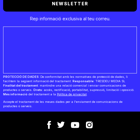
NEWSLETTER
Rep informació exclusiva al teu correu.
PROTECCIÓ DE DADES:
De conformitat amb les normatives de protecció de dades, li
facilitem la següent informació del tractament:
Responsable:
TRESDEU MEDIA SL
Finalitat del tractament:
mantindre una relació comercial i enviar comunicacions de
productes o serveis.
Drets:
accés, rectificació, portabilitat, supressió, limitació i oposició.
Més informació
del tractament a la
Política de privacitat
.
Accepte el tractament de les meues dades per a l'enviament de comunicacions de
productes o serveis.