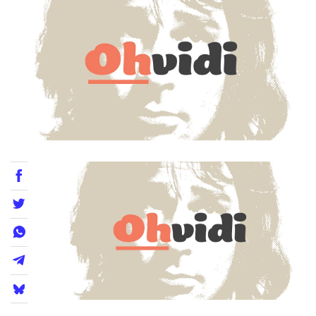
Teatre
Internet
Opinió
Llibres
La Llista
Llocs