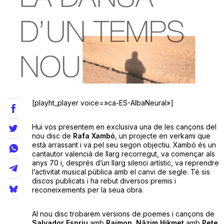
Teatre
Internet
Opinió
[playht_player voice=»ca-ES-AlbaNeural»]
Llibres
Hui vos presentem en exclusiva una de les cançons del
nou disc de
Rafa Xambó
, un projecte en verkami que
està arrassant i va pel seu segon objectiu. Xambó és un
La Llista
cantautor valencià de llarg recorregut, va començar als
anys 70 i, després d’un llarg silenci artístic, va reprendre
Llocs
l’activitat musical pública amb el canvi de segle. Té sis
discos publicats i ha rebut diversos premis i
reconeixements per la seua obra.
Al nou disc trobarem versions de poemes i cançons de
Salvador Espriu
amb
Raimon
,
Nâzim Hikmet
amb
Pete