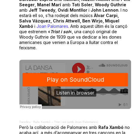
Seeger
,
Manel Marí
amb
Toti Soler
,
Woody Guthrie
amb
Jeff Tweedy
,
Ovidi Montllor
i
John Lennon
. I no
estarà ell so, s’ha rodejat dels músics
Àlvar Carpi,
Salva Vázquez, Chris Attwell, Ben Wirjo, Miquel
Xambó
i
Joan Palomares
. Amb aquest últim és la cançó
que estrenem «
Trist i sol
«, una cançó original de
Woody Guthrie de 1939 que va dedicar a les dones
americanes que venien a Europa a lluitar contra el
feixisme.
Tresdeu
·
Rafa Xambó – Trist i sol (amb Joan Palomares)
Però la col·laboració de Palomares amb
Rafa Xambó
no
acaba ací, a més d’acompanyar en tres cançons en la