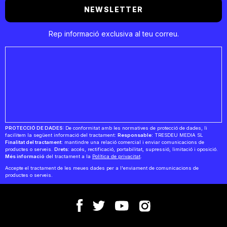
NEWSLETTER
Rep informació exclusiva al teu correu.
PROTECCIÓ DE DADES:
De conformitat amb les normatives de protecció de dades, li
facilitem la següent informació del tractament:
Responsable:
TRESDEU MEDIA SL
Finalitat del tractament:
mantindre una relació comercial i enviar comunicacions de
productes o serveis.
Drets:
accés, rectificació, portabilitat, supressió, limitació i oposició.
Més informació
del tractament a la
Política de privacitat
.
Accepte el tractament de les meues dades per a l'enviament de comunicacions de
productes o serveis.