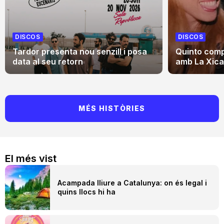
DISCOS
DISCOS
Tardor presenta nou senzill i posa
Quinto comp
data al seu retorn
amb La Xica,
MÉS HISTÒRIES
El més vist
Acampada lliure a Catalunya: on és legal i
quins llocs hi ha