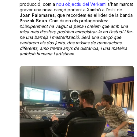
producció, com a
nou objectiu del Verkami
s’han marcat
gravar una nova cançó portant a Xambó a l’estil de
Joan Palomares
, que recordem és el líder de la banda
Prozak Soup
. Com diuen els protagonistes:
«
L’experiment ha valgut la pena i creiem que amb una
mica més d’esforç podríem enregistrar-la en l’estudi i fer-
ne una barreja i masterització. Serà una cançó que
cantarem els dos junts, dos músics de generacions
diferents, amb trenta anys de distància, i una mateixa
ambició humana i artística
«.