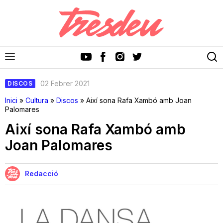
02 Febrer 2021
DISCOS
Inici
»
Cultura
»
Discos
»
Així sona Rafa Xambó amb Joan
Palomares
Així sona Rafa Xambó amb
Discos
Joan Palomares
Videoclips
Redacció
Cinema i Televisió
Festivals