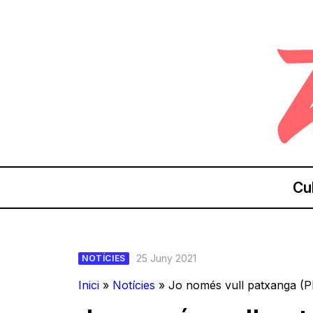
Cu
25 Juny 2021
NOTÍCIES
Inici
»
Notícies
»
Jo només vull patxanga (Pla