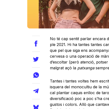
No té cap sentit parlar encara d
ple 2021. Hi ha tantes tantes c
que pel que siga ens acompany
cervesa o una operació de màrq
d’escoltar (però atenció, potser
malgrat açò la
patxanga
sempre 
Tantes i tantes voltes hem escri
isquera del monocultiu de la mús
cal plantar caquis enlloc de ta
diversificació poc a poc s’ha cre
gustos i colors. Allò que cantav