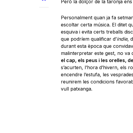
Però la dolçor de la taronja ens
Personalment quan ja fa setma
escoltar certa música. El ditet 
esquiva i evita certs treballs di
que podríem qualificar d’
indie
, 
durant esta època que convidava 
malinterpretar este gest, no va de
el cap, els peus i les orelles,
s’acurten, l’hora d’hivern, els r
encendre l’estufa, les vesprade
reunirem les condicions favorab
vull patxanga.