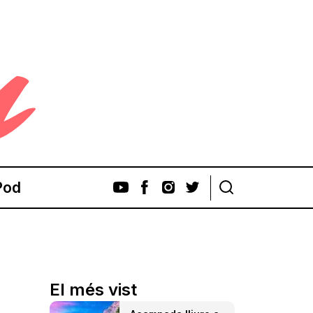
Pod
El més vist