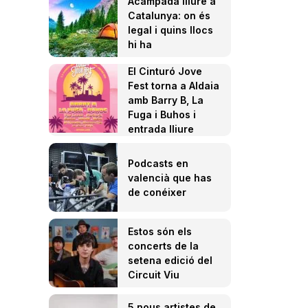
Acampada lliure a
Catalunya: on és
legal i quins llocs
hi ha
El Cinturó Jove
Fest torna a Aldaia
amb Barry B, La
Fuga i Buhos i
entrada lliure
Podcasts en
valencià que has
de conéixer
Estos són els
concerts de la
setena edició del
Circuit Viu
5 nous artistes de