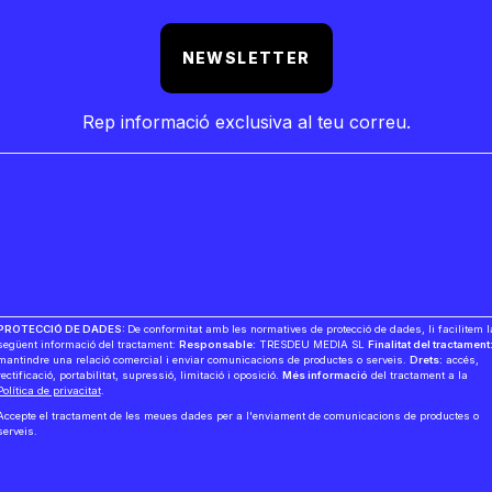
NEWSLETTER
Rep informació exclusiva al teu correu.
PROTECCIÓ DE DADES:
De conformitat amb les normatives de protecció de dades, li facilitem l
següent informació del tractament:
Responsable:
TRESDEU MEDIA SL
Finalitat del tractament
mantindre una relació comercial i enviar comunicacions de productes o serveis.
Drets:
accés,
rectificació, portabilitat, supressió, limitació i oposició.
Més informació
del tractament a la
Política de privacitat
.
Accepte el tractament de les meues dades per a l'enviament de comunicacions de productes o
serveis.