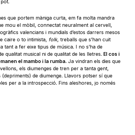
 pot.
nes que portem màniga curta, em fa molta mandra
que mou el mòbil, connectat neuralment al cervell,
scogràfics valencians i mundials d’estos darrers mesos
de caire o to intimista,
folk
, treballs que s’han cuit
tant a fer eixe tipus de música. I no s’ha de
 qualitat musical ni de qualitat de les lletres.
El cos i
 demanen el mambo i la rumba.
Ja vindran els dies que
ovellons, els diumenges de tren per a tanta gent,
s (depriments) de diumenge. Llavors potser sí que
les per a la introspecció. Fins aleshores, jo només