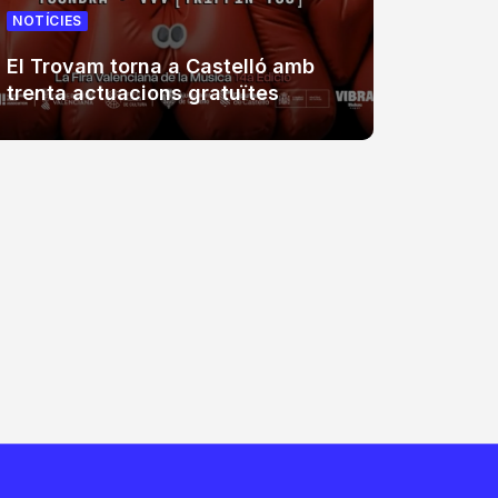
NOTÍCIES
NOTÍCIE
El Trovam torna a Castelló amb
La Fúm
trenta actuacions gratuïtes
Coster