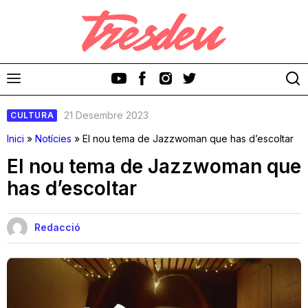
21 Desembre 2023
CULTURA
Inici
»
Notícies
»
El nou tema de Jazzwoman que has d’escoltar
El nou tema de Jazzwoman que
has d’escoltar
Discos
Videoclips
Redacció
Cinema i Televisió
Festivals