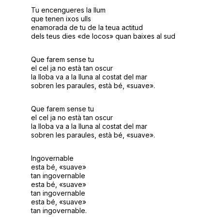
Tu encengueres la llum
que tenen ixos ulls
enamorada de tu de la teua actitud
dels teus dies «de locos» quan baixes al sud
Que farem sense tu
el cel ja no està tan oscur
la lloba va a la lluna al costat del mar
sobren les paraules, està bé, «suave».
Que farem sense tu
el cel ja no està tan oscur
la lloba va a la lluna al costat del mar
sobren les paraules, està bé, «suave».
Ingovernable
esta bé, «suave»
tan ingovernable
esta bé, «suave»
tan ingovernable
esta bé, «suave»
tan ingovernable.