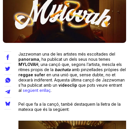
Teatre
Internet
Jazzwoman una de les artistes més escoltades del
Opinió
panorama,
ha publicat un dels seus nous temes
MYLOVAH
, una cançó que, segons l’artista, mescla els
ritmes propis de la
bachata
amb pinzellades pròpies del
Llibres
reggae
sufer
en una unió que, sense dubte, no et
deixarà indiferent. Aquesta última cançó de Jazzwoman
La Llista
s’ha publicat amb un
videoclip
que pots veure entrant
al
següent
enllaç
.
Llocs
Pel que fa a la cançó, també destaquem la lletra de la
mateixa que és la següent: