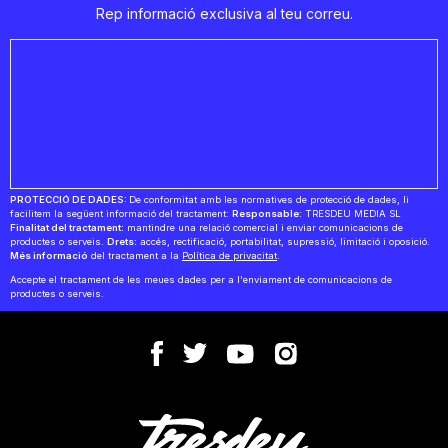
Rep informació exclusiva al teu correu.
PROTECCIÓ DE DADES:
De conformitat amb les normatives de protecció de dades, li
facilitem la següent informació del tractament:
Responsable:
TRESDEU MEDIA SL
Finalitat del tractament:
mantindre una relació comercial i enviar comunicacions de
productes o serveis.
Drets:
accés, rectificació, portabilitat, supressió, limitació i oposició.
Més informació
del tractament a la
Política de privacitat
.
Accepte el tractament de les meues dades per a l'enviament de comunicacions de
productes o serveis.