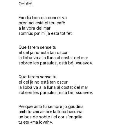
OH AH!.
Em diu bon dia com et va
pren ací està el teu cafè
a la vora del mar
somrius pa’ mi ja està tot fet.
Que farem sense tu
el cel ja no està tan oscur
la lloba va a la lluna al costat del mar
sobren les paraules, està bé, «suave».
Que farem sense tu
el cel ja no està tan oscur
la lloba va a la lluna al costat del mar
sobren les paraules, està bé, «suave».
Perqué amb tu sempre jo gaudiria
amb tu «mi amor» la lluna baixaria
un bes de sobte i el cor s’engalia
tu ets «ma lovah».