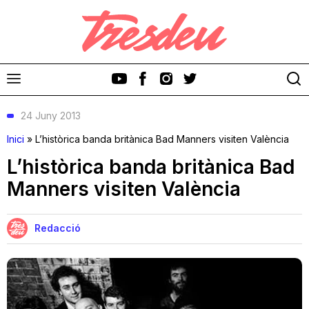
24 Juny 2013
Inici
»
L’històrica banda britànica Bad Manners visiten València
L’històrica banda britànica Bad
Manners visiten València
Discos
Videoclips
Redacció
Cinema i Televisió
Festivals