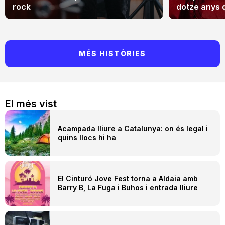
rock
dotze anys 
MÉS HISTÒRIES
El més vist
Acampada lliure a Catalunya: on és legal i
quins llocs hi ha
El Cinturó Jove Fest torna a Aldaia amb
Barry B, La Fuga i Buhos i entrada lliure