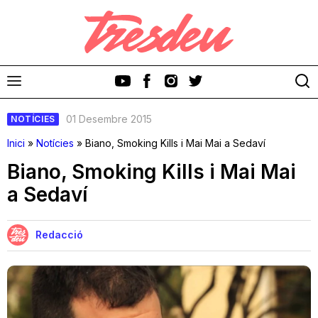
01 Desembre 2015
NOTÍCIES
Inici
»
Notícies
»
Biano, Smoking Kills i Mai Mai a Sedaví
Biano, Smoking Kills i Mai Mai
a Sedaví
Discos
Videoclips
Redacció
Cinema i Televisió
Festivals