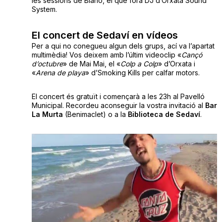
les sessions de Biano, el que fora DJ d’Orxata Sound
System.
El concert de Sedaví en vídeos
Per a qui no conegueu algun dels grups, ací va l’apartat
multimèdia! Vos deixem amb l’últim videoclip «
Cançó
d’octubre
» de Mai Mai, el «
Colp a Colp
» d’Orxata i
«
Arena de playa
» d’Smoking Kills per calfar motors.
El concert és gratuït i començarà a les 23h al Pavelló
Municipal. Recordeu aconseguir la vostra invitació al
Bar
La Murta
(Benimaclet) o a la
Biblioteca de Sedaví
.