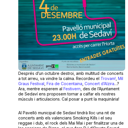
Després d’un octubre destroi, amb multitud de concerts
a tot arreu, va vindre la calma. Recordeu el
Trovam!
,
Mil
Graus Festival
,
Fira de Cocentaina
,
Concert d’Alzira
…?
Ara, mentre esperem al
Festivern
, des de l’Ajuntament
de Sedaví ens proposem tornar a calfar els nostres
músculs i articulacions. Cal posar a punt la maquinària!
Al Pavelló municipal de Sedaví tindrà lloc una nit de
concerts amb els valencians Smoking Kills i el seu
reggae i dub, el rock dels Mai Mai i per finalitzar una de