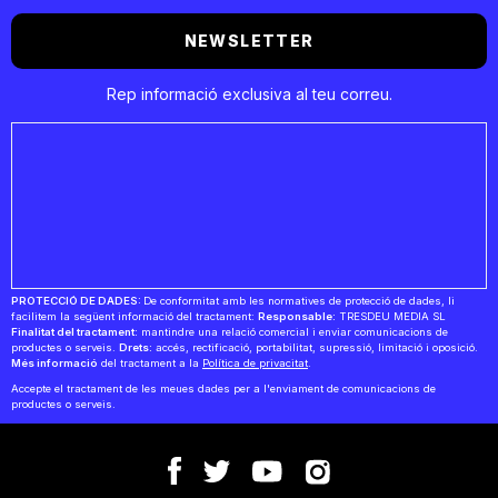
NEWSLETTER
Rep informació exclusiva al teu correu.
PROTECCIÓ DE DADES:
De conformitat amb les normatives de protecció de dades, li
facilitem la següent informació del tractament:
Responsable:
TRESDEU MEDIA SL
Finalitat del tractament:
mantindre una relació comercial i enviar comunicacions de
productes o serveis.
Drets:
accés, rectificació, portabilitat, supressió, limitació i oposició.
Més informació
del tractament a la
Política de privacitat
.
Accepte el tractament de les meues dades per a l'enviament de comunicacions de
productes o serveis.