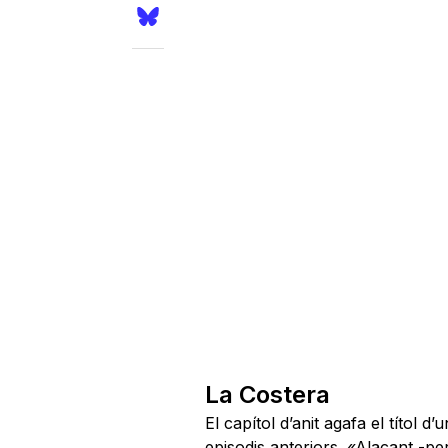
La Costera
El capítol d’anit agafa el títol
episodis anteriors. «Alacant -pe