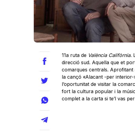
11a ruta de
València Califòrnia
. 
direcció sud. Aquella que et port
comarques centrals. Aprofitant 
la cançó «Alacant -per interior
l’oportunitat de visitar la comar
fort la cultura popular i la músi
complet a la carta si te’l vas p