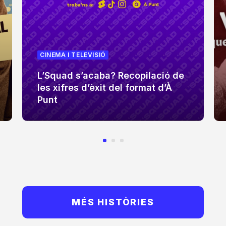
CINEMA I TELEVISIÓ
L’Squad s’acaba? Recopilació de
les xifres d’èxit del format d’À
Punt
MÉS HISTÒRIES