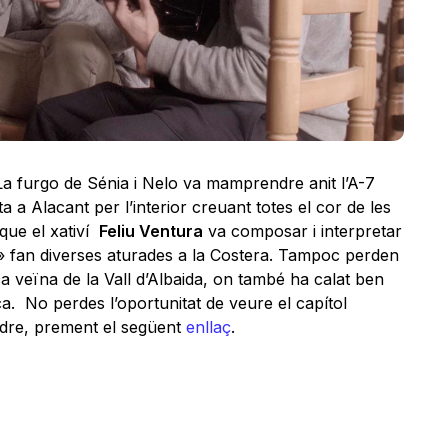
La furgo de Sénia i Nelo va mamprendre anit l’A-7
a a Alacant per l’interior creuant totes el cor de les
que el xativí
Feliu Ventura
va composar i interpretar
-» fan diverses aturades a la Costera. Tampoc perden
ca veïna de la Vall d’Albaida, on també ha calat ben
ca. No perdes l’oportunitat de veure el capítol
erdre, prement el següent
enllaç
.