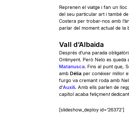
Reprenen el viatge i fan un lloc 
del seu particular art i també d
Costera per trobar-nos amb l’à
parlar del moment actual de la 
Vall d’Albaida
Després d’una parada obligatòr
Ontinyent. Però Nelo es queda 
Matanusca
. Fins al punt que, 
amb
Délia
per conèixer millor el
furgo va cremant roda amb Nelo 
d’
Auxili
.
Amb ells parlen de regga
capítol acaba feliçmen
t
dedicant
[slideshow_deploy id=’26372′]