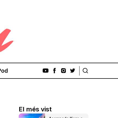
Pod
El més vist