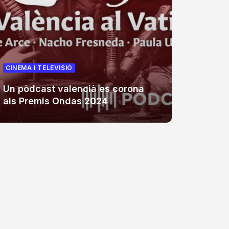
CINEMA I TELEVISIÓ
CINEMA 
Un pòdcast valencià es corona
La Trop
als Premis Ondas 2024
televis