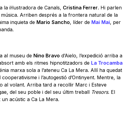
a la il·lustradora de Canals,
Cristina Ferrer
. Hi parlen
e música. Arriben després a la frontera natural de la
nima inquieta de
Mario
Sancho
, líder de
Mai
Mai
, per
banda.
ia al museu de
Nino Bravo
d’Aielo, l’expedició arriba a
absort amb els ritmes hipnotitzadors de
La Trocamba
Sénia marxa sola a l’ateneu Ca La Mera. Allí ha quedat
 cooperativisme i l’autogestió d’Ontinyent. Mentre, la
al volant. Arriba tard a recollir Marc i Esteve
e, del seu poble i del seu últim treball
Tresors
. El
 un acústic a Ca La Mera.