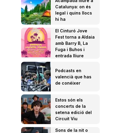
Acampada lliure a
Catalunya: on és
legal i quins llocs
hi ha
El Cinturó Jove
Fest torna a Aldaia
amb Barry B, La
Fuga i Buhos i
entrada lliure
Podcasts en
valencià que has
de conéixer
Estos són els
concerts de la
setena edició del
Circuit Viu
Sons de la nit o