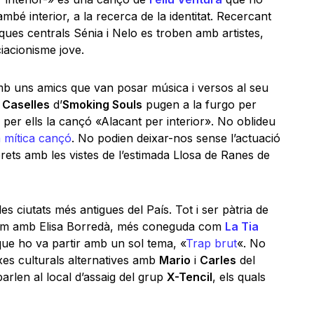
ambé interior, a la recerca de la identitat. Recercant
rques centrals Sénia i Nelo es troben amb artistes,
iacionisme jove.
b uns amics que van posar música i versos al seu
Caselles
d’
Smoking Souls
pugen a la furgo per
 per ells la cançó «Alacant per interior». No oblideu
a mítica cançó
. No podien deixar-nos sense l’actuació
prets amb les vistes de l’estimada Llosa de Ranes de
les ciutats més antigues del País. Tot i ser pàtria de
rlem amb Elisa Borredà, més coneguda com
La Tia
 que ho va partir amb un sol tema, «
Trap brut
«. No
xes culturals alternatives amb
Mario
i
Carles
del
arlen al local d’assaig del grup
X-Tencil
, els quals