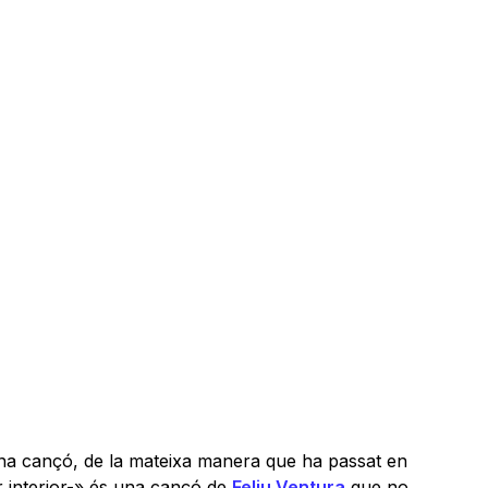
 d’una cançó, de la mateixa manera que ha passat en
r interior-» és una cançó de
Feliu Ventura
que no