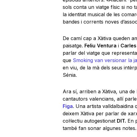
sols conta un viatge físic si no t
la identitat musical de les coma
bandes i corrents noves d’assoc
De camí cap a Xàtiva queden am
paisatge.
Feliu
Ventura
i
Carles
parlar del viatge que representa
que
Smoking van versionar la j
en viu, de la mà dels seus intèr
Sénia.
Ara sí, arriben a Xàtiva, una de 
cantautors valencians, allí pa
Figa
. Una artista valldalbaidina
deixem Xàtiva per parlar de xar
col·lectiu autogestionat
DIT.
En p
també fan sonar algunes notes.