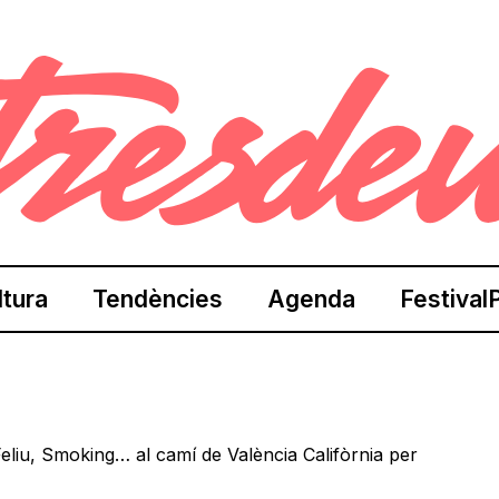
ltura
Tendències
Agenda
Festival
 Feliu, Smoking… al camí de València Califòrnia per