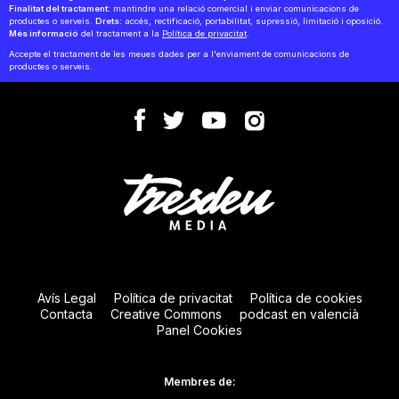
Finalitat del tractament:
mantindre una relació comercial i enviar comunicacions de
productes o serveis.
Drets:
accés, rectificació, portabilitat, supressió, limitació i oposició.
Més informació
del tractament a la
Política de privacitat
.
Accepte el tractament de les meues dades per a l'enviament de comunicacions de
productes o serveis.
Avís Legal
Política de privacitat
Política de cookies
Contacta
Creative Commons
podcast en valencià
Panel Cookies
Membres de: