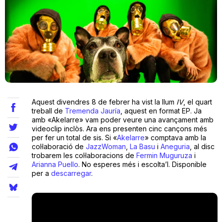
Teatre
Internet
Opinió
Aquest divendres 8 de febrer ha vist la llum
IV
, el quart
treball de
Tremenda Jauría
, aquest en format EP. Ja
amb «Akelarre» vam poder veure una avançament amb
Llibres
videoclip inclòs. Ara ens presenten cinc cançons més
per fer un total de sis. Si «
Akelarre
» comptava amb la
La Llista
col·laboració de
JazzWoman
,
La Basu
i
Aneguria
, al disc
trobarem les col·laboracions de
Fermin
Muguruza
i
Arianna
Puello
. No esperes més i escolta’l. Disponible
Llocs
per a
descarregar
.