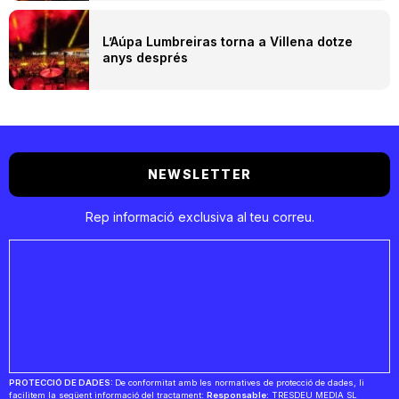
L’Aúpa Lumbreiras torna a Villena dotze
anys després
NEWSLETTER
Rep informació exclusiva al teu correu.
PROTECCIÓ DE DADES:
De conformitat amb les normatives de protecció de dades, li
facilitem la següent informació del tractament:
Responsable:
TRESDEU MEDIA SL