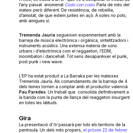
l’any passat anomenat
Codo con codo
. Parla de més del
mateix però diferent. De resistència, de rebel·lia,
d’amistat, de que estem juntes en açò. A soles no pots,
amb amigues sí.
Tremenda Jauría
segueixen experimentant amb la
barreja de música electrònica i orgànica, sintetitzadors i
instruments acústics. Una extensa materia de sons
urbans i d’electrònica com el reggaeton, l’EDM,
moombaton i dancehall. Tot sens desaparèixer el punk,
post punk i new wave.
L’EP ha estat produït a La Barraka per les mateixes
Tremenda Jauría. Als comandaments de la barreja de 4
dels temes tornen a comptar amb el productor valencià
Pau Paredes
. Un treball que consolida definitivament a
la banda com la punta de llança del reaggeton insurgent
en totes les latituds.
Gira
La presentació d’
IV
passarà per tots els territoris de la
península. Un dels més propers,
el pròxim 22 de febrer