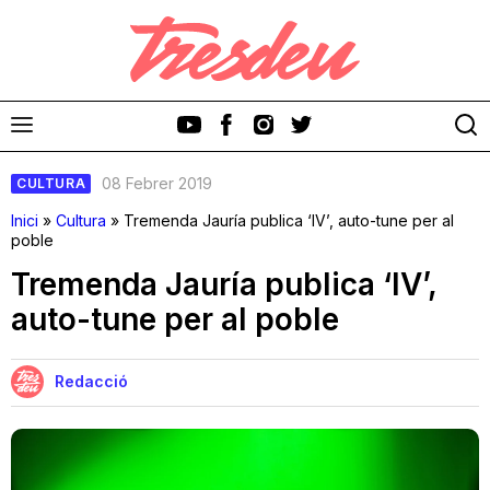
08 Febrer 2019
CULTURA
Inici
»
Cultura
»
Tremenda Jauría publica ‘IV’, auto-tune per al
poble
Tremenda Jauría publica ‘IV’,
Discos
auto-tune per al poble
Videoclips
Redacció
Cinema i Televisió
Festivals