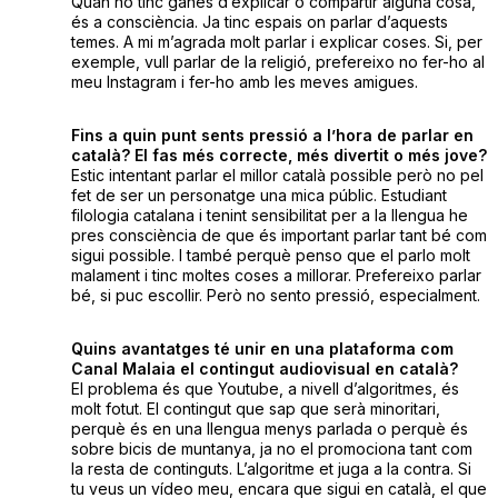
Quan no tinc ganes d’explicar o compartir alguna cosa,
és a consciència. Ja tinc espais on parlar d’aquests
temes. A mi m’agrada molt parlar i explicar coses. Si, per
exemple, vull parlar de la religió, prefereixo no fer-ho al
meu Instagram i fer-ho amb les meves amigues.
Fins a quin punt sents pressió a l’hora de parlar en
català? El fas més correcte, més divertit o més jove?
Estic intentant parlar el millor català possible però no pel
fet de ser un personatge una mica públic. Estudiant
filologia catalana i tenint sensibilitat per a la llengua he
pres consciència de que és important parlar tant bé com
sigui possible. I també perquè penso que el parlo molt
malament i tinc moltes coses a millorar. Prefereixo parlar
bé, si puc escollir. Però no sento pressió, especialment.
Quins avantatges té unir en una plataforma com
Canal Malaia el contingut audiovisual en català?
El problema és que Youtube, a nivell d’algoritmes, és
molt fotut. El contingut que sap que serà minoritari,
perquè és en una llengua menys parlada o perquè és
sobre bicis de muntanya, ja no el promociona tant com
la resta de continguts. L’algoritme et juga a la contra. Si
tu veus un vídeo meu, encara que sigui en català, el que