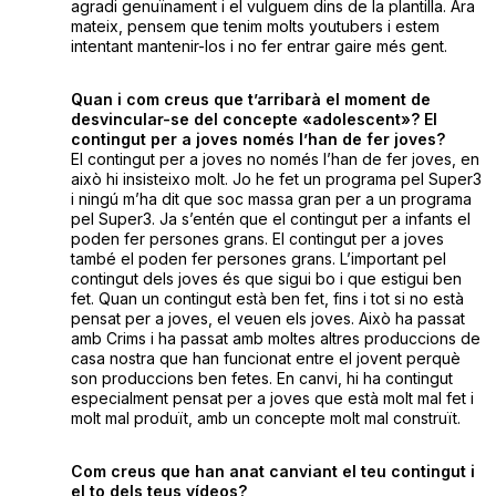
agradi genuïnament i el vulguem dins de la plantilla. Ara
mateix, pensem que tenim molts youtubers i estem
intentant mantenir-los i no fer entrar gaire més gent.
Quan i com creus que t’arribarà el moment de
desvincular-se del concepte «adolescent»? El
contingut per a joves només l’han de fer joves?
El contingut per a joves no només l’han de fer joves, en
això hi insisteixo molt. Jo he fet un programa pel Super3
i ningú m’ha dit que soc massa gran per a un programa
pel Super3. Ja s’entén que el contingut per a infants el
poden fer persones grans. El contingut per a joves
també el poden fer persones grans. L’important pel
contingut dels joves és que sigui bo i que estigui ben
fet. Quan un contingut està ben fet, fins i tot si no està
pensat per a joves, el veuen els joves. Això ha passat
amb Crims i ha passat amb moltes altres produccions de
casa nostra que han funcionat entre el jovent perquè
son produccions ben fetes. En canvi, hi ha contingut
especialment pensat per a joves que està molt mal fet i
molt mal produït, amb un concepte molt mal construït.
Com creus que han anat canviant el teu contingut i
el to dels teus vídeos?