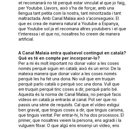
et recomanarà no té perquè estar vinculat al que jo faig,
per Youtube. Llavors, això s’ha de forçar, amb una
llengua tant petita com la nostra, tant minoritzada i tant
maltractada. Amb Canal Malaia això s’aconsegueix. El
que es crea de manera natural a Youtube a Espanya,
que Youtube sol ja et recomana altres youtubers i el que
t’interessa i el que no, nosaltres ho creem de manera
artificial.
A Canal Malaia entra qualsevol contingut en català?
Què es té en compte per incorporar-lo?
Per a mi és molt important no donar valor a les coses
només perquè siguin en català; això és un error. De la
mateixa manera que donar valor a les coses només
perquè les ha fet una dona. No vull que em truquin
perquè parlo català o perquè soc una dona. Vull que
em truquin perquè tinc coses a dir, perquè parlo bé.
Aquesta és la norma de Canal Malaia, no perquè facis
vídeos en català ja entraràs al canal. Pot ser que no
passis una sèrie de requisits. Cal que el vídeo estigui
ben gravat, que tinguis coses a dir, que tinguis carisma,
que tinguis veritat. Per entrar-hi, hi ha dos processos. El
primer, que nosaltres veiem la persona, ens agradi i la
vulguem fitxar. O que algú ens ensenyi un vídeo, ens