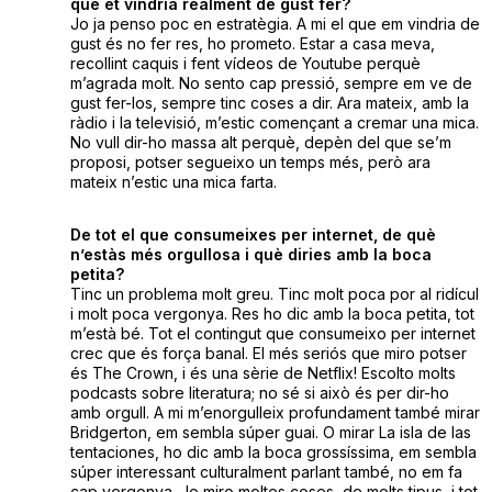
què et vindria realment de gust fer?
Jo ja penso poc en estratègia. A mi el que em vindria de
gust és no fer res, ho prometo. Estar a casa meva,
recollint caquis i fent vídeos de Youtube perquè
m’agrada molt. No sento cap pressió, sempre em ve de
gust fer-los, sempre tinc coses a dir. Ara mateix, amb la
ràdio i la televisió, m’estic començant a cremar una mica.
No vull dir-ho massa alt perquè, depèn del que se’m
proposi, potser segueixo un temps més, però ara
mateix n’estic una mica farta.
De tot el que consumeixes per internet, de què
n’estàs més orgullosa i què diries amb la boca
petita?
Tinc un problema molt greu. Tinc molt poca por al ridícul
i molt poca vergonya. Res ho dic amb la boca petita, tot
m’està bé. Tot el contingut que consumeixo per internet
crec que és força banal. El més seriós que miro potser
és The Crown, i és una sèrie de Netflix! Escolto molts
podcasts sobre literatura; no sé si això és per dir-ho
amb orgull. A mi m’enorgulleix profundament també mirar
Bridgerton, em sembla súper guai. O mirar La isla de las
tentaciones, ho dic amb la boca grossíssima, em sembla
súper interessant culturalment parlant també, no em fa
cap vergonya. Jo miro moltes coses, de molts tipus, i tot