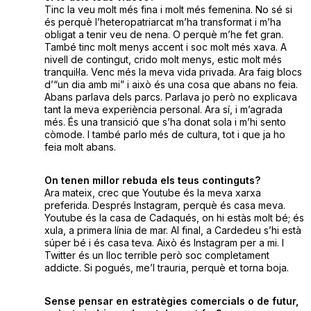
Tinc la veu molt més fina i molt més femenina. No sé si
és perquè l’heteropatriarcat m’ha transformat i m’ha
obligat a tenir veu de nena. O perquè m’he fet gran.
També tinc molt menys accent i soc molt més xava. A
nivell de contingut, crido molt menys, estic molt més
tranquil·la. Venc més la meva vida privada. Ara faig blocs
d’“un dia amb mi” i això és una cosa que abans no feia.
Abans parlava dels parcs. Parlava jo però no explicava
tant la meva experiència personal. Ara sí, i m’agrada
més. És una transició que s’ha donat sola i m’hi sento
còmode. I també parlo més de cultura, tot i que ja ho
feia molt abans.
On tenen millor rebuda els teus continguts?
Ara mateix, crec que Youtube és la meva xarxa
preferida. Després Instagram, perquè és casa meva.
Youtube és la casa de Cadaqués, on hi estàs molt bé; és
xula, a primera línia de mar. Al final, a Cardedeu s’hi està
súper bé i és casa teva. Això és Instagram per a mi. I
Twitter és un lloc terrible però soc completament
addicte. Si pogués, me’l trauria, perquè et torna boja.
Sense pensar en estratègies comercials o de futur,