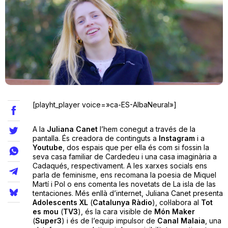
Teatre
Internet
Opinió
[playht_player voice=»ca-ES-AlbaNeural»]
Llibres
A la
Juliana Canet
l’hem conegut a través de la
pantalla. És creadora de continguts a
Instagram
i a
Youtube
, dos espais que per ella és com si fossin la
La Llista
seva casa familiar de Cardedeu i una casa imaginària a
Cadaqués, respectivament. A les xarxes socials ens
Llocs
parla de feminisme, ens recomana la poesia de Miquel
Martí i Pol o ens comenta les novetats de La isla de las
tentaciones. Més enllà d’internet, Juliana Canet presenta
Adolescents XL
(
Catalunya Ràdio
), col·labora al
Tot
es mou
(
TV3
), és la cara visible de
Món Maker
(
Super3
) i és de l’equip impulsor de
Canal Malaia
, una