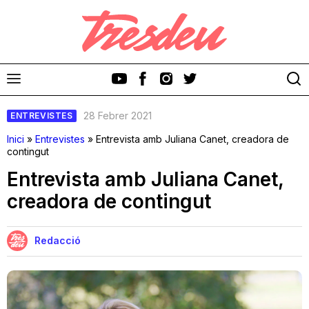
28 Febrer 2021
ENTREVISTES
Inici
»
Entrevistes
»
Entrevista amb Juliana Canet, creadora de
contingut
Entrevista amb Juliana Canet,
Discos
creadora de contingut
Videoclips
Redacció
Cinema i Televisió
Festivals