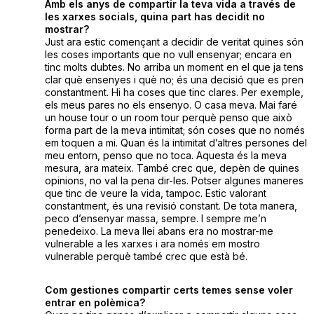
Amb els anys de compartir la teva vida a través de
les xarxes socials, quina part has decidit no
mostrar?
Just ara estic començant a decidir de veritat quines són
les coses importants que no vull ensenyar; encara en
tinc molts dubtes. No arriba un moment en el que ja tens
clar què ensenyes i què no; és una decisió que es pren
constantment. Hi ha coses que tinc clares. Per exemple,
els meus pares no els ensenyo. O casa meva. Mai faré
un house tour o un room tour perquè penso que això
forma part de la meva intimitat; són coses que no només
em toquen a mi. Quan és la intimitat d’altres persones del
meu entorn, penso que no toca. Aquesta és la meva
mesura, ara mateix. També crec que, depèn de quines
opinions, no val la pena dir-les. Potser algunes maneres
que tinc de veure la vida, tampoc. Estic valorant
constantment, és una revisió constant. De tota manera,
peco d’ensenyar massa, sempre. I sempre me’n
penedeixo. La meva llei abans era no mostrar-me
vulnerable a les xarxes i ara només em mostro
vulnerable perquè també crec que està bé.
Com gestiones compartir certs temes sense voler
entrar en polèmica?